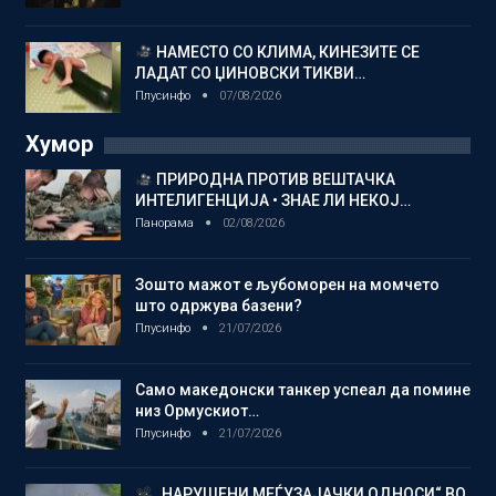
НАМЕСТО СО КЛИМА, КИНЕЗИТЕ СЕ
ЛАДАТ СО ЏИНОВСКИ ТИКВИ…
Плусинфо
07/08/2026
Хумор
ПРИРОДНА ПРОТИВ ВЕШТАЧКА
ИНТЕЛИГЕНЦИЈА • ЗНАЕ ЛИ НЕКОЈ…
Панорама
02/08/2026
Зошто мажот е љубоморен на момчето
што одржува базени?
Плусинфо
21/07/2026
Само македонски танкер успеал да помине
низ Ормускиот…
Плусинфо
21/07/2026
„НАРУШЕНИ МЕЃУЗАЈАЧКИ ОДНОСИ“ ВО