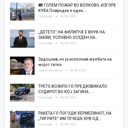
ГОЛЕМ ПОЖАР ВО ВОЛКОВО, ИЗГОРЕ
КУЌА Повреден е еден…
Плусинфо
08/08/2026
„ДЕТЕТО“ НА ФИЛИПЧЕ Е ВНУК НА
ЗАЕВИ, УСЛОВНО ОСУДЕН НА…
Плусинфо
08/08/2026
Задоцнив, но ја исполнив желбата на
мојот татко
Јове Кекеновски
08/08/2026
ТРЕТО ВОЗИЛО ГО ПРЕДИЗВИКАЛО
СУДИРОТ ВО КОЈ ЗАГИНА…
Плусинфо
08/08/2026
РАКЕТА ГО ПОГОДИ ХЕРМЕЛИНОТ, НА
„ТИГРИТЕ“ ИМ ТЕЧЕШЕ КРВ ОД…
Плусинфо
08/08/2026