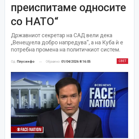
преиспитаме односите
со НАТО“
Државниот секретар на САД вели дека
„Венецуела добро напредува“, а на Куба ѝ е
потребна промена на политичкиот систем.
СВЕТ
Објавено
01/04/2026 8:16:05
Од
Плусинфо