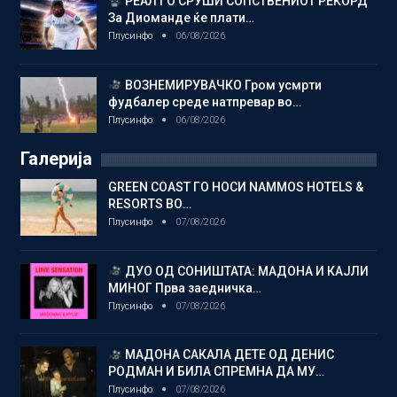
РЕАЛ ГО СРУШИ СОПСТВЕНИОТ РЕКОРД
За Диоманде ќе плати…
Плусинфо
06/08/2026
ВОЗНЕМИРУВАЧКО Гром усмрти
фудбалер среде натпревар во…
Плусинфо
06/08/2026
Галерија
GREEN COAST ГО НОСИ NAMMOS HOTELS &
RESORTS ВО…
Плусинфо
07/08/2026
ДУО ОД СОНИШТАТА: МАДОНА И КАЈЛИ
МИНОГ Прва заедничка…
Плусинфо
07/08/2026
МАДОНА САКАЛА ДЕТЕ ОД ДЕНИС
РОДМАН И БИЛА СПРЕМНА ДА МУ…
Плусинфо
07/08/2026