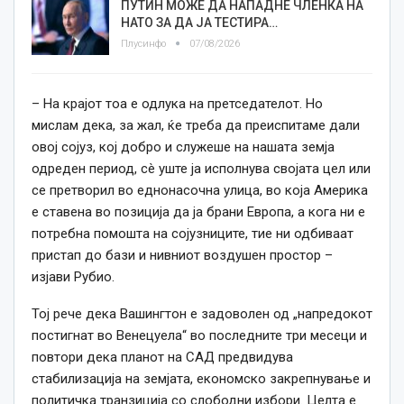
ПУТИН МОЖЕ ДА НАПАДНЕ ЧЛЕНКА НА
НАТО ЗА ДА ЈА ТЕСТИРА…
Плусинфо
07/08/2026
– На крајот тоа е одлука на претседателот. Но
мислам дека, за жал, ќе треба да преиспитаме дали
овој сојуз, кој добро и служеше на нашата земја
одреден период, сè уште ја исполнува својата цел или
се претворил во еднонасочна улица, во која Америка
е ставена во позиција да ја брани Европа, а кога ни е
потребна помошта на сојузниците, тие ни одбиваат
пристап до бази и нивниот воздушен простор –
изјави Рубио.
Toj
рече
дека Вашингтон е задоволен од
„
напредокот
постигнат во Венецуела
“
во последните три месеци и
повтори дека планот на С
АД
предвидува
стабилизација на земјата, економско закрепнување и
политичка транзиција со слободни избори.
Целта
е