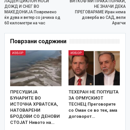
ЛАДЕН ЦИКЛОН НОСИ
ВИТКОФ МИ ПРАЌА ПОРАКИ,
ДОЖД И СНЕГ ВО
НЕ ЗНАЧИ ДЕКА
МАКЕДОНИЈА Повремено
ПРЕГОВАРАМЕ Иран нема
ќе дува и ветер со јачина од
доверба во САД, вели
60 километри на час
Арагчи
Поврзани содржини
ИЗБОР
ИЗБОР
ПРЕСУШИЈА
ТЕХЕРАН НЕ ПОПУШТА
БУНАРИТЕ ВО
ЗА ОРМУСКИОТ
ИСТОЧНА ХРВАТСКА,
ТЕСНЕЦ Преговорите
НАТОВАРЕНИ
со Оман се во тек, ама
БРОДОВИ СО ДЕНОВИ
договорот…
СТОЈАТ Нивото на…