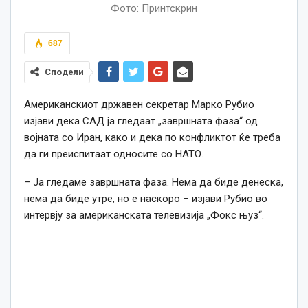
Фото: Принтскрин
687
Сподели
Американскиот државен секретар Марко Рубио
изјави дека САД ја гледаат „завршната фаза“ од
војната со Иран, како и дека по конфликтот ќе треба
да ги преиспитаат односите со НАТО.
– Ја гледаме завршната фаза. Нема да биде денеска,
нема да биде утре, но е наскоро – изјави Рубио во
интервју за американската телевизија „Фокс њуз“.