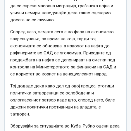
да се спречи масовна миграција, граѓанска војна и
улични немири, наведувајќи дека такво сценарио
досега не се случило.
Според него, земјата сега е во фаза на економско
закрепнување, за време на која, тврди тој,
економијата се обновува, а извозот на нафта до
рафинериите во С
АД
се зголемува.
П
риходите од
продажбата на нафта се депонираат на сметки под
контрола на Министерството за финансии на САД и
се користат во корист на венецуелскиот народ.
Тој додаде дека како дел од овој процес, стотици
политички затвореници се ослободени и
озлогласениот затвор каде што, според него, биле
држени политички противници на владата, е
затворен.
Зборувајќи за ситуацијата во Куба, Рубио оцени дека