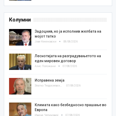
Колумни
Задоцнив, но ја исполнив желбата на
мојот татко
Јове Кекеновски
08/08/2026
Леснотијата на разградувањетото на
еден мировен договор
Азис Положани
07/08/2026
Исправена земја
Златко Теодосиевски
07/08/2026
Климата како безбедносно прашање во
Европа
Ивица Челиковиќ
07/08/2026