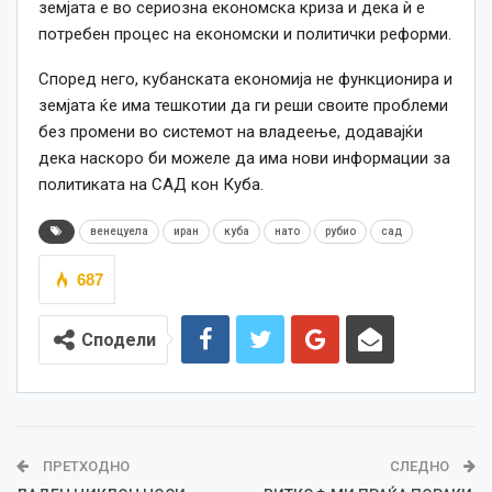
земјата е во сериозна економска криза и дека ѝ е
потребен процес на економски и политички реформи.
Според него, кубанската економија не функционира и
земјата ќе има тешкотии да ги реши своите проблеми
без промени во системот на владеење, додавајќи
дека наскоро би можеле да има нови информации за
политиката на САД кон Куба.
венецуела
иран
куба
нато
рубио
сад
687
Сподели
ПРЕТХОДНО
СЛЕДНО