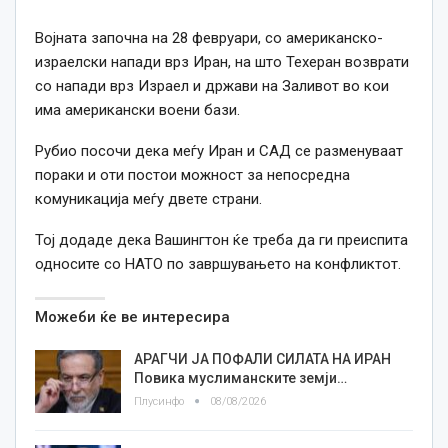
Војната започна на 28 февруари, со американско-
израелски напади врз Иран, на што Техеран возврати
со напади врз Израел и држави на Заливот во кои
има американски воени бази.
Рубио посочи дека меѓу Иран и САД се разменуваат
пораки и оти постои можност за непосредна
комуникација меѓу двете страни.
Toj додаде дека Вашингтон ќе треба да ги преиспита
односите со НАТО по завршувањето на конфликтот.
Можеби ќе ве интересира
АРАГЧИ ЈА ПОФАЛИ СИЛАТА НА ИРАН
Повика муслиманските земји…
Плусинфо
08/08/2026