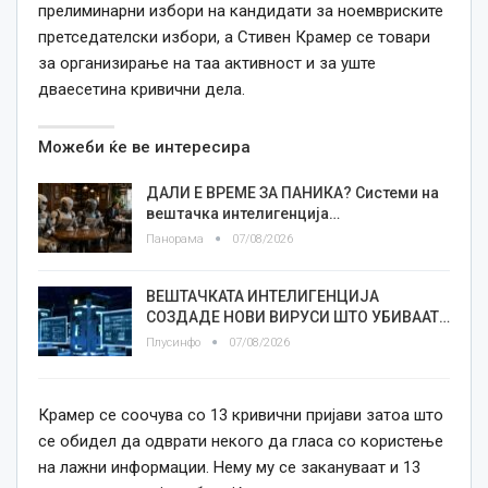
прелиминарни избори на кандидати за ноемвриските
претседателски избори, а Стивен Крамер се товари
за организирање на таа активност и за уште
дваесетина кривични дела.
Можеби ќе ве интересира
ДАЛИ Е ВРЕМЕ ЗА ПАНИКА? Системи на
вештачка интелигенција…
Панорама
07/08/2026
ВЕШТАЧКАТА ИНТЕЛИГЕНЦИЈА
СОЗДАДЕ НОВИ ВИРУСИ ШТО УБИВААТ…
Плусинфо
07/08/2026
Крамер се соочува со 13 кривични пријави затоа што
се обидел да одврати некого да гласа со користење
на лажни информации. Нему му се закануваат и 13