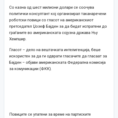
Со казна од шест милиони долари се соочува
политички консултант кој организирал таканаречени
роботски повици со гласот на американскиот
претседател Џозеф Бајден за да бидат испратени до
граѓаните во американската сојузна држава Њу
Хемпшир.
Гласот – дело на вештачката интелигенција, беше
искористен за да ги одврати гласачите да гласаат за
Бајден – објави американската Федерална комисија
за комуникации (ФКК).
Повиците се упатени за време на партиските