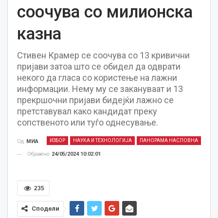
соочува со милионска
казна
Стивен Крамер се соочува со 13 кривични
пријави затоа што се обидел да одврати
некого да гласа со користење на лажни
информации. Нему му се закануваат и 13
прекршочни пријави бидејќи лажно се
претставувал како кандидат преку
сопственото или туѓо однесување.
ИЗБОР
НАУКА И ТЕХНОЛОГИЈА
ПАНОРАМА НАСЛОВНА
Од
МИА
Објавено
24/05/2024 10:02:01
235
Сподели