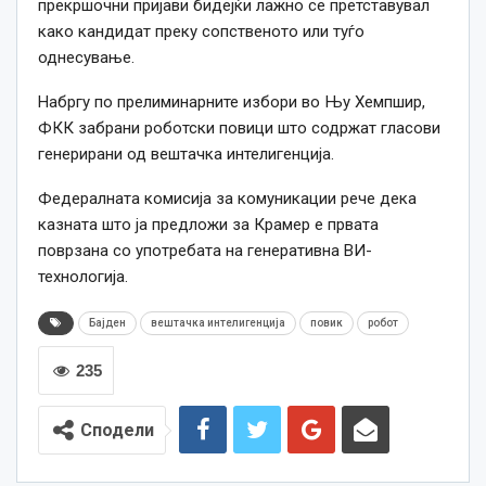
прекршочни пријави бидејќи лажно се претставувал
како кандидат преку сопственото или туѓо
однесување.
Набргу по прелиминарните избори во Њу Хемпшир,
ФКК забрани роботски повици што содржат гласови
генерирани од вештачка интелигенција.
Федералната комисија за комуникации рече дека
казната што ја предложи за Крамер е првата
поврзана со употребата на генеративна ВИ-
технологија.
Бајден
вештачка интелигенција
повик
робот
235
Сподели