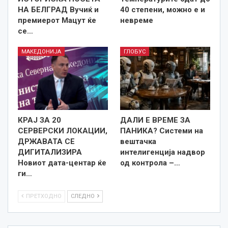
НА БЕЛГРАД Вучиќ и
40 степени, можно е и
премиерот Мацут ќе
невреме
се…
МАКЕДОНИЈА
ГЛОБУС
КРАЈ ЗА 20
ДАЛИ Е ВРЕМЕ ЗА
СЕРВЕРСКИ ЛОКАЦИИ,
ПАНИКА? Системи на
ДРЖАВАТА СЕ
вештачка
ДИГИТАЛИЗИРА
интелигенција надвор
Новиот дата-центар ќе
од контрола –…
ги…
ПРЕТХОДНО
СЛЕДНО