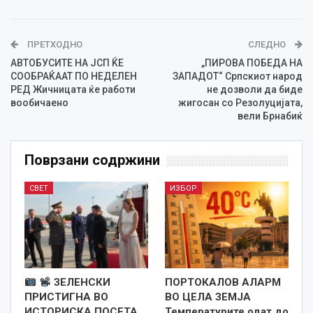
ПРЕТХОДНО
СЛЕДНО
АВТОБУСИТЕ НА ЈСП ЌЕ
„ПИРОВА ПОБЕДА НА
СООБРАЌААТ ПО НЕДЕЛЕН
ЗАПАДОТ“ Српскиот народ
РЕД Жичницата ќе работи
не дозволи да биде
вообичаено
жигосан со Резолуцијата,
вели Брнабиќ
Поврзани содржини
СВЕТ
ИЗБОР
ЗЕЛЕНСКИ
ПОРТОКАЛОВ АЛАРМ
ПРИСТИГНА ВО
ВО ЦЕЛА ЗЕМЈА
ИСТОРИСКА ПОСЕТА
Температурите одат до