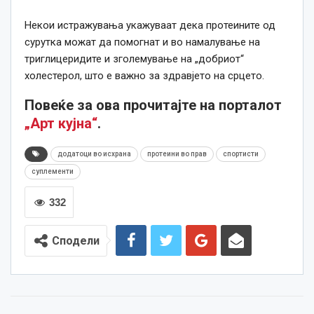
Некои истражувања укажуваат дека протеините од
сурутка можат да помогнат и во намалување на
триглицеридите и зголемување на „добриот“
холестерол, што е важно за здравјето на срцето.
Повеќе за ова прочитајте на порталот
„Арт кујна“
.
додатоци во исхрана
протеини во прав
спортисти
суплементи
332
Сподели