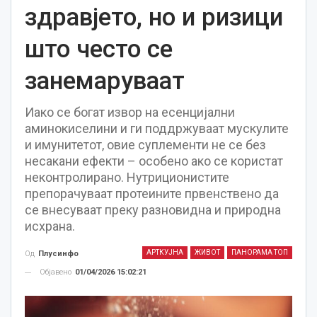
здравјето, но и ризици
што често се
занемаруваат
Иако се богат извор на есенцијални
аминокиселини и ги поддржуваат мускулите
и имунитетот, овие суплементи не се без
несакани ефекти – особено ако се користат
неконтролирано. Нутриционистите
препорачуваат протеините првенствено да
се внесуваат преку разновидна и природна
исхрана.
АРТКУЈНА
ЖИВОТ
ПАНОРАМА ТОП
Од
Плусинфо
Објавено
01/04/2026 15:02:21