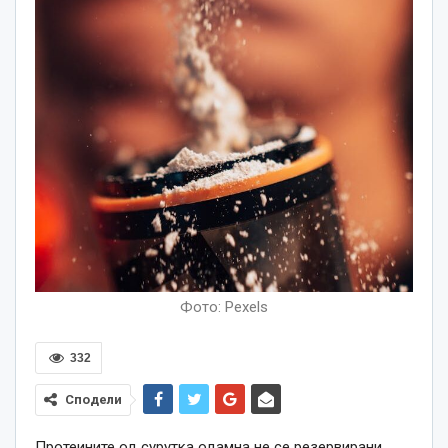
Фото: Pexels
332
Сподели
Протеините од сурутка одамна не се резервирани