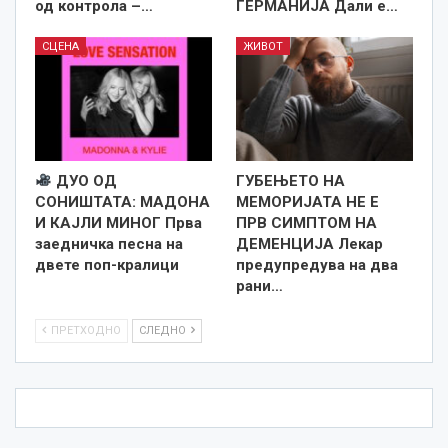
од контрола –…
ГЕРМАНИЈА Дали е…
СЦЕНА
ЖИВОТ
ДУО ОД
ГУБЕЊЕТО НА
СОНИШТАТА: МАДОНА
МЕМОРИЈАТА НЕ Е
И КАЈЛИ МИНОГ Прва
ПРВ СИМПТОМ НА
заедничка песна на
ДЕМЕНЦИЈА Лекар
двете поп-кралици
предупредува на два
рани…
ПРЕТХОДНО
СЛЕДНО