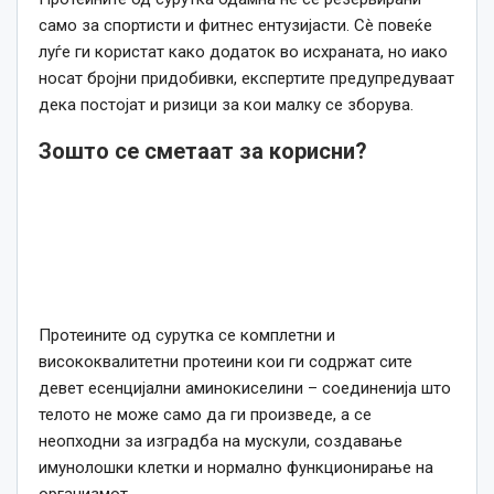
само за спортисти и фитнес ентузијасти. Сè повеќе
луѓе ги користат како додаток во исхраната, но иако
носат бројни придобивки, експертите предупредуваат
дека постојат и ризици за кои малку се зборува.
Зошто се сметаат за корисни?
Протеините од сурутка се комплетни и
висококвалитетни протеини кои ги содржат сите
девет есенцијални аминокиселини – соединенија што
телото не може само да ги произведе, а се
неопходни за изградба на мускули, создавање
имунолошки клетки и нормално функционирање на
организмот.