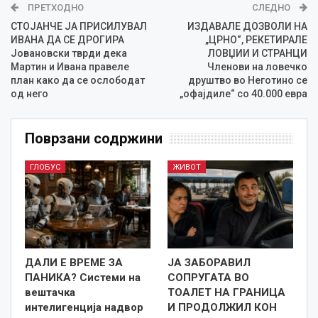
ПРЕТХОДНО
СЛЕДНО
СТОЈАНЧЕ ЈА ПРИСИЛУВАЛ
ИЗДАВАЛЕ ДОЗВОЛИ НА
ИВАНА ДА СЕ ДРОГИРА
„ЦРНО“, РЕКЕТИРАЛЕ
Јовановски тврди дека
ЛОВЏИИ И СТРАНЦИ
Мартин и Ивана правеле
Членови на ловечко
план како да се ослободат
друштво во Неготино се
од него
„офајдиле“ со 40.000 евра
Поврзани содржини
ГЛОБУС
ЖИВОТ
ДАЛИ Е ВРЕМЕ ЗА
ЈА ЗАБОРАВИЛ
ПАНИКА? Системи на
СОПРУГАТА ВО
вештачка
ТОАЛЕТ НА ГРАНИЦА
интелигенција надвор
И ПРОДОЛЖИЛ КОН