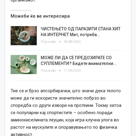
Можеби ќе ве интересира
ЧИСТЕЊЕТО ОД ПАРАЗИТИ СТАНА ХИТ
НА ИНТЕРНЕТ Мит, потреба…
Плусинфо
06/08/2026
МОЖЕ ЛИ ДА СЕ ПРЕДОЗИРАТЕ СО
СУПЛЕМЕНТИ? Бидете внимателни…
Плусинфо
17/04/2026
Тие се и брзо апсорбирачки, што значи дека телото
може да ги искористи значително побрзо во
споредба со други извори на протеини. Токму затоа
се популарни кај спортистите – особено поради
аминокиселината леуцин, која игра клучна улога во
растот на мускулите и опоравувањето по физичка
активност.