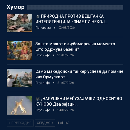
Хумор
ПРИРОДНА ПРОТИВ ВЕШТАЧКА
ИНТЕЛИГЕНЦИЈА • ЗНАЕ ЛИ НЕКОЈ…
Панорама
02/08/2026
Зошто мажот е љубоморен на момчето
што одржува базени?
Плусинфо
21/07/2026
Само македонски танкер успеал да помине
низ Ормускиот…
Плусинфо
21/07/2026
„НАРУШЕНИ МЕЃУЗАЈАЧКИ ОДНОСИ“ ВО
КУНОВО Два зајаци…
Плусинфо
24/05/2026
ПРЕТХОДНО
СЛЕДНО
1 of 169