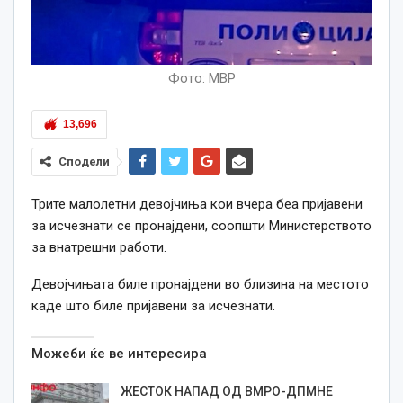
Фото: МВР
13,696
Сподели
Трите малолетни девојчиња кои вчера беа пријавени
за исчезнати се пронајдени, соопшти Министерството
за внатрешни работи.
Девојчињата биле пронајдени во близина на местото
каде што биле пријавени за исчезнати.
Можеби ќе ве интересира
ЖЕСТОК НАПАД ОД ВМРО-ДПМНЕ