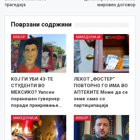
трагедија
мировен договор
Поврзани содржини
ИЗБОР
МАКЕДОНИЈА
КОЈ ГИ УБИ 43-ТЕ
ЛЕКОТ „ФОСТЕР“
СТУДЕНТИ ВО
ПОВТОРНО ГО ИМА ВО
МЕКСИКО? Уапсен
АПТЕКИТЕ Може да се
поранешен гувернер
земе само со
поради прикривање…
партиципација
МАКЕДОНИЈА
ИЗБОР