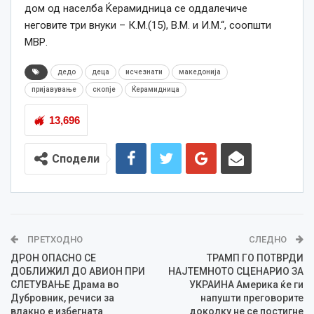
дом од населба Ќерамидница се оддалечиче
неговите три внуки – К.М.(15), В.М. и И.М.“, соопшти
МВР.
дедо
деца
исчезнати
македонија
пријавување
скопје
Ќерамидница
13,696
Сподели
ПРЕТХОДНО
СЛЕДНО
ДРОН ОПАСНО СЕ
ТРАМП ГО ПОТВРДИ
ДОБЛИЖИЛ ДО АВИОН ПРИ
НАЈТЕМНОТО СЦЕНАРИО ЗА
СЛЕТУВАЊЕ Драма во
УКРАИНА Америка ќе ги
Дубровник, речиси за
напушти преговорите
влакно е избегната
доколку не се постигне