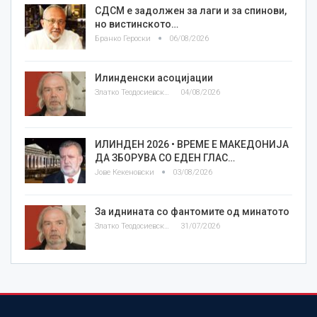
СДСМ е задолжен за лаги и за спинови,
но вистинското…
Бранко Героски
06/08/2026
Илинденски асоцијации
Златко Теодосиевски
04/08/2026
ИЛИНДЕН 2026 • ВРЕМЕ Е МАКЕДОНИЈА
ДА ЗБОРУВА СО ЕДЕН ГЛАС…
Јове Кекеновски
03/08/2026
За иднината со фантомите од минатото
Златко Теодосиевски
31/07/2026