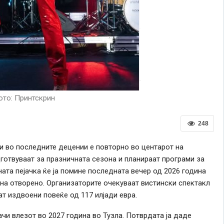
то: Принтскрин
248
и во последните децении е повторно во центарот на
готвуваат за празничната сезона и планираат програми за
ата пејачка ќе ја помине последната вечер од 2026 година
на отворено. Организаторите очекуваат вистински спектакл
ат издвоени повеќе од 117 илјади евра.
ачи влезот во 2027 година во Тузла. Потврдата ја даде