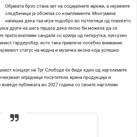
Објавата брзо стана хит на социјалните мрежи, а нејзините
следбеници ја обсипаа со комплименти. Многумина
напишаа дека таа игра подобро во потпетици од повеќето
ека други на шега тврдеа дека лесно би можела да се
е препознатливи сандали со крилја од пеперутка, луксузен
зиниот гардеробер, исто така привлече посебно внимание.
ејзиниот статус на модна и музичка икона која успешно
ниот концерт на Трг Слободе ќе биде еден од најголемите
очекуваат илјадници посетители, врвна продукција и
 воведе публиката во 2027 година со своите најголеми