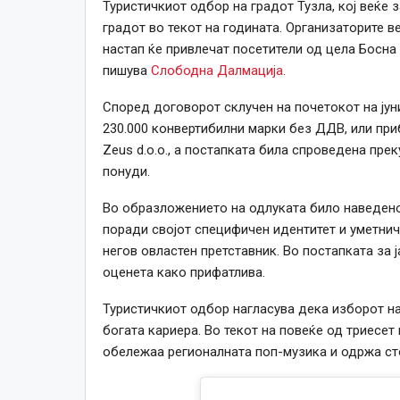
Туристичкиот одбор на градот Тузла, кој веќе 
градот во текот на годината. Организаторите в
настап ќе привлечат посетители од цела Босна и
пишува
Слободна Далмација
.
Според договорот склучен на почетокот на јун
230.000 конвертибилни марки без ДДВ, или при
Zeus d.o.o., а постапката била спроведена пре
понуди.
Во образложението на одлуката било наведено 
поради својот специфичен идентитет и уметнич
негов овластен претставник. Во постапката за 
оценета како прифатлива.
Туристичкиот одбор нагласува дека изборот на
богата кариера. Во текот на повеќе од триесет 
обележаа регионалната поп-музика и одржа ст