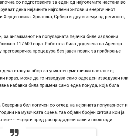
започна со подготовките за еден од најголемите настани во
еруваат дека нејзините најголеми хитови и енергичниот
 Херцеговина, Хрватска, Србија и други земји од регионот,
и, за ангажманот на популарната пејачка биле издвоени
ближно 117.600 евра. Работата била доделена на Agencija
ку преговарачка процедура без јавен повик за прибирање
дека станува збор за уникатен уметнички настап кој,
ки израз, може да го изведува само одреден изведувач или
јавна набавка била примена само една понуда, која била
 Северина бил логичен со оглед на нејзината популарност и
години на музичката сцена, таа објави бројни хитови кои ја
отици концерти пред распродадени сали и плоштади.