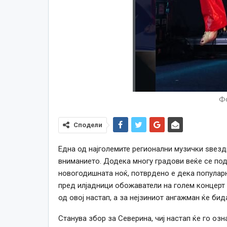
Фо
Сподели
Една од најголемите регионални музички ѕвезд
вниманието. Додека многу градови веќе се под
новогодишната ноќ, потврдено е дека популарн
пред илјадници обожаватели на голем концерт 
од овој настап, а за нејзиниот ангажман ќе бид
Станува збор за Северина, чиј настап ќе го озн