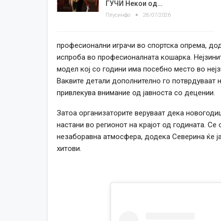
ГУЧИ Некои од…
Плусинфо
28/07/2026
професионални играчи во спортска опрема, дод
испроба во професионалната кошарка. Нејзинит
модел кој со години има посебно место во неј
Ваквите детали дополнително го потврдуваат н
привлекува внимание од јавноста со децении.
Затоа организаторите веруваат дека новогодиш
настани во регионот на крајот од годината. Се 
незаборавна атмосфера, додека Северина ќе ја
хитови.