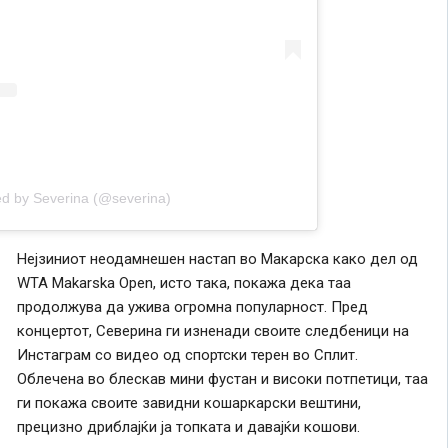
ed by Severina (@severina)
Нејзиниот неодамнешен настап во Макарска како дел од
WTA Makarska Open, исто така, покажа дека таа
продолжува да ужива огромна популарност. Пред
концертот, Северина ги изненади своите следбеници на
Инстаграм со видео од спортски терен во Сплит.
Облечена во блескав мини фустан и високи потпетици, таа
ги покажа своите завидни кошаркарски вештини,
прецизно дриблајќи ја топката и давајќи кошови.