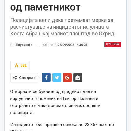
од паметникот
Полицијата вели дека преземаат мерки за
расчистување на инцидентот на улицата
Коста Абраш кај малиот плоштад во Охрид.
КУЛТУРА
Објавено
26/09/2022 14:36:25
Од
Плусинфо
581
Сподели
О
ткорнати
се
буквите од предниот дел
на
виртуелниот споменик на Глигор Прличев и
отстрането
е
македонското знаме,
соопшти
полицијата.
Инцидентот бил пријавен синоќа
во 23.35 часот во