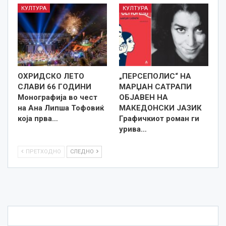
КУЛТУРА
КУЛТУРА
ОХРИДСКО ЛЕТО
„ПЕРСЕПОЛИС“ НА
СЛАВИ 66 ГОДИНИ
МАРЏАН САТРАПИ
Монографија во чест
ОБЈАВЕН НА
на Ана Липша Тофовиќ
МАКЕДОНСКИ ЈАЗИК
која прва…
Графичкиот роман ги
урива…
ПРЕТХОДНО
СЛЕДНО