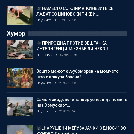
НАМЕСТО СО КЛИМА, КИНЕЗИТЕ СЕ
ЛАДАТ СО ЏИНОВСКИ ТИКВИ…
Плусинфо
07/08/2026
Хумор
ПРИРОДНА ПРОТИВ ВЕШТАЧКА
ИНТЕЛИГЕНЦИЈА • ЗНАЕ ЛИ НЕКОЈ…
Панорама
02/08/2026
Зошто мажот е љубоморен на момчето
што одржува базени?
Плусинфо
21/07/2026
Само македонски танкер успеал да помине
низ Ормускиот…
Плусинфо
21/07/2026
„НАРУШЕНИ МЕЃУЗАЈАЧКИ ОДНОСИ“ ВО
КУНОВО Два зајаци…