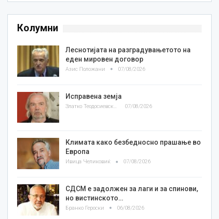
Колумни
Леснотијата на разградувањетото на
еден мировен договор
Азис Положани
07/08/2026
Исправена земја
Златко Теодосиевски
07/08/2026
Климата како безбедносно прашање во
Европа
Ивица Челиковиќ
07/08/2026
СДСМ е задолжен за лаги и за спинови,
но вистинското…
Бранко Героски
06/08/2026