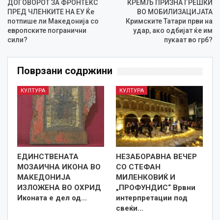
ДОГОВОРОТ ЗА ФРОНТЕКС
КРЕМЉ ПРИЗНА ГРЕШКИ
ПРЕД ЧЛЕНКИТЕ НА ЕУ Ќе
ВО МОБИЛИЗАЦИЈАТА
потпише ли Македонија со
Кримските Татари први на
европските погранични
удар, ако одбијат ќе им
сили?
пукаат во грб?
Поврзани содржини
КУЛТУРА
КУЛТУРА
ЕДИНСТВЕНАТА
НЕЗАБОРАВНА ВЕЧЕР
МОЗАИЧНА ИКОНА ВО
СО СТЕФАН
МАКЕДОНИЈА
МИЛЕНКОВИЌ И
ИЗЛОЖЕНА ВО ОХРИД
„ПРОФУНДИС“ Врвни
Иконата е дел од…
интерпретации под
свеќи…