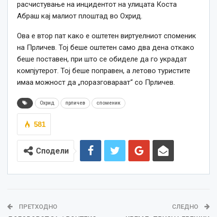
расчистување на инцидентот
на улицата Коста
Абраш кај малиот плоштад во Охрид.
Ова е втор пат како е оштетен в
иртуелниот споменик
на Прличев.
Тој
беше оштетен само два дена о
ткако
беше
поставен
, при што се обиделе да го украдат
компјутерот
. Тој беше поправен, а летово туристите
имаа можност да „поразговараат“ со Прличев.
Охрид
прличев
споменик
581
Сподели
ПРЕТХОДНО
СЛЕДНО