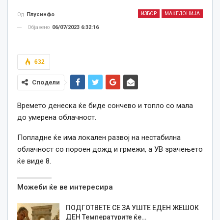
ИЗБОР
МАКЕДОНИЈА
Од
Плусинфо
Објавено
06/07/2023 6:32:16
632
Сподели
Времето денеска ќе биде сончево и топло со мала
до умерена облачност.
Попладне ќе има локален развој на нестабилна
облачност со пороен дожд и грмежи, а УВ зрачењето
ќе виде 8.
Можеби ќе ве интересира
ПОДГОТВЕТЕ СЕ ЗА УШТЕ ЕДЕН ЖЕШОК
ДЕН Температурите ќе…