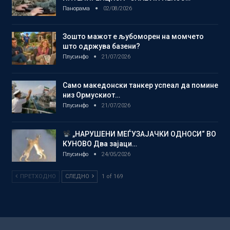
Панорама
02/08/2026
Зошто мажот е љубоморен на момчето
што одржува базени?
Плусинфо
21/07/2026
Само македонски танкер успеал да помине
низ Ормускиот…
Плусинфо
21/07/2026
„НАРУШЕНИ МЕЃУЗАЈАЧКИ ОДНОСИ“ ВО
КУНОВО Два зајаци…
Плусинфо
24/05/2026
ПРЕТХОДНО
СЛЕДНО
1 of 169