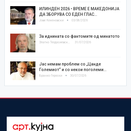
ИЛИНДЕН 2026 • ВРЕМЕ Е МАКЕДОНИЈА
ДА ЗБОРУВА СО ЕДЕН ГЛАС…
Јове Кекеновски
03/08/2026
За иднината со фантомите од минатото
Златко Теодосиевски
31/07/2026
Јас немам проблем со „Цанде
Големиот“ и со некои поголеми…
Бранко Героски
30/07/2026