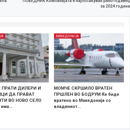
ела
ПОБЕДНИК Компанијата е најпосакуван работодавец
за 2024 година
ЈА
МАКЕДОНИЈА
 ПРАТИ ДИЛЕРИ И
МОМЧЕ СКРШИЛО ВРАТЕН
ЦИ ДА ПРАВАТ
ПРШЛЕН ВО БОДРУМ Ќе биде
ТИ ВО НОВО СЕЛО
вратено во Македонија со
а има…
владиниот…