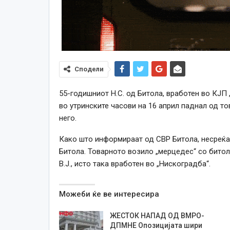
Сподели
55-годишниот Н.С. од Битола, вработен во КЈП
во утринските часови на 16 април паднал од то
него.
Како што информираат од СВР Битола, несреќата
Битола. Товарното возило „мерцедес“ со бито
В.Ј., исто така вработен во „Нискоградба“.
Можеби ќе ве интересира
ЖЕСТОК НАПАД ОД ВМРО-
ДПМНЕ Опозицијата шири