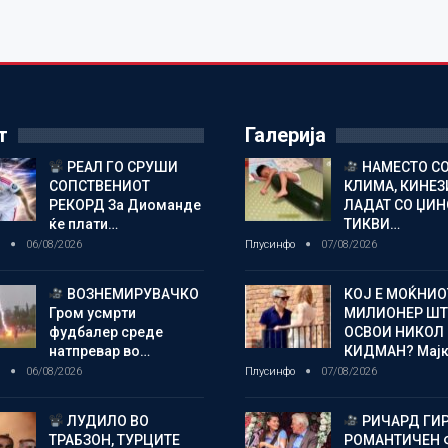
т
Галерија
РЕАЛ ГО СРУШИ
НАМЕСТО С
СОПСТВЕНИОТ
КЛИМА, КИНЕЗ
РЕКОРД За Диоманде
ЛАДАТ СО ЏИ
ќе плати…
ТИКВИ…
о
06/08/2026
Плусинфо
07/08/2026
ВОЗНЕМИРУВАЧКО
КОЈ Е МОЌНИО
Гром усмрти
МИЛИОНЕР ШТ
фудбалер среде
ОСВОИ НИКОЛ
натпревар во…
КИДМАН? Мај
о
06/08/2026
Плусинфо
07/08/2026
ЛУДИЛО ВО
РИЧАРД ГИР
ТРАБЗОН, ТУРЦИТЕ
РОМАНТИЧЕН