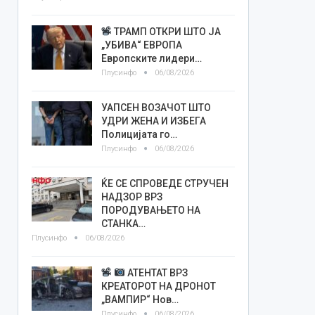
ТРАМП ОТКРИ ШТО ЈА
„УБИВА“ ЕВРОПА
Европските лидери…
Плусинфо
06/08/2026
УАПСЕН ВОЗАЧОТ ШТО
УДРИ ЖЕНА И ИЗБЕГА
Полицијата го…
Плусинфо
06/08/2026
ЌЕ СЕ СПРОВЕДЕ СТРУЧЕН
НАДЗОР ВРЗ
ПОРОДУВАЊЕТО НА
СТАНКА…
Плусинфо
06/08/2026
АТЕНТАТ ВРЗ
КРЕАТОРОТ НА ДРОНОТ
„ВАМПИР“ Нов…
Плусинфо
06/08/2026