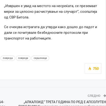
„Извршен е увид на местото на несреќата, се преземаат
мерки за целосно расчистување на случајот“, соопштија
од СВР Битола.
Се очекува истрагата да утврди како дошло до падот и
дали се почитувале безбедносните протоколи при
транспортот на работниците.
повреда
повреди
скршеници
750
СЛЕДНО
64-
„АЛКАЛОИД“ ТРЕТА ГОДИНА ПО РЕД Е АПСОЛУТЕН