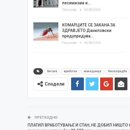
песимизам и…
Плусинфо
06/08/2026
КОМАРЦИТЕ СЕ ЗАКАНА ЗА
ЗДРАВЈЕТО Даниловски
предупредува…
Плусинфо
06/08/2026
битола
вработен
македонија
Нискоградба
Сподели
ПРЕТХОДНО
ПЛАТИЛ ВРАБОТУВАЊЕ И СТАН, НЕ ДОБИЛ НИШТО 