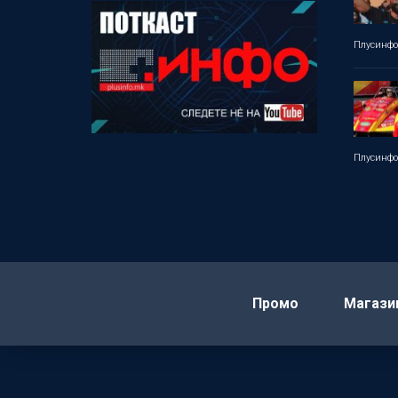
Плусинф
Плусинф
Промо
Магази