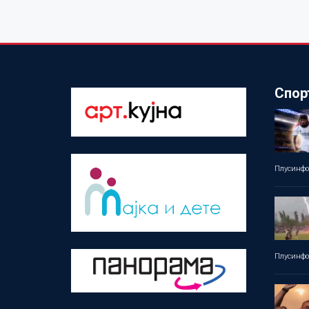
Спор
Плусинф
Плусинф