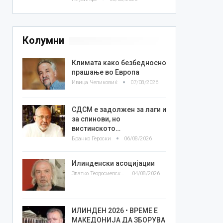
Колумни
Климата како безбедносно
прашање во Европа
Ивица Челиковиќ
07/08/2026
СДСМ е задолжен за лаги и
за спинови, но
вистинското…
Бранко Героски
06/08/2026
Илинденски асоцијации
Златко Теодосиевски
04/08/2026
ИЛИНДЕН 2026 • ВРЕМЕ Е
МАКЕДОНИЈА ДА ЗБОРУВА