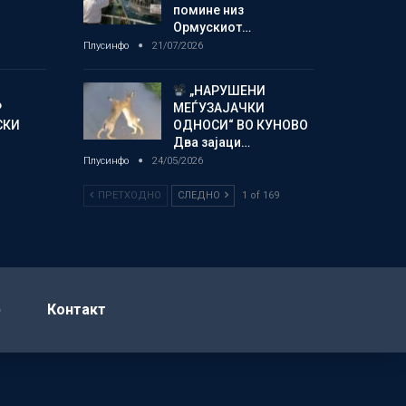
помине низ
Ормускиот…
Плусинфо
21/07/2026
„НАРУШЕНИ
Р
МЕЃУЗАЈАЧКИ
СКИ
ОДНОСИ“ ВО КУНОВО
Два зајаци…
Плусинфо
24/05/2026
ПРЕТХОДНО
СЛЕДНО
1 of 169
р
Контакт