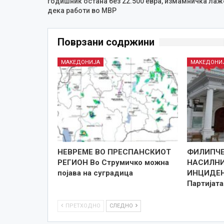
годишник остана без 22.500 евра, измамничка лаж
дека работи во МВР
Поврзани содржини
МАКЕДОНИЈА
МАКЕДОНИ
НЕВРЕМЕ ВО ПРЕСПАНСКИОТ
ФИЛИПЧЕ
РЕГИОН Во Струмичко можна
НАСИЛНИ
појава на суградица
ИНЦИДЕН
Партијат
ПРЕТХОДНО
СЛЕДНО