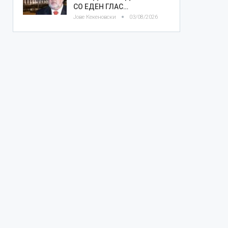
СО ЕДЕН ГЛАС…
Јове Кекеновски
03/08/2026