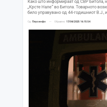
Како што информираат од СВР Битола, н
„Крсте Нале“ во Битола. Товарното воз
било управувано од 44-годишниот В.Ј., 
Објавено
17/04/2025 16:15:54
Од
Плусинфо