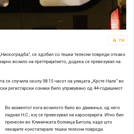
750
 „Нискоградба“, се здобил со тешки телесни повреди откако
варно возило на претпријатието, додека се превезувал на
 се случила околу 08:15 часот на улицата „Крсте Нале“ во
лски регистарски ознаки било управувано од 44-годишниот
Во моментот кога возилото било во движење, од него
паднал Н.С., кој се превезувал на каросеријата. Итно бил
пренесен во Клиничката болница Битола, каде што
лекарите констатирале тешки телесни повреди.