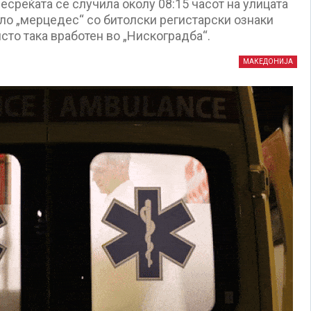
есреќата се случила околу 08:15 часот на улицата
ило „мерцедес“ со битолски регистарски ознаки
исто така вработен во „Нискоградба“.
МАКЕДОНИЈА