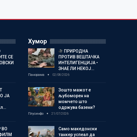
Хумор
О
ПРИРОДНА
ИТЕ СЕ
ПРОТИВ ВЕШТАЧКА
НОВСКИ
ИНТЕЛИГЕНЦИЈА •
ЗНАЕ ЛИ НЕКОЈ…
Панорама
02/08/2026
Т
Зошто мажот е
О ЈА
љубоморен на
момчето што
кл…
одржува базени?
Плусинфо
21/07/2026
 ВО
Само македонски
 ФИЛМ
танкер успеал да