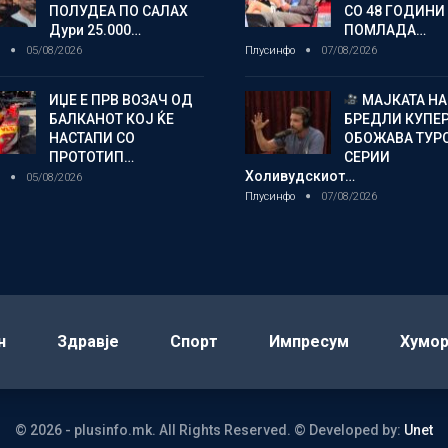
ПОЛУДЕА ПО САЛАХ
СО 48 ГОДИНИ
Дури 25.000…
ПОМЛАДА…
о
05/08/2026
Плусинфо
07/08/2026
ИЏЕ Е ПРВ ВОЗАЧ ОД
МАЈКАТА НА
БАЛКАНОТ КОЈ ЌЕ
БРЕДЛИ КУПЕ
НАСТАПИ СО
ОБОЖАВА ТУР
ПРОТОТИП…
СЕРИИ
Холивудскиот…
о
05/08/2026
Плусинфо
07/08/2026
н
Здравје
Спорт
Импресум
Хумо
© 2026 - plusinfo.mk. All Rights Reserved.
© Developed by:
Unet