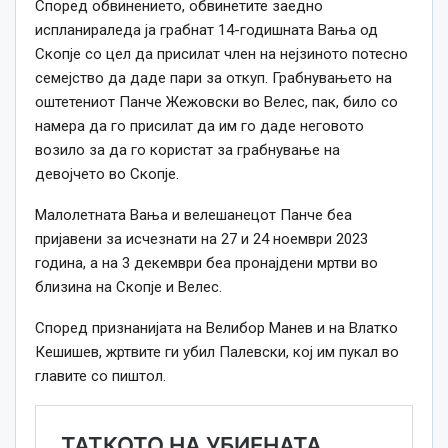
Според обвинението, обвинетите заедно
испланираледа ја грабнат 14-годишната Вања од
Скопје со цел да присилат член на нејзиното потесно
семејство да даде пари за откуп. Грабнувањето на
оштетениот Панче Жежовски во Велес, пак, било со
намера да го присилат да им го даде неговото
возило за да го користат за грабнување на
девојчето во Скопје.
Малолетната Вања и велешанецот Панче беа
пријавени за исчезнати на 27 и 24 ноември 2023
година, а на 3 декември беа пронајдени мртви во
близина на Скопје и Велес.
Според признанијата на Велибор Манев и на Влатко
Кешишев, жртвите ги убил Палевски, кој им пукал во
главите со пиштол.