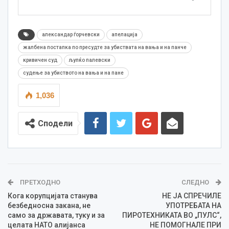
александар ѓорчевски
апелација
жалбена постапка по пресудте за убиствата на вања и на панче
кривичен суд
љупќо палевски
судење за убиството на вања и на пане
1,036
Сподели
ПРЕТХОДНО
СЛЕДНО
Кога корупцијата станува
НЕ ЈА СПРЕЧИЛЕ
безбедносна закана, не
УПОТРЕБАТА НА
само за државата, туку и за
ПИРОТЕХНИКАТА ВО „ПУЛС“,
целата НАТО алијанса
НЕ ПОМОГНАЛЕ ПРИ