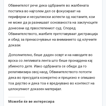
Обвинителот рече дека одбраните во жалбената
постапка во најголем дел се фокусираат на
периферни и несуштински аспекти од настаните, кои
не може да ја разнишаат основаноста на заклучоците
донесени од првостепениот суд. Според
Обвинителството, жалбите претставуваат дистракција
и обид за пренасочување на вниманието од клучните
докази.
Дополнително, беше даден осврт и на наводите во
врска со лепливата лента што беше пронајдена кај
убиеното дете. Иако одбраната се обиде да го
релативизира овој наод, Обвинителството потсети
дека во пресудата конкретно и прецизно е опишано
тоа дејство и дека тоа е вреднувано во контекст на
целокупниот доказен материјал.
Можеби ќе ве интересира