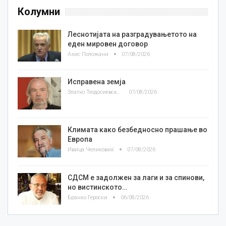
Колумни
Леснотијата на разградувањетото на
еден мировен договор
Азис Положани
07/08/2026
Исправена земја
Златко Теодосиевски
07/08/2026
Климата како безбедносно прашање во
Европа
Ивица Челиковиќ
07/08/2026
СДСМ е задолжен за лаги и за спинови,
но вистинското…
Бранко Героски
06/08/2026