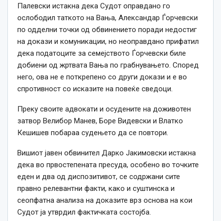
Палевски истакна дека Судот оправдано го
ослободил таткото на Вања, Александар Ѓорчевски
по одделни точки од обвинението поради недостиг
на докази и комуникации, но неоправдано прифатил
дека податоците за семејството Ѓорчевски биле
добиени од жртвата Вања по грабнувањето. Според
него, ова не е поткрепено со други докази и е во
спротивност со исказите на повеќе сведоци.
Преку своите адвокати и осудените на доживотен
затвор Велибор Манев, Боре Видевски и Влатко
Кешишев побараа судењето да се повтори.
Вишиот јавен обвинител Дарко Јакимовски истакна
дека во првостепената пресуда, особено во точките
еден и два од диспозитивот, се содржани сите
правно релевантни факти, како и суштинска и
сеопфатна анализа на доказите врз основа на кои
Судот ја утврдил фактичката состојба.