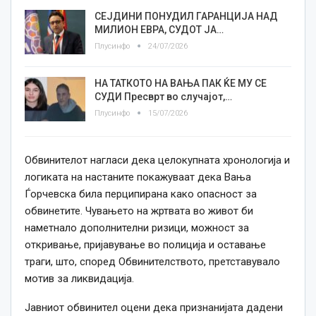
СЕЈДИНИ ПОНУДИЛ ГАРАНЦИЈА НАД
МИЛИОН ЕВРА, СУДОТ ЈА…
Плусинфо
24/07/2026
НА ТАТКОТО НА ВАЊА ПАК ЌЕ МУ СЕ
СУДИ Пресврт во случајот,…
Плусинфо
15/07/2026
Обвинителот нагласи дека целокупната хронологија и
логиката на настаните покажуваат дека Вања
Ѓорчевска била перципирана како опасност за
обвинетите. Чувањето на жртвата во живот би
наметнало дополнителни ризици, можност за
откривање, пријавување во полиција и оставање
траги, што, според Обвинителството, претставувало
мотив за ликвидација.
Јавниот обвинител оцени дека признанијата дадени