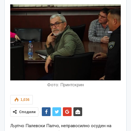
Фото: Принтскрин
1,036
Сподели
Љупчо Палевски Палчо, неправосилно осуден на