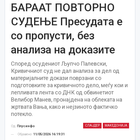
БАРААТ ПОВТОРНО
СУДЕЊЕ Пресудата е
со пропусти, без
анализа на доказите
Според осудениот Љупчо Палевски,
Кривичниот суд не дал анализа за дел од
материјалните докази поврзани со
подготовките за кривичното дело, меѓу кои и
лепливата лента со ДНК од обвинетиот
Велибор Манев, пронајдена на облеката на
жртвата Вања, како и нејзиното фактичко
потекло.
СЛАЈДЕР
МАКЕДОНИЈА
Од
Плусинфо
Објавено
11/05/2026 16:19:31