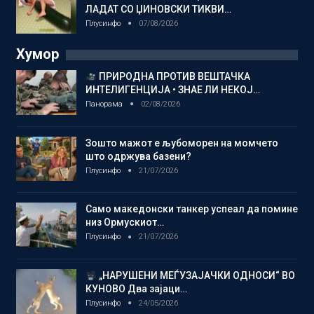
ЛАДАТ СО ЏИНОВСКИ ТИКВИ…
Плусинфо
07/08/2026
Хумор
ПРИРОДНА ПРОТИВ ВЕШТАЧКА
ИНТЕЛИГЕНЦИЈА • ЗНАЕ ЛИ НЕКОЈ…
Панорама
02/08/2026
Зошто мажот е љубоморен на момчето
што одржува базени?
Плусинфо
21/07/2026
Само македонски танкер успеал да помине
низ Ормускиот…
Плусинфо
21/07/2026
„НАРУШЕНИ МЕЃУЗАЈАЧКИ ОДНОСИ“ ВО
КУНОВО Два зајаци…
Плусинфо
24/05/2026