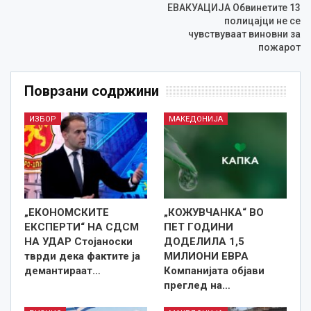
ЕВАКУАЦИЈА Обвинетите 13
полицајци не се
чувствуваат виновни за
пожарот
Поврзани содржини
ИЗБОР
МАКЕДОНИЈА
„ЕКОНОМСКИТЕ
„КОЖУВЧАНКА“ ВО
ЕКСПЕРТИ“ НА СДСМ
ПЕТ ГОДИНИ
НА УДАР Стојаноски
ДОДЕЛИЛА 1,5
тврди дека фактите ја
МИЛИОНИ ЕВРА
демантираат…
Компанијата објави
преглед на…