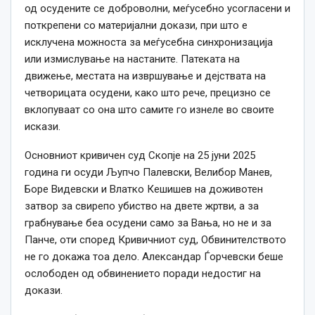
од осудените се доброволни, меѓусебно усогласени и
поткрепени со материјални докази, при што е
исклучена можноста за меѓусебна синхронизација
или измислување на настаните. Патеката на
движење, местата на извршување и дејствата на
четворицата осудени, како што рече, прецизно се
вклопуваат со она што самите го изнеле во своите
искази.
Основниот кривичен суд Скопје на 25 јуни 2025
година ги осуди Љупчо Палевски, Велибор Манев,
Боре Видевски и Влатко Кешишев на доживотен
затвор за свирепо убиство на двете жртви, а за
грабнување беа осудени само за Вања, но не и за
Панче, оти според Кривичниот суд, Обвинителството
не го докажа тоа дело. Александар Ѓорчевски беше
ослободен од обвинението поради недостиг на
докази.