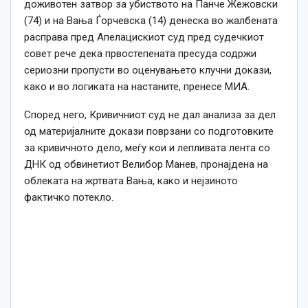
доживотен затвор за убиството на Панче Жежовски
(74) и на Вања Ѓорчевска (14) денеска во жалбената
расправа пред Апелацискиот суд пред судечкиот
совет рече дека првостепената пресуда содржи
сериозни пропусти во оценувањето клучни докази,
како и во логиката на настаните, пренесе МИА.
Според него, Кривичниот суд не дал анализа за дел
од материјалните докази поврзани со подготовките
за кривичното дело, меѓу кои и лепливата лента со
ДНК од обвинетиот Велибор Манев, пронајдена на
облеката на жртвата Вања, како и нејзиното
фактичко потекло.