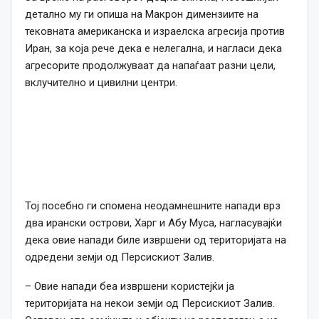
детално му ги опиша на Макрон димензиите на
тековната американска и израелска агресија против
Иран, за која рече дека е нелегална, и нагласи дека
агресорите продолжуваат да напаѓаат разни цели,
вклучително и цивилни центри.
Тој посебно ги спомена неодамнешните напади врз
два ирански острови, Харг и Абу Муса, нагласувајќи
дека овие напади биле извршени од територијата на
одредени земји од Персискиот Залив.
– Овие напади беа извршени користејќи ја
територијата на некои земји од Персискиот Залив.