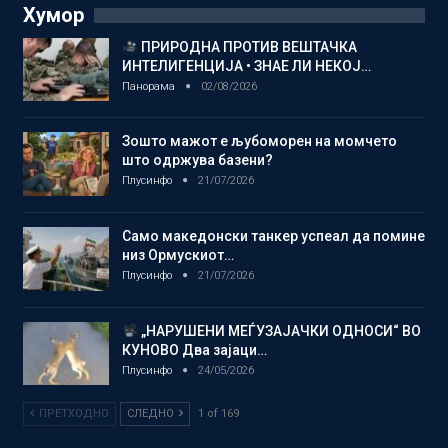
Хумор
ПРИРОДНА ПРОТИВ ВЕШТАЧКА
ИНТЕЛИГЕНЦИЈА • ЗНАЕ ЛИ НЕКОЈ…
Панорама
02/08/2026
Зошто мажот е љубоморен на момчето
што одржува базени?
Плусинфо
21/07/2026
Само македонски танкер успеал да помине
низ Ормускиот…
Плусинфо
21/07/2026
„НАРУШЕНИ МЕЃУЗАЈАЧКИ ОДНОСИ“ ВО
КУНОВО Два зајаци…
Плусинфо
24/05/2026
ПРЕТХОДНО
СЛЕДНО
1 of 169