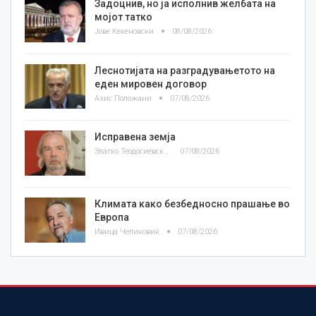
Задоцнив, но ја исполнив желбата на
мојот татко
Јове Кекеновски
08/08/2026
Леснотијата на разградувањетото на
еден мировен договор
Азис Положани
07/08/2026
Исправена земја
Златко Теодосиевски
07/08/2026
Климата како безбедносно прашање во
Европа
Ивица Челиковиќ
07/08/2026