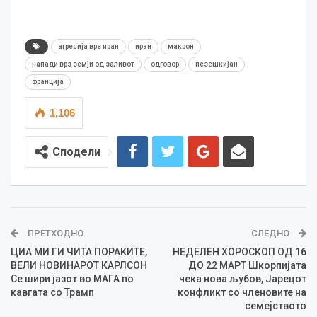
агресија врз иран
иран
макрон
напади врз земји од заливот
одговор
пезешкијан
франција
1,106
Сподели
ПРЕТХОДНО
СЛЕДНО
ЦИА МИ ГИ ЧИТА ПОРАКИТЕ,
НЕДЕЛЕН ХОРОСКОП ОД 16
ВЕЛИ НОВИНАРОТ КАРЛСОН
ДО 22 МАРТ Шкорпијата
Се шири јазот во МАГА по
чека нова љубов, Јарецот
кавгата со Трамп
конфликт со членовите на
семејството