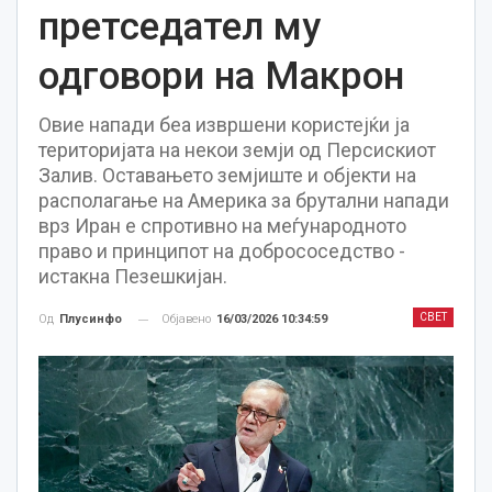
претседател му
одговори на Макрон
Овие напади беа извршени користејќи ја
територијата на некои земји од Персискиот
Залив. Оставањето земјиште и објекти на
располагање на Америка за брутални напади
врз Иран е спротивно на меѓународното
право и принципот на добрососедство -
истакна Пезешкијан.
СВЕТ
Објавено
16/03/2026 10:34:59
Од
Плусинфо