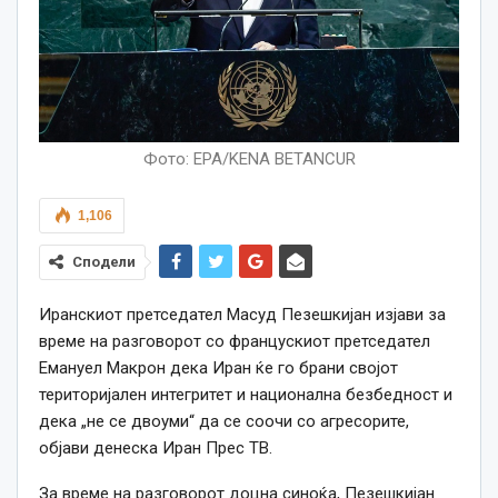
Фото: EPA/KENA BETANCUR
1,106
Сподели
Иранскиот претседател Масуд Пезешкијан изјави за
време на разговорот со францускиот претседател
Емануел Макрон дека Иран ќе го брани својот
територијален интегритет и национална безбедност и
дека „не се двоуми“ да се соочи со агресорите,
објави денеска Иран Прес ТВ.
За време на разговорот доцна синоќа, Пезешкијан