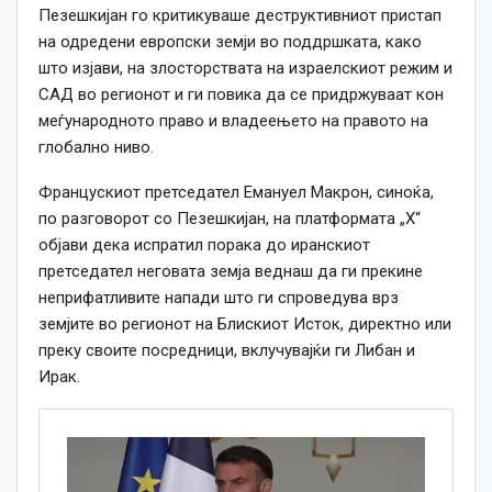
Пезешкијан го критикуваше деструктивниот пристап
на одредени европски земји во поддршката, како
што изјави, на злосторствата на израелскиот режим и
САД во регионот и ги повика да се придржуваат кон
меѓународното право и владеењето на правото на
глобално ниво.
Францускиот претседател Емануел Макрон, синоќа,
по разговорот со Пезешкијан, на платформата „X“
објави дека испратил порака до иранскиот
претседател неговата земја веднаш да ги прекине
неприфатливите напади што ги спроведува врз
земјите во регионот на Блискиот Исток, директно или
преку своите посредници, вклучувајќи ги Либан и
Ирак.