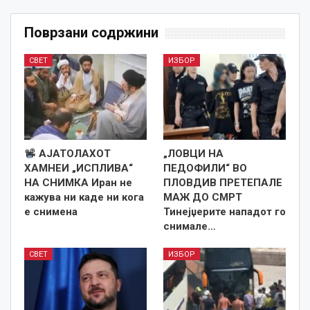
Поврзани содржини
СВЕТ
ИЗБОР
АЈАТОЛАХОТ
„ЛОВЦИ НА
ХАМНЕИ „ИСПЛИВА“
ПЕДОФИЛИ“ ВО
НА СНИМКА Иран не
ПЛОВДИВ ПРЕТЕПАЛЕ
кажува ни каде ни кога
МАЖ ДО СМРТ
е снименa
Тинејџерите нападот го
снимале…
СВЕТ
ИЗБОР