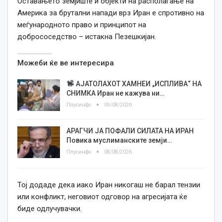
Оставањето земјиште и објекти на располагање на
Америка за брутални напади врз Иран е спротивно на
меѓународното право и принципот на
добрососедство – истакна Пезешкијан.
Можеби ќе ве интересира
АЈАТОЛАХОТ ХАМНЕИ „ИСПЛИВА“ НА
СНИМКА Иран не кажува ни…
Плусинфо
09/08/2026
АРАГЧИ ЈА ПОФАЛИ СИЛАТА НА ИРАН
Повика муслиманските земји…
Плусинфо
08/08/2026
Тој додаде дека иако Иран никогаш не барал тензии
или конфликт, неговиот одговор на агресијата ќе
биде одлучувачки.