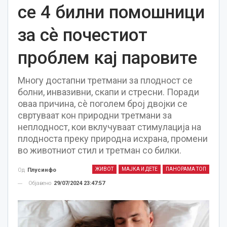
се 4 билни помошници
за сѐ почестиот
проблем кај паровите
Многу достапни третмани за плодност се
болни, инвазивни, скапи и стресни. Поради
оваа причина, сè поголем број двојки се
свртуваат кон природни третмани за
неплодност, кои вклучуваат стимулација на
плодноста преку природна исхрана, промени
во животниот стил и третман со билки.
ЖИВОТ
МАЈКА И ДЕТЕ
ПАНОРАМА ТОП
Од
Плусинфо
Објавено
29/07/2024 23:47:57