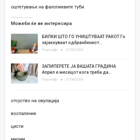
оштетување на фалопиевите туби
Можеби ќе ве интересира
БИЛКИ ШТО ГО УНИШТУВААТ РАКОТ Го
зајакнуваат одбранбениот…
Плусинфо
27/05/2026
ЗАПИПЕРЕТЕ ЈА ВАШАТА ГРАДИНА
Април е месецот кога треба да…
Плусинфо
07/04/2026
отсуство на овулација
воспаление
цисти
миоми