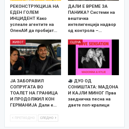
РЕКОНСТРУКЦИЈА НА
ДАЛИ Е ВРЕМЕ ЗА
ЕДЕН ГОЛЕМ
ПАНИКА? Системи на
ИНЦИДЕНТ Како
вештачка
успеале агентите на
интелигенција надвор
ОпенАИ да пробијат…
од контрола –…
ЖИВОТ
СЦЕНА
ЈА ЗАБОРАВИЛ
ДУО ОД
СОПРУГАТА ВО
СОНИШТАТА: МАДОНА
ТОАЛЕТ НА ГРАНИЦА
И КАЈЛИ МИНОГ Прва
И ПРОДОЛЖИЛ КОН
заедничка песна на
ГЕРМАНИЈА Дали е…
двете поп-кралици
ПРЕТХОДНО
СЛЕДНО