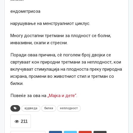
ендометриоза
нарушување на менструалниот циклус.
Многу достапни третмани за плодност се болни,
инвазивни, скапи и стресни.
Поради оваа причина, сè поголем број двојки се
свртуваат кон природни третмани за неплодност, кои
вклучуваат стимулација на плодноста преку природна
исхрана, промени во животниот стил и третман со
билки.
Повеќе за ова на
„Мајка и дете“
.
ајурведа
билки
неплодност
211