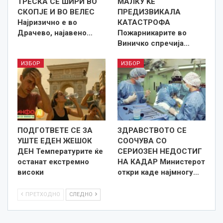
ТРЕСКА СЕ ШИРИ ВО
МАЛКУ ЌЕ
СКОПЈЕ И ВО ВЕЛЕС
ПРЕДИЗВИКАЛА
Најризично е во
КАТАСТРОФА
Драчево, најавено…
Пожарникарите во
Виничко спречија…
ИЗБОР
ИЗБОР
ПОДГОТВЕТЕ СЕ ЗА
ЗДРАВСТВОТО СЕ
УШТЕ ЕДЕН ЖЕШОК
СООЧУВА СО
ДЕН Температурите ќе
СЕРИОЗЕН НЕДОСТИГ
останат екстремно
НА КАДАР Министерот
високи
откри каде најмногу…
ПРЕТХОДНО
СЛЕДНО