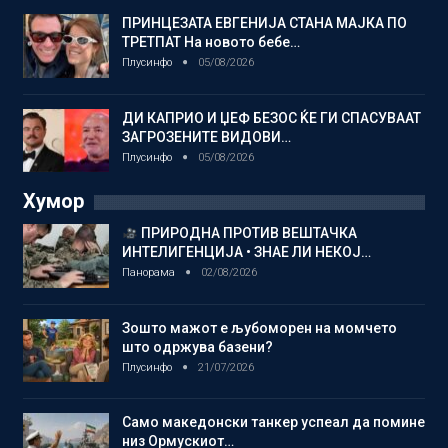
ПРИНЦЕЗАТА ЕВГЕНИЈА СТАНА МАЈКА ПО
ТРЕТПАТ На новото бебе…
Плусинфо
05/08/2026
ДИ КАПРИО И ЏЕФ БЕЗОС ЌЕ ГИ СПАСУВААТ
ЗАГРОЗЕНИТЕ ВИДОВИ…
Плусинфо
05/08/2026
Хумор
ПРИРОДНА ПРОТИВ ВЕШТАЧКА
ИНТЕЛИГЕНЦИЈА • ЗНАЕ ЛИ НЕКОЈ…
Панорама
02/08/2026
Зошто мажот е љубоморен на момчето
што одржува базени?
Плусинфо
21/07/2026
Само македонски танкер успеал да помине
низ Ормускиот…