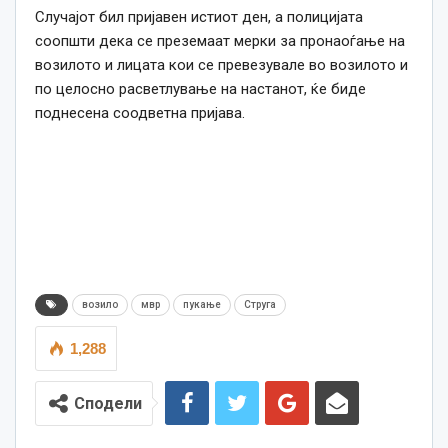
Случајот бил пријавен истиот ден, а полицијата
соопшти дека се
преземаат мерки за пронаоѓање на
возилото и лицата кои се превезувале во возилото и
по целосно расветлување на настанот, ќе биде
поднесена соодветна пријава.
возило
мвр
пукање
Струга
1,288
Сподели