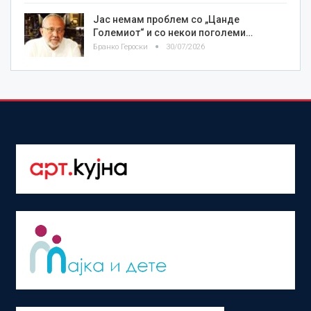
Јас немам проблем со „Цанде
Големиот“ и со некои поголеми…
Бранко Героски
30/07/2026