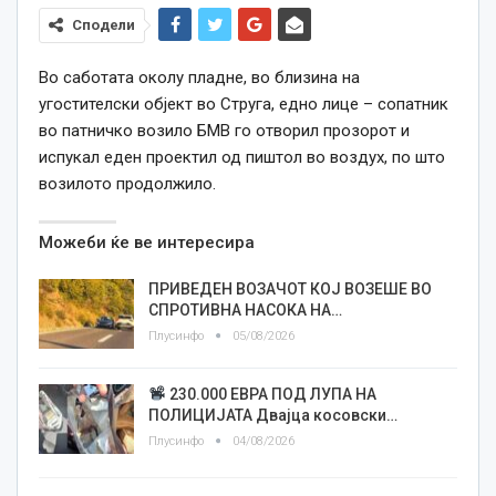
Сподели
Во саботата околу пладне,
во близина на
угостителски објект во Струга, едно лице – сопатник
во патничко возило БМВ го отворил прозорот и
испукал еден проектил од пиштол во воздух, по што
возилото продолжило.
Можеби ќе ве интересира
ПРИВЕДЕН ВОЗАЧОТ КОЈ ВОЗЕШЕ ВО
СПРОТИВНА НАСОКА НА…
Плусинфо
05/08/2026
230.000 ЕВРА ПОД ЛУПА НА
ПОЛИЦИЈАТА Двајца косовски…
Плусинфо
04/08/2026