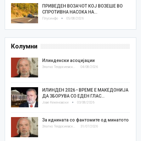
ПРИВЕДЕН ВОЗАЧОТ КОЈ ВОЗЕШЕ ВО
СПРОТИВНА НАСОКА НА…
Плусинфо
05/08/2026
Колумни
Илинденски асоцијации
Златко Теодосиевски
04/08/2026
ИЛИНДЕН 2026 • ВРЕМЕ Е МАКЕДОНИЈА
ДА ЗБОРУВА СО ЕДЕН ГЛАС…
Јове Кекеновски
03/08/2026
За иднината со фантомите од минатото
Златко Теодосиевски
31/07/2026