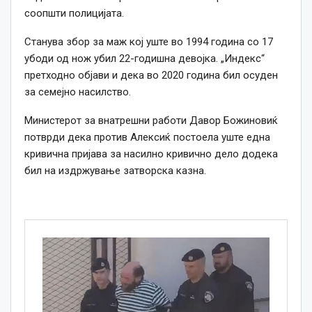
соопшти полицијата.
Станува збор за маж кој уште во 1994 година со 17
убоди од нож убил 22-годишна девојка. „Индекс“
претходно објави и дека во 2020 година бил осуден
за семејно насилство.
Министерот за внатрешни работи
Давор Божиновиќ
потврди дека против Алексиќ постоела уште една
кривична пријава за насилно кривично дело додека
бил на издржување затворска казна.