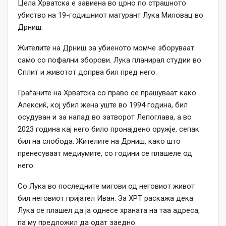
Цела Хрватска е завиена во црно по страшното
убиство на 19-годишниот матурант Лука Миловац во
Дрниш.
Жителите на Дрниш за убиеното момче зборуваат
само со пофални зборови. Лука планирал студии во
Сплит и животот допрва бил пред него.
Граѓаните на Хрватска со право се прашуваат како
Алексиќ, кој убил
жена
уште во 1994 година, бил
осудуван и за напад во затворот Лепоглава, а во
2023 година кај него било пронајдено оружје, сепак
бил на слобода. Жителите на Дрниш, како што
пренесуваат медиумите, со години се плашеле од
него.
Со Лука во последните мигови од неговиот живот
бил неговиот пријател Иван. За ХРТ раскажа дека
Лука се плашел да ја однесе храната на таа адреса,
па му предложил да одат заедно.