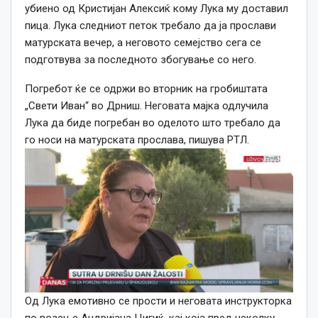
убиено од Кристијан Алексиќ
кому Лука му
достав
ил
пица. Лука следниот петок требало да ја прослави
матурската вечер, а неговото семејство сега се
подготвува за последното збогување со него.
Погребот ќе се одржи
во
вторник на гробиштата
„Свети Иван“ во Дрниш. Неговата мајка одлучила
Лука да биде погребан во оделото што требало да
го носи на матурската прослава, пишува РТЛ.
Од Лука емотивно се прости и неговата инструкторка