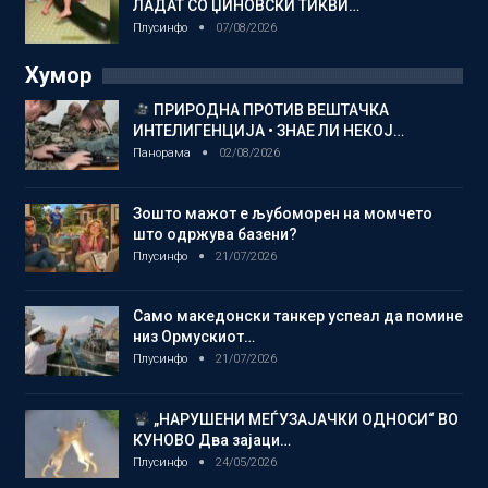
ЛАДАТ СО ЏИНОВСКИ ТИКВИ…
Плусинфо
07/08/2026
Хумор
ПРИРОДНА ПРОТИВ ВЕШТАЧКА
ИНТЕЛИГЕНЦИЈА • ЗНАЕ ЛИ НЕКОЈ…
Панорама
02/08/2026
Зошто мажот е љубоморен на момчето
што одржува базени?
Плусинфо
21/07/2026
Само македонски танкер успеал да помине
низ Ормускиот…
Плусинфо
21/07/2026
„НАРУШЕНИ МЕЃУЗАЈАЧКИ ОДНОСИ“ ВО
КУНОВО Два зајаци…
Плусинфо
24/05/2026