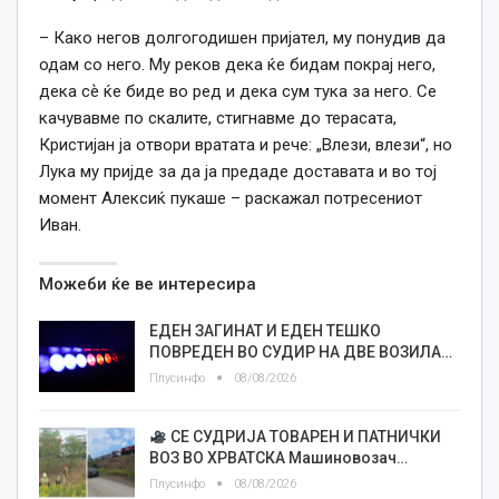
– Како негов долгогодишен пријател, му понудив да
одам со него. Му реков дека ќе бидам покрај него,
дека сѐ ќе биде во ред и дека сум тука за него. Се
качувавме по скалите, стигнавме до терасата,
Кристијан ја отвори вратата и рече: „Влези, влези“, но
Лука му пријде за да ја предаде доставата и во тој
момент Алексиќ пукаше – раскажал потресениот
Иван.
Можеби ќе ве интересира
ЕДЕН ЗАГИНАТ И ЕДЕН ТЕШКО
ПОВРЕДЕН ВО СУДИР НА ДВЕ ВОЗИЛА…
Плусинфо
08/08/2026
СЕ СУДРИЈА ТОВАРЕН И ПАТНИЧКИ
ВОЗ ВО ХРВАТСКА Машиновозач…
Плусинфо
08/08/2026