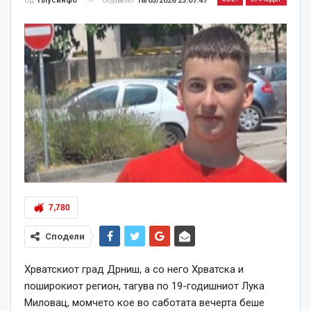
Објавено
18/05/2026 23:07:47
Од
Плусинфо
7,780
Сподели
Хрватскиот град Дрниш,
а со него Хрватска и
поширокиот регион,
тагува по 19-годишниот Лука
Миловац, момчето кое во саботата вечерта беше