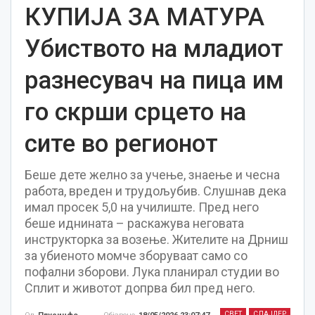
КУПИЈА ЗА МАТУРА
Убиството на младиот
разнесувач на пица им
го скрши срцето на
сите во регионот
Беше дете желно за учење, знаење и чесна
работа, вреден и трудољубив. Слушнав дека
имал просек 5,0 на училиште. Пред него
беше иднината – раскажува неговата
инструкторка за возење. Жителите на Дрниш
за убиеното момче зборуваат само со
пофални зборови. Лука планирал студии во
Сплит и животот допрва бил пред него.
СВЕТ
СЛАЈДЕР