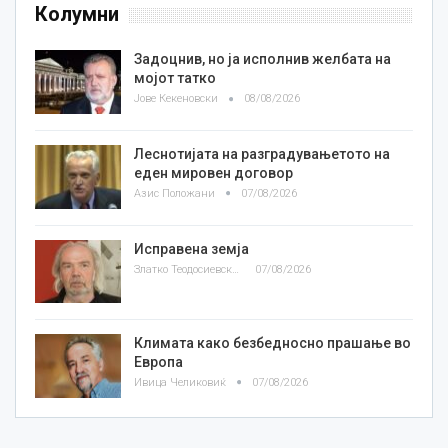
Колумни
Задоцнив, но ја исполнив желбата на
мојот татко
Јове Кекеновски
08/08/2026
Леснотијата на разградувањетото на
еден мировен договор
Азис Положани
07/08/2026
Исправена земја
Златко Теодосиевски
07/08/2026
Климата како безбедносно прашање во
Европа
Ивица Челиковиќ
07/08/2026