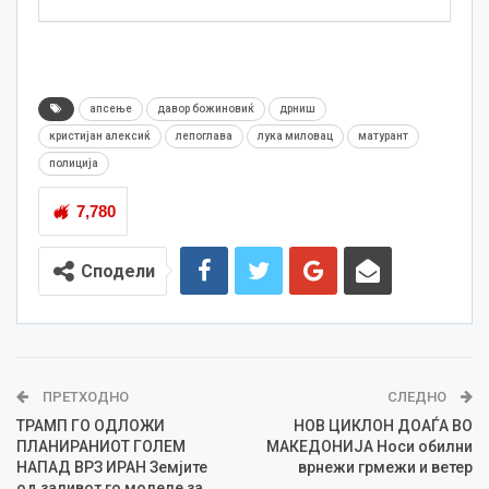
апсење
давор божиновиќ
дрниш
кристијан алексиќ
лепоглава
лука миловац
матурант
полиција
7,780
Сподели
ПРЕТХОДНО
СЛЕДНО
ТРАМП ГО ОДЛОЖИ
НОВ ЦИКЛОН ДОАЃА ВО
ПЛАНИРАНИОТ ГОЛЕМ
МАКЕДОНИЈА Носи обилни
НАПАД ВРЗ ИРАН Земјите
врнежи грмежи и ветер
од заливот го молеле за