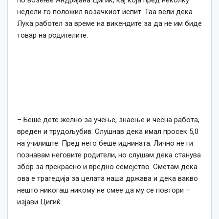
по возење Андријана Цигиќ, кај која пред неколку
недели го положил возачкиот испит. Таа
вели
дека
Лука работел за време на викендите за да не им биде
товар на родителите.
– Беше дете желно за учење, знаење и чесна работа,
вреден и трудољубив. Слушнав дека имал просек 5,0
на училиште. Пред него беше иднината. Лично не ги
познавам неговите родители, но слушам дека станува
збор за прекрасно и вредно семејство. Сметам дека
ова е трагедија за целата наша држава и дека вакво
нешто никогаш никому не смее да му се повтори –
изјави Цигиќ.