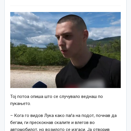
Тој потоа опиша што се случувало веднаш по
пукањето.
– Кога го видов Лука како паѓа на подот, почнав да
бегам, ги прескокнав скалите и влегов во
автомобилот, но возилото се изгаси. Ја отворив