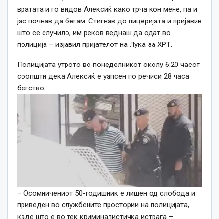
вратата и го видов Алексиќ како трча кон мене, па и
јас почнав да бегам. Стигнав до пицеријата и пријавив
што се случило, им реков веднаш да одат во
полиција – изјавил пријателот на Лука за ХРТ.
Полицијата
утро
т
о
во понеделникот
околу 6:20 часот
соопшти дека Алексиќ е уапсен по речиси 28 часа
бегство.
– Осомничениот 50-годишник е лишен од слобода и
приведен во службените простории на полицијата,
каде што е во тек криминалистичка истрага –