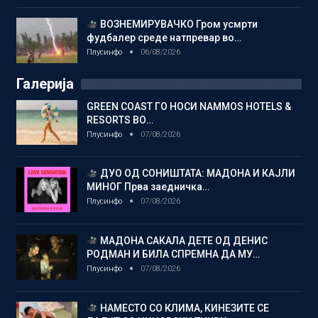
ВОЗНЕМИРУВАЧКО Гром усмрти
фудбалер среде натпревар во…
Плусинфо
06/08/2026
Галерија
GREEN COAST ГО НОСИ NAMMOS HOTELS &
RESORTS ВО…
Плусинфо
07/08/2026
ДУО ОД СОНИШТАТА: МАДОНА И КАЈЛИ
МИНОГ Прва заедничка…
Плусинфо
07/08/2026
МАДОНА САКАЛА ДЕТЕ ОД ДЕНИС
РОДМАН И БИЛА СПРЕМНА ДА МУ…
Плусинфо
07/08/2026
НАМЕСТО СО КЛИМА, КИНЕЗИТЕ СЕ