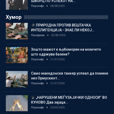
ШВОРЦ ПО УСПЕХОТ НА…
Плусинфо
06/08/2026
Хумор
ПРИРОДНА ПРОТИВ ВЕШТАЧКА
ИНТЕЛИГЕНЦИЈА • ЗНАЕ ЛИ НЕКОЈ…
Панорама
02/08/2026
Зошто мажот е љубоморен на момчето
што одржува базени?
Плусинфо
21/07/2026
Само македонски танкер успеал да помине
низ Ормускиот…
Плусинфо
21/07/2026
„НАРУШЕНИ МЕЃУЗАЈАЧКИ ОДНОСИ“ ВО
КУНОВО Два зајаци…
Плусинфо
24/05/2026