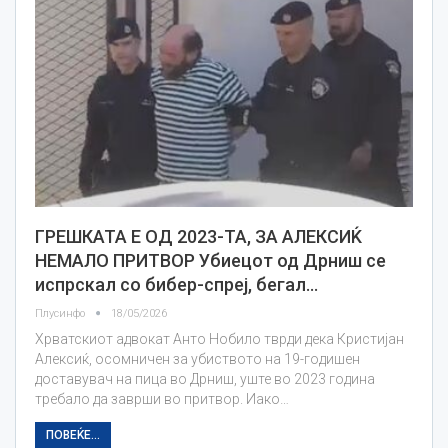
ГРЕШКАТА Е ОД 2023-ТА, ЗА АЛЕКСИЌ
НЕМАЛО ПРИТВОР Убиецот од Дрниш се
испрскал со бибер-спреј, бегал…
Плусинфо
18/05/2026
Хрватскиот адвокат Анто Нобило тврди дека Кристијан
Алексиќ, осомничен за убиството на 19-годишен
доставувач на пица во Дрниш, уште во 2023 година
требало да заврши во притвор. Иако…
ПОВЕЌЕ...