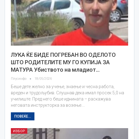
ЛУКА ЌЕ БИДЕ ПОГРЕБАН ВО ОДЕЛОТО
ШТО РОДИТЕЛИТЕ МУ ГО КУПИЈА ЗА
МАТУРА Убиството на младиот…
Плусинфо
18/05/2026
Беше дете желно за учење, знаење и чесна работа,
вреден и трудољубив. Слушнав дека имал просек 5,0 на
училиште. Пред него беше иднината – раскажува
неговата инструкторка за возење.…
ПОВЕЌЕ...
ИЗБОР