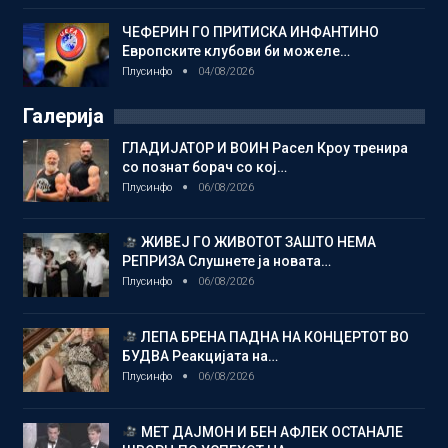
ЧЕФЕРИН ГО ПРИТИСКА ИНФАНТИНО
Европските клубови би можеле…
Плусинфо
04/08/2026
Галерија
ГЛАДИЈАТОР И ВОИН Расел Кроу тренира
со познат борач со кој…
Плусинфо
06/08/2026
ЖИВЕЈ ГО ЖИВОТОТ ЗАШТО НЕМА
РЕПРИЗА Слушнете ја новата…
Плусинфо
06/08/2026
ЛЕПА БРЕНА ПАДНА НА КОНЦЕРТОТ ВО
БУДВА Реакцијата на…
Плусинфо
06/08/2026
МЕТ ДАЈМОН И БЕН АФЛЕК ОСТАНАЛЕ