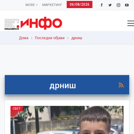
06/08/2026
MORE
МАРКЕТИНГ
Дома
Последни објави
дрниш
дрниш
СВЕТ