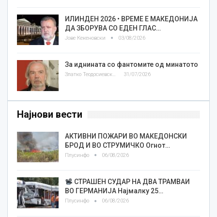
ИЛИНДЕН 2026 • ВРЕМЕ Е МАКЕДОНИЈА
ДА ЗБОРУВА СО ЕДЕН ГЛАС…
Јове Кекеновски
03/08/2026
За иднината со фантомите од минатото
Златко Теодосиевски
31/07/2026
Најнови вести
АКТИВНИ ПОЖАРИ ВО МАКЕДОНСКИ
БРОД И ВО СТРУМИЧКО Огнот…
Плусинфо
06/08/2026
СТРАШЕН СУДАР НА ДВА ТРАМВАИ
ВО ГЕРМАНИЈА Најмалку 25…
Плусинфо
06/08/2026