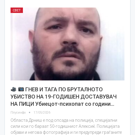
СВЕТ
ГНЕВ И ТАГА ПО БРУТАЛНОТО
УБИСТВО НА 19-ГОДИШЕН ДОСТАВУВАЧ
НА ПИЦИ Убиецот-психопат со години…
Плусинфо
17/05/2026
Областа Дрниш е под опсада на полиција, специјални
сили кои го бараат 50-годишниот Алексиќ. Полицијата
објави и негова фотографија и ги предупреди граѓаните