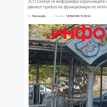
ЈСП Скопје ги информира корисниците на
јавниот превоз ќе функционира по летен
Објавено
10/06/2025 15:35:56
Од
Плусинфо