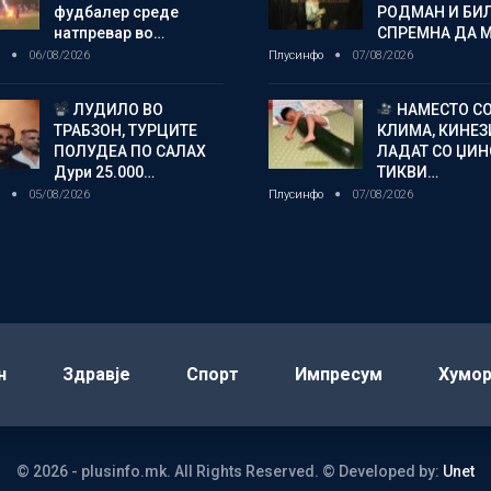
фудбалер среде
РОДМАН И БИ
натпревар во…
СПРЕМНА ДА 
о
06/08/2026
Плусинфо
07/08/2026
ЛУДИЛО ВО
НАМЕСТО С
ТРАБЗОН, ТУРЦИТЕ
КЛИМА, КИНЕЗ
ПОЛУДЕА ПО САЛАХ
ЛАДАТ СО ЏИ
Дури 25.000…
ТИКВИ…
о
05/08/2026
Плусинфо
07/08/2026
н
Здравје
Спорт
Импресум
Хумо
© 2026 - plusinfo.mk. All Rights Reserved.
© Developed by:
Unet