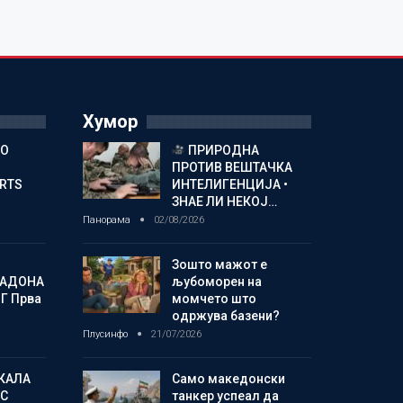
Хумор
ГО
ПРИРОДНА
ПРОТИВ ВЕШТАЧКА
ORTS
ИНТЕЛИГЕНЦИЈА •
ЗНАЕ ЛИ НЕКОЈ…
Панорама
02/08/2026
Зошто мажот е
МАДОНА
љубоморен на
Г Прва
момчето што
одржува базени?
Плусинфо
21/07/2026
КАЛА
Само македонски
С
танкер успеал да