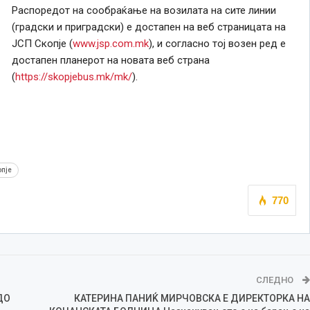
Распоредот на сообраќање на возилата на сите линии
(градски и приградски) е достапен на веб страницата на
ЈСП Скопје (
www.jsp.com.mk
), и согласно тој возен ред е
достапен планерот на новата веб страна
(
https://skopjebus.mk/mk/
).
пје
770
СЛЕДНО
ДО
КАТЕРИНА ПАНИЌ МИРЧОВСКА Е ДИРЕКТОРКА НА