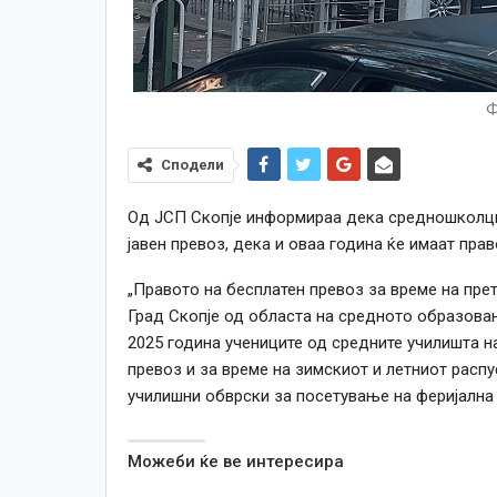
Ф
Сподели
Од ЈСП Скопје информираа дека средношколцит
јавен превоз, дека и оваа година ќе имаат прав
„Правото на бесплатен превоз за време на прет
Град Скопје од областа на средното образовани
2025 година учениците од средните училишта н
превоз и за време на зимскиот и летниот распу
училишни обврски за посетување на феријална п
Можеби ќе ве интересира