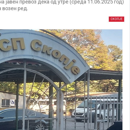
 јавен превоз дека од утре (среда 11.06.2025 год)
 возен ред.
СКОПЈЕ