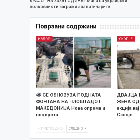
КРАЈОТ НА 2026 ГОДИНА? Мапа на украински
полковник ги загрижи аналитичарите
Поврзани содржини
ИЗБОР
СКОПЈЕ
СЕ ОБНОВУВА ПОДНАТА
ДВАЈЦА 
ФОНТАНА НА ПЛОШТАДОТ
ЖЕНА ОД
МАКЕДОНИЈА Нова опрема и
акција ка
поцврста…
Скопје
ПРЕТХОДНО
СЛЕДНО