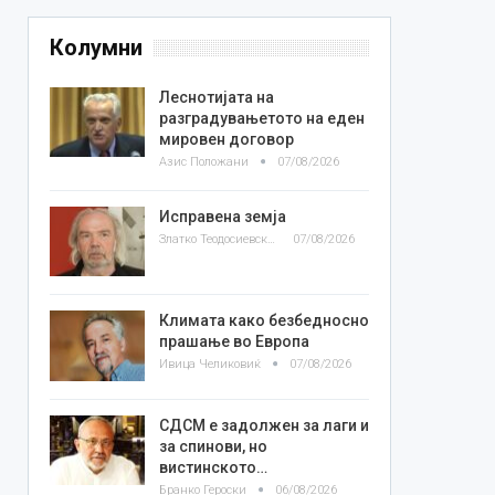
Колумни
Леснотијата на
разградувањетото на еден
мировен договор
Азис Положани
07/08/2026
Исправена земја
Златко Теодосиевски
07/08/2026
Климата како безбедносно
прашање во Европа
Ивица Челиковиќ
07/08/2026
СДСМ е задолжен за лаги и
за спинови, но
вистинското…
Бранко Героски
06/08/2026