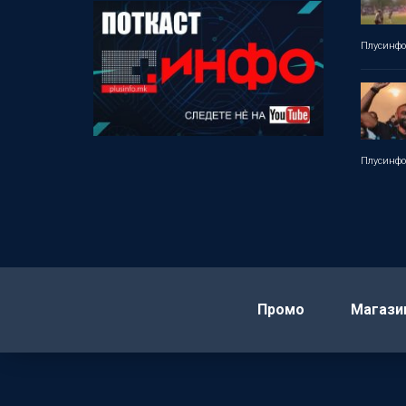
Плусинф
Плусинф
Промо
Магази