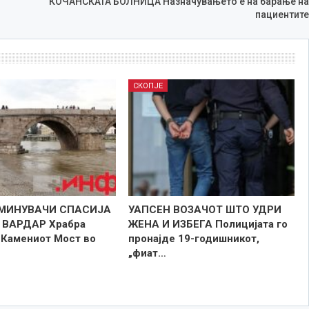
КОЧАНСКАТА БОЛНИЦА Назначувањето е на барање на
пациентите
СКОПЈЕ
МИНУВАЧИ СПАСИЈА
УАПСЕН ВОЗАЧОТ ШТО УДРИ
 ВАРДАР Храбра
ЖЕНА И ИЗБЕГА Полицијата го
ј Камениот Мост во
пронајде 19-годишникот,
„фиат…