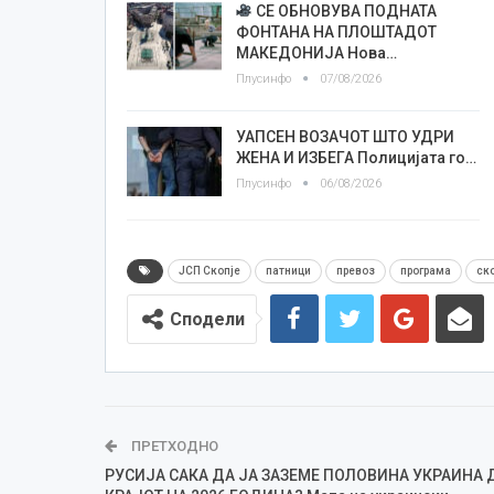
СЕ ОБНОВУВА ПОДНАТА
ФОНТАНА НА ПЛОШТАДОТ
МАКЕДОНИЈА Нова…
Плусинфо
07/08/2026
УАПСЕН ВОЗАЧОТ ШТО УДРИ
ЖЕНА И ИЗБЕГА Полицијата го…
Плусинфо
06/08/2026
ЈСП Скопје
патници
превоз
програма
ско
Сподели
ПРЕТХОДНО
РУСИЈА САКА ДА ЈА ЗАЗЕМЕ ПОЛОВИНА УКРАИНА 