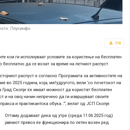
ото: Плусинфо
770
е кои ги исполнуваат условите за користење на бесплатен
о бесплатно да се возат за време на летниот распуст.
стојниот распуст е согласно Програмата за активностите на
е во 2025 година, која, меѓудругото, вели ‘со почетокот на
а Град Скопје ќе имаат можност да користат бесплатен
ст и на овој начин непречено да ги извршуваат своите
ракса и практикантска обука…’“, велат од ЈСП Скопје.
Оттаму додаваат дека од утре (среда 11.06.2025 год)
јавниот превоз ќе функционира по летен возен ред.