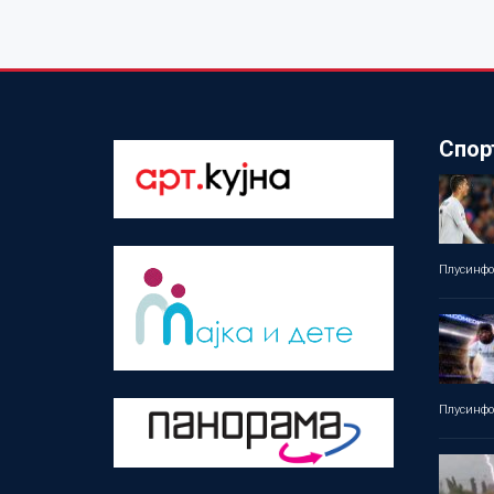
Спор
Плусинф
Плусинф