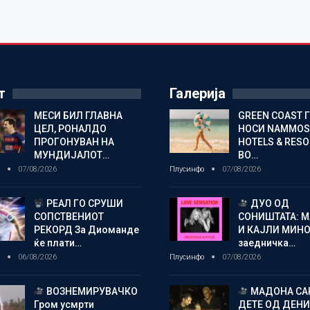
т
Галерија
МЕСИ БИЛ ГЛАВНА
GREEN COAST 
ЦЕЛ, РОНАЛДО
НОСИ NAMMOS
ПРОГОНУВАН НА
HOTELS & RES
МУНДИЈАЛОТ…
ВО…
о
07/08/2026
Плусинфо
07/08/2026
РЕАЛ ГО СРУШИ
ДУО ОД
СОПСТВЕНИОТ
СОНИШТАТА: 
РЕКОРД За Диоманде
И КАЈЛИ МИНО
ќе плати…
заедничка…
о
06/08/2026
Плусинфо
07/08/2026
ВОЗНЕМИРУВАЧКО
МАДОНА СА
Гром усмрти
ДЕТЕ ОД ДЕНИ