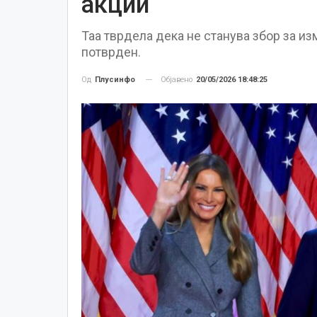
акции
Таа тврдела дека не станува збор за и
потврден.
Објавено
20/05/2026 18:48:25
Од
Плусинфо