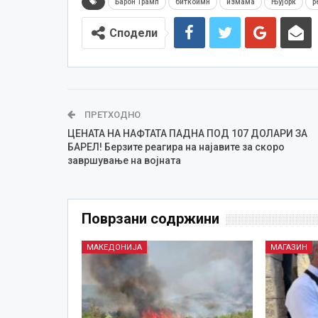
Барон Трамп
биткоимн
измама
Њујорк
р
Сподели
ПРЕТХОДНО
ЦЕНАТА НА НАФТАТА ПАДНА ПОД 107 ДОЛАРИ ЗА
БАРЕЛ! Берзите реагира на најавите за скоро
завршување на војната
Поврзани содржини
МАКЕДОНИЈА
МАГАЗИН