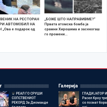
ВЕНИК НА РЕСТОРАН
„БОЖЕ ШТО НАПРАВИВМЕ?“
РИ АВТОМОБИЛ НА
Првата атомска бомба ја
 „Ова е подарок од
срамни Хирошима и засекогаш
го промени…
т
Галерија
РЕАЛ ГО СРУШИ
ГЛАДИЈАТОР И
СОПСТВЕНИОТ
Расел Кроу тр
РЕКОРД За Диоманде
со познат бора