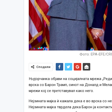
Фото: EPA-EFE/C
Сподели
Њујорчанка објави на социјалната мрежа „Реди
врска со Барон Трамп, синот на Доналд и Мелан
мрежи кој се претставувал како него.
Нејзината мајка ѝ кажала дека е во врска со не
Нејзината мајка тврдела дека Барон ја контакти