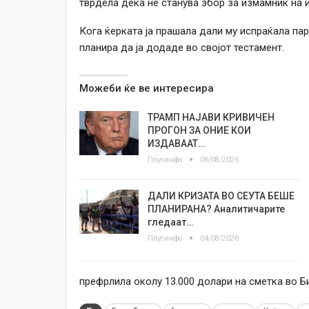
тврдела дека не станува збор за измамник на 
Кога ќерката ја прашала дали му испраќала па
планира да ја додаде во својот тестамент.
Можеби ќе ве интересира
ТРАМП НАЈАВИ КРИВИЧЕН
ПРОГОН ЗА ОНИЕ КОИ
ИЗДАВААТ…
Плусинфо
06/08/2026
ДАЛИ КРИЗАТА ВО СЕУТА БЕШЕ
ПЛАНИРАНА? Аналитичарите
гледаат…
Плусинфо
04/08/2026
префрлила околу 13.000 долари на сметка во Б