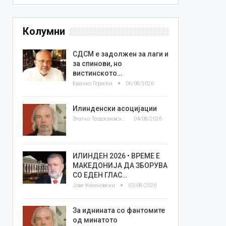
Колумни
СДСМ е задолжен за лаги и
за спинови, но
вистинското…
Бранко Героски
06/08/2026
Илинденски асоцијации
Златко Теодосиевски
04/08/2026
ИЛИНДЕН 2026 • ВРЕМЕ Е
МАКЕДОНИЈА ДА ЗБОРУВА
СО ЕДЕН ГЛАС…
Јове Кекеновски
03/08/2026
За иднината со фантомите
од минатото