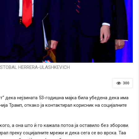
RISTOBAL HERRERA-ULASHKEVICH
300
т“ дека нејзината 53-годишна мајка била убедена дека има
ија Трамп, откако ја контактирал корисник на социјалните
кого, а она што ѝ го кажала потоа ја оставило без зборови.
рал преку социјалните мрежи и дека сега се во врска. Таа