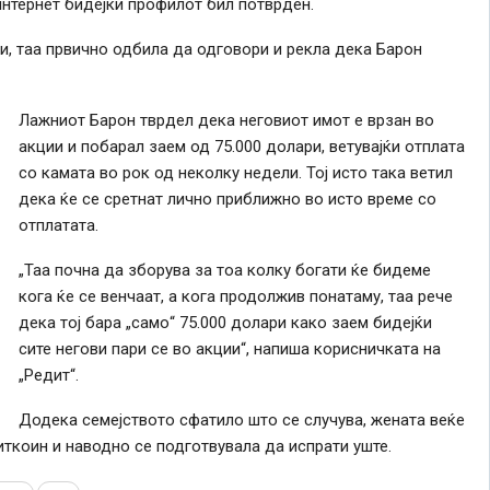
интернет бидејќи профилот бил потврден.
ри, таа првично одбила да одговори и рекла дека Барон
Лажниот Барон тврдел дека неговиот имот е врзан во
акции и побарал заем од 75.000 долари, ветувајќи отплата
со камата во рок од неколку недели. Тој исто така ветил
дека ќе се сретнат лично приближно во исто време со
отплатата.
„Таа почна да зборува за тоа колку богати ќе бидеме
кога ќе се венчаат, а кога продолжив понатаму, таа рече
дека тој бара „само“ 75.000 долари како заем бидејќи
сите негови пари се во акции“, напиша корисничката на
„Редит“.
Додека семејството сфатило што се случува, жената веќе
иткоин и наводно се подготвувала да испрати уште.