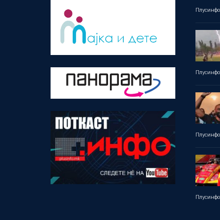
Плусинф
Плусинф
Плусинф
Плусинф