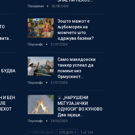
ЗНАЕ ЛИ НЕКОЈ…
Панорама
02/08/2026
Зошто мажот е
ТО
љубоморен на
А
момчето што
овата…
одржува базени?
Плусинфо
21/07/2026
Само македонски
танкер успеал да
 БУДВА
помине низ
…
Ормускиот…
Плусинфо
21/07/2026
 И БЕН
„НАРУШЕНИ
АЛЕ
МЕЃУЗАЈАЧКИ
ПЕХОТ
ОДНОСИ“ ВО КУНОВО
Два зајаци…
Плусинфо
24/05/2026
ПРЕТХОДНО
СЛЕДНО
1 of 169