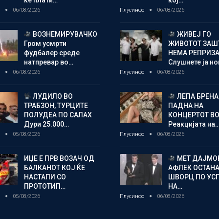
ќе плати…
кој…
о
06/08/2026
Плусинфо
06/08/2026
ВОЗНЕМИРУВАЧКО
ЖИВЕЈ ГО
Гром усмрти
ЖИВОТОТ ЗАШ
фудбалер среде
НЕМА РЕПРИЗ
натпревар во…
Слушнете ја н
о
06/08/2026
Плусинфо
06/08/2026
ЛУДИЛО ВО
ЛЕПА БРЕНА
ТРАБЗОН, ТУРЦИТЕ
ПАДНА НА
ПОЛУДЕА ПО САЛАХ
КОНЦЕРТОТ ВО
Дури 25.000…
Реакцијата на
о
05/08/2026
Плусинфо
06/08/2026
ИЏЕ Е ПРВ ВОЗАЧ ОД
МЕТ ДАЈМОН
БАЛКАНОТ КОЈ ЌЕ
АФЛЕК ОСТАН
НАСТАПИ СО
ШВОРЦ ПО УС
ПРОТОТИП…
НА…
о
05/08/2026
Плусинфо
06/08/2026