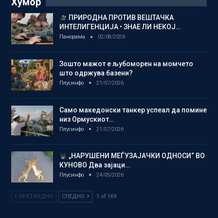
Хумор
ПРИРОДНА ПРОТИВ ВЕШТАЧКА
ИНТЕЛИГЕНЦИЈА • ЗНАЕ ЛИ НЕКОЈ…
Панорама
02/08/2026
Зошто мажот е љубоморен на момчето
што одржува базени?
Плусинфо
21/07/2026
Само македонски танкер успеал да помине
низ Ормускиот…
Плусинфо
21/07/2026
„НАРУШЕНИ МЕЃУЗАЈАЧКИ ОДНОСИ“ ВО
КУНОВО Два зајаци…
Плусинфо
24/05/2026
ПРЕТХОДНО
СЛЕДНО
1 of 169