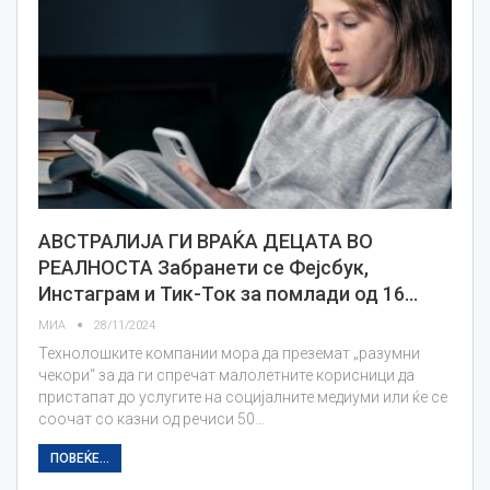
АВСТРАЛИЈА ГИ ВРАЌА ДЕЦАТА ВО
РЕАЛНОСТА Забранети се Фејсбук,
Инстаграм и Тик-Ток за помлади од 16…
МИА
28/11/2024
Технолошките компании мора да преземат „разумни
чекори“ за да ги спречат малолетните корисници да
пристапат до услугите на социјалните медиуми или ќе се
соочат со казни од речиси 50…
ПОВЕЌЕ...