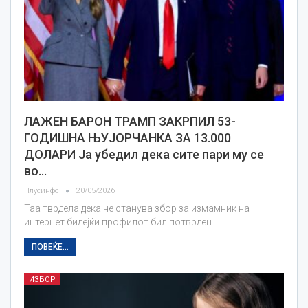
ЛАЖЕН БАРОН ТРАМП ЗАКРПИЛ 53-
ГОДИШНА ЊУЈОРЧАНКА ЗА 13.000
ДОЛАРИ Ја убедил дека сите пари му се
во…
Плусинфо
20/05/2026
Таа тврдела дека не станува збор за измамник на
интернет бидејќи профилот бил потврден.
ПОВЕЌЕ...
ИЗБОР