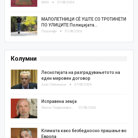
МИА
07/08/2026
МАЛОЛЕТНИЦИ СÈ УШТЕ СО ТРОТИНЕТИ
ПО УЛИЦИТЕ Полицијата…
Плусинфо
07/08/2026
Колумни
Леснотијата на разградувањетото на
еден мировен договор
Азис Положани
07/08/2026
Исправена земја
Златко Теодосиевски
07/08/2026
Климата како безбедносно прашање во
Европа