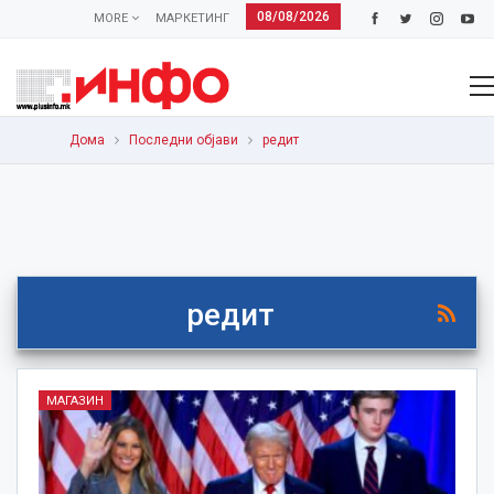
08/08/2026
MORE
МАРКЕТИНГ
Дома
Последни објави
редит
редит
МАГАЗИН