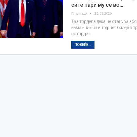
сите пари му се во…
Плусинфо
20/05/2026
Таа тврдела дека не станува збо
измамник на интернет бидејќи 
потврден.
ПОВЕЌЕ...