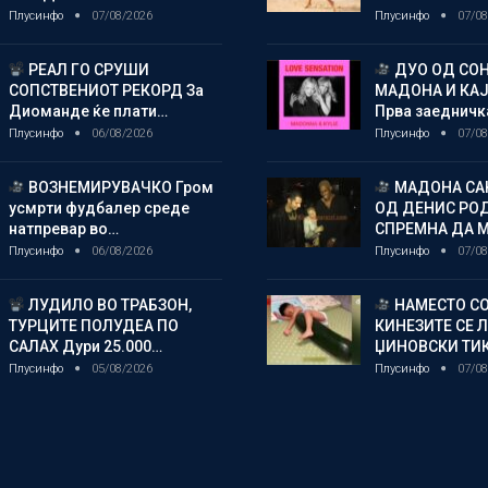
Плусинфо
07/08/2026
Плусинфо
07/08
РЕАЛ ГО СРУШИ
ДУО ОД СОН
СОПСТВЕНИОТ РЕКОРД За
МАДОНА И КА
Диоманде ќе плати…
Прва заедничк
Плусинфо
06/08/2026
Плусинфо
07/08
ВОЗНЕМИРУВАЧКО Гром
МАДОНА СА
усмрти фудбалер среде
ОД ДЕНИС РО
натпревар во…
СПРЕМНА ДА 
Плусинфо
06/08/2026
Плусинфо
07/08
ЛУДИЛО ВО ТРАБЗОН,
НАМЕСТО СО
ТУРЦИТЕ ПОЛУДЕА ПО
КИНЕЗИТЕ СЕ 
САЛАХ Дури 25.000…
ЏИНОВСКИ ТИ
Плусинфо
05/08/2026
Плусинфо
07/08