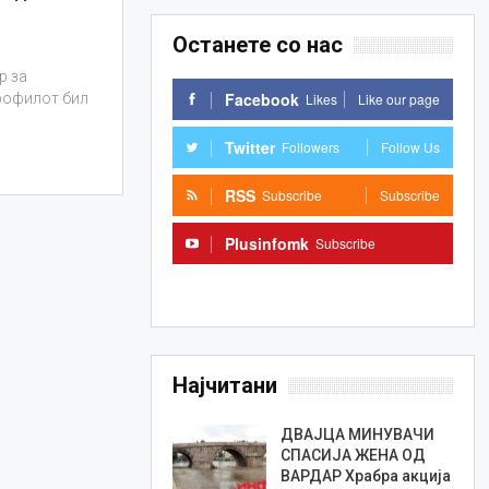
Останете со нас
р за
Facebook
Likes
Like our page
профилот бил
Twitter
Followers
Follow Us
RSS
Subscribe
Subscribe
Plusinfomk
Subscribe
Subscribe
Најчитани
ДВАЈЦА МИНУВАЧИ
СПАСИЈА ЖЕНА ОД
ВАРДАР Храбра акција