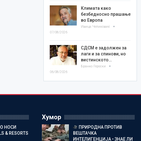
Климата како
безбедносно прашање
во Европа
Ивица Челиковиќ
07/08/2026
СДСМ е задолжен за
лаги и за спинови, но
вистинското…
Бранко Героски
06/08/2026
Хумор
ГО НОСИ
ПРИРОДНА ПРОТИВ
S & RESORTS
ВЕШТАЧКА
ИНТЕЛИГЕНЦИЈА • ЗНАЕ ЛИ