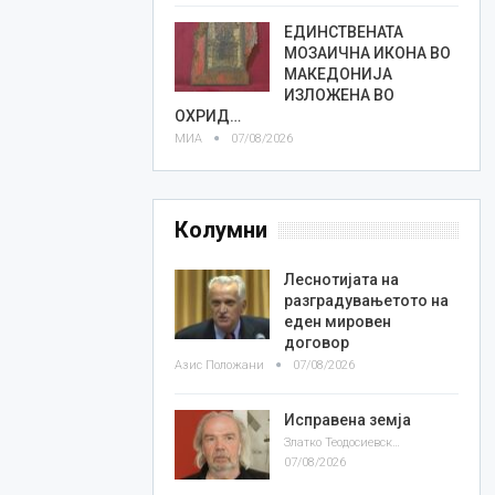
ЕДИНСТВЕНАТА
МОЗАИЧНА ИКОНА ВО
МАКЕДОНИЈА
ИЗЛОЖЕНА ВО
ОХРИД…
МИА
07/08/2026
Колумни
Леснотијата на
разградувањетото на
еден мировен
договор
Азис Положани
07/08/2026
Исправена земја
Златко Теодосиевски
07/08/2026