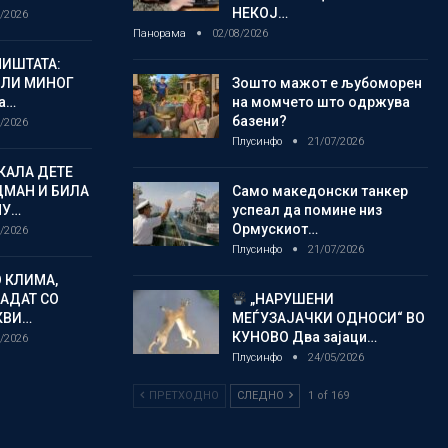
НЕКОЈ…
/2026
Панорама
02/08/2026
ИШТАТА:
ЈЛИ МИНОГ
Зошто мажот е љубоморен
а…
на момчето што одржува
базени?
/2026
Плусинфо
21/07/2026
КАЛА ДЕТЕ
ДМАН И БИЛА
Само македонски танкер
МУ…
успеал да помине низ
Ормускиот…
/2026
Плусинфо
21/07/2026
 КЛИМА,
ЛАДАТ СО
„НАРУШЕНИ
КВИ…
МЕЃУЗАЈАЧКИ ОДНОСИ“ ВО
КУНОВО Два зајаци…
/2026
Плусинфо
24/05/2026
ПРЕТХОДНО
СЛЕДНО
1 of 169