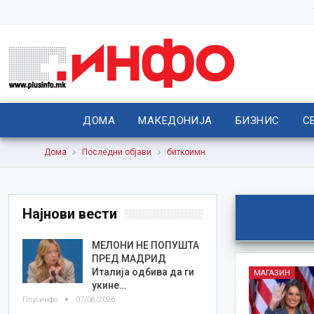
ДОМА
МАКЕДОНИЈА
БИЗНИС
С
Дома
Последни објави
биткоимн
Најнови вести
МЕЛОНИ НЕ ПОПУШТА
ПРЕД МАДРИД
Италија одбива да ги
МАГАЗИН
укине…
Плусинфо
07/08/2026