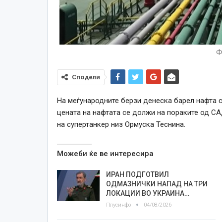
Ф
Сподели
На меѓународните берзи денеска барел нафта с
цената на нафтата се должи на пораките од С
на супертанкер низ Ормуска Теснина.
Можеби ќе ве интересира
ИРАН ПОДГОТВИЛ
ОДМАЗНИЧКИ НАПАД НА ТРИ
ЛОКАЦИИ ВО УКРАИНА…
Плусинфо
04/08/2026