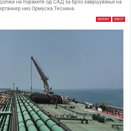
 должи на пораките од САД за брзо завршување на
ертанкер низ Ормуска Теснина.
БИЗНИС
ИЗБОР