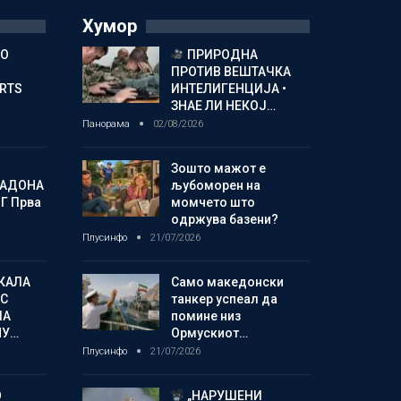
Хумор
ГО
ПРИРОДНА
ПРОТИВ ВЕШТАЧКА
ORTS
ИНТЕЛИГЕНЦИЈА •
ЗНАЕ ЛИ НЕКОЈ…
Панорама
02/08/2026
Зошто мажот е
МАДОНА
љубоморен на
Г Прва
момчето што
одржува базени?
Плусинфо
21/07/2026
КАЛА
Само македонски
С
танкер успеал да
ЛА
помине низ
МУ…
Ормускиот…
Плусинфо
21/07/2026
О
„НАРУШЕНИ