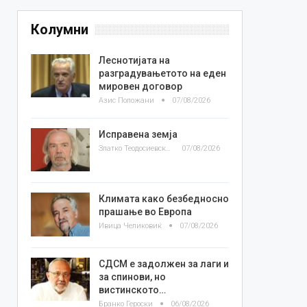
Колумни
Леснотијата на
разградувањетото на еден
мировен договор
Азис Положани
07/08/2026
Исправена земја
Златко Теодосиевски
07/08/2026
Климата како безбедносно
прашање во Европа
Ивица Челиковиќ
07/08/2026
СДСМ е задолжен за лаги и
за спинови, но
вистинското…
Бранко Героски
06/08/2026