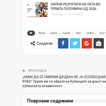
СИЛНИ РЕЗУЛТАТИ НА ОКТА ВО
ПРВАТА ПОЛОВИНА ОД 2026…
Плусинфо
31/07/2026
берзи
војна
изјави
иран
нафта
сад. 
Сподели
ПРЕТХОДНО
„НЕМА ДА СЕ СМИРАМ ДОДЕКА НЕ ЈА ОСЛОБОДАМ
КУБА“ Трамп им се обрати на Кубанците за денот н
кубанската независност
Поврзани содржини