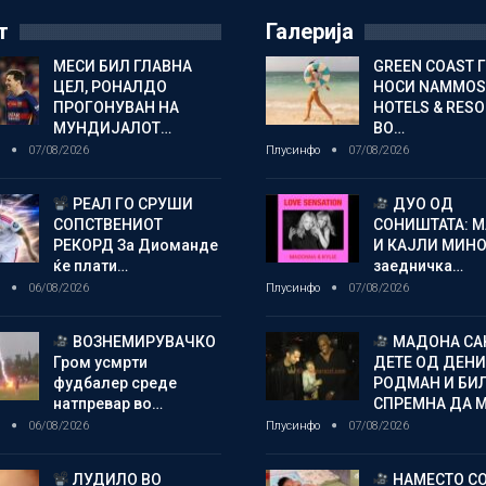
т
Галерија
МЕСИ БИЛ ГЛАВНА
GREEN COAST 
ЦЕЛ, РОНАЛДО
НОСИ NAMMOS
ПРОГОНУВАН НА
HOTELS & RES
МУНДИЈАЛОТ…
ВО…
о
07/08/2026
Плусинфо
07/08/2026
РЕАЛ ГО СРУШИ
ДУО ОД
СОПСТВЕНИОТ
СОНИШТАТА: 
РЕКОРД За Диоманде
И КАЈЛИ МИНО
ќе плати…
заедничка…
о
06/08/2026
Плусинфо
07/08/2026
ВОЗНЕМИРУВАЧКО
МАДОНА СА
Гром усмрти
ДЕТЕ ОД ДЕНИ
фудбалер среде
РОДМАН И БИ
натпревар во…
СПРЕМНА ДА 
о
06/08/2026
Плусинфо
07/08/2026
ЛУДИЛО ВО
НАМЕСТО С