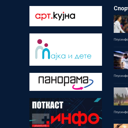
Спор
Плусинф
Плусинф
Плусинф