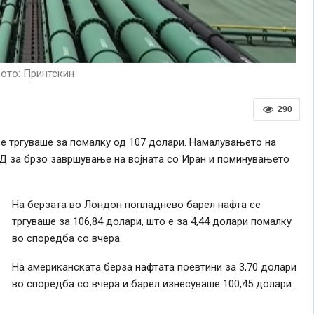
ото: Принтскин
290
е тргуваше за помалку од 107 долари. Намалувањето на
АД за брзо завршување на војната со Иран и поминувањето
На берзата во Лондон попладнево барел нафта се
тргуваше за 106,84 долари, што е за 4,44 долари помалку
во споредба со вчера.
На американската берза нафтата поевтини за 3,70 долари
во споредба со вчера и барел изнесуваше 100,45 долари.