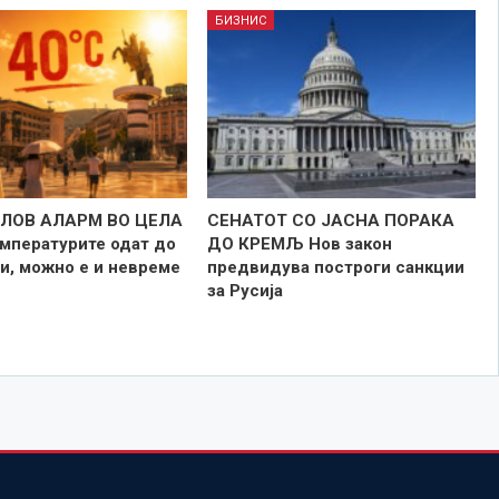
БИЗНИС
ЛОВ АЛАРМ ВО ЦЕЛА
СЕНАТОТ СО ЈАСНА ПОРАКА
мпературите одат до
ДО КРЕМЉ Нов закон
и, можно е и невреме
предвидува построги санкции
за Русија