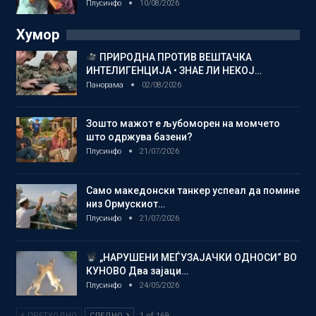
Плусинфо
10/08/2026
Хумор
ПРИРОДНА ПРОТИВ ВЕШТАЧКА
ИНТЕЛИГЕНЦИЈА • ЗНАЕ ЛИ НЕКОЈ…
Панорама
02/08/2026
Зошто мажот е љубоморен на момчето
што одржува базени?
Плусинфо
21/07/2026
Само македонски танкер успеал да помине
низ Ормускиот…
Плусинфо
21/07/2026
„НАРУШЕНИ МЕЃУЗАЈАЧКИ ОДНОСИ“ ВО
КУНОВО Два зајаци…
Плусинфо
24/05/2026
ПРЕТХОДНО
СЛЕДНО
1 of 169