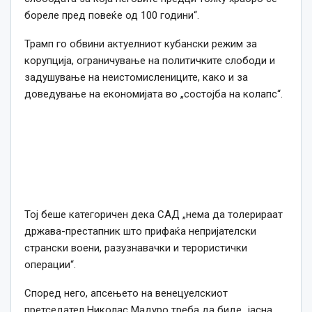
бореле пред повеќе од 100 години“.
Трамп го обвини актуелниот кубански режим за
корупција, ограничување на политичките слободи и
задушување на неистомислениците, како и за
доведување на економијата во „состојба на колапс“.
Тој беше категоричен дека САД „нема да толерираат
држава-престапник што прифаќа непријателски
странски воени, разузнавачки и терористички
операции“.
Според него, апсењето на венецуелскиот
претседател Николас Мадуро треба да биде „јасна