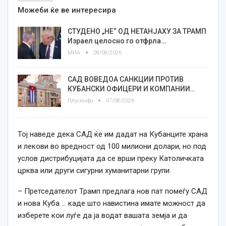
Можеби ќе ве интересира
СТУДЕНО „НЕ“ ОД НЕТАНЈАХУ ЗА ТРАМП
Израел целосно го отфрла…
МИА
09/08/2026
САД ВОВЕДОА САНКЦИИ ПРОТИВ
КУБАНСКИ ОФИЦЕРИ И КОМПАНИИ…
Плусинфо
07/08/2026
Тој наведе дека САД ќе им дадат на Кубанците храна
и лекови во вредност од 100 милиони долари, но под
услов дистрибуцијата да се врши преку Католичката
црква или други сигурни хуманитарни групи.
– Претседателот Трамп предлага нов пат помеѓу САД
и нова Куба … каде што навистина имате можност да
изберете ко
и луѓе
да
ја вод
ат
вашата земја и да