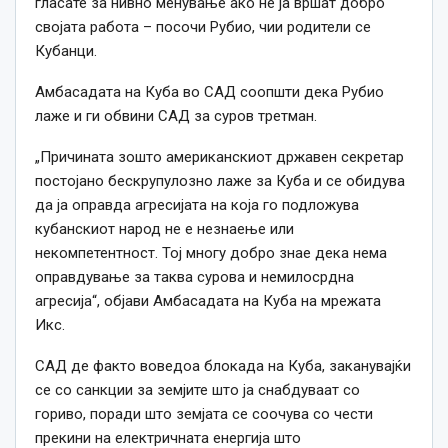
гласате за н
ивно
менување ако не ја врш
ат
добро
својата работа – посочи Рубио, чии родители се
Кубанци.
Амбасадата на Куба во САД соопшти дека Рубио
лаже и ги обвини САД за суров третман.
„Причината зошто американскиот државен секретар
постојано бескрупулозно лаже за Куба и се обидува
да ја оправда агресијата на која го подложува
кубанскиот народ не е незнаење или
некомпетентност. Тој многу добро знае дека нема
оправдување за таква сурова и немилосрдна
агресија
“
, објави Амбасадата на Куба на
мрежата
Икс.
САД де факто воведоа блокада на Куба, заканувајќи
се со санкции за земјите што ја снабдуваат со
гориво, поради што земјата се соочува со чести
прекини на електричната енергија што