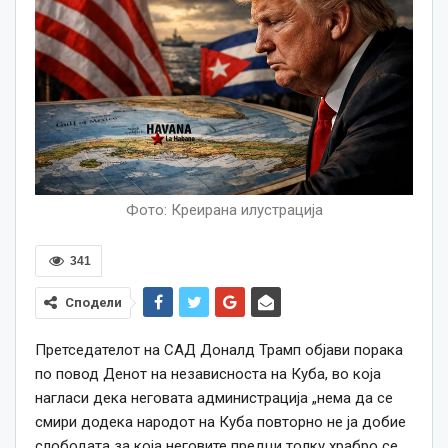
Фото: Креирана илустрација
341
Сподели
Претседателот на
САД
Доналд Трамп објави порака
по повод Денот на независноста на Куба,
во која
на
гласи дека неговата администрација „нема да се
смири додека народот на Куба повторно не ја добие
слободата за која неговите предци толку храбро се