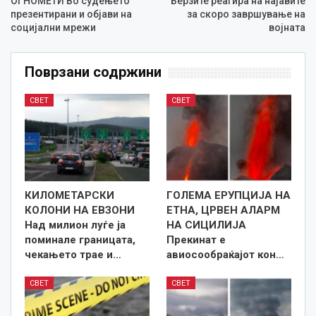
ОГНОМЕТИ Во судењето
Берзите реагира на најавите
презентирани и објави на
за скоро завршување на
социјални мрежи
војната
Поврзани содржини
СВЕТ
СВЕТ
КИЛОМЕТАРСКИ
ГОЛЕМА ЕРУПЦИЈА НА
КОЛОНИ НА ЕВЗОНИ
ЕТНА, ЦРВЕН АЛАРМ
Над милион луѓе ја
НА СИЦИЛИЈА
поминале границата,
Прекинат е
чекањето трае и…
авиосообраќајот кон…
СВЕТ
СВЕТ