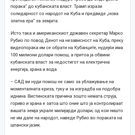
порака“ до кубанската власт. Трамп изрази
солидарност со народот на Куба и предвиде „нова
златна ера“ за земјата.
Исто така и а
мериканскиот државен секретар Марко
Рубио по повод Денот на независност на Куба, преку
видеопорака им се обрати на Кубанците, нудејќи има
100 милиони долари помош, а
при
т
оа
ја обвини
кубанската власт за недостигот на електрична
енергија, храна и вода.
– САД ви нуди помош не само за ублажување на
моменталната криза, туку и за изградба на подобра
иднина. Вистинската причина зошто немата струја,
гориво и храна е затоа што оние што ја контролираат
вашата земја украле милијарди долари, од кои ништо
не им дале на народот, наведе Рубио во пораката на
шпански јазик.