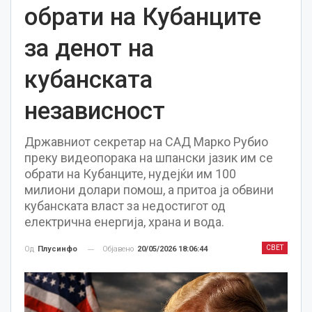
обрати на Кубанците
за денот на
кубанската
независност
Државниот секретар на САД Марко Рубио
преку видеопорака на шпански јазик им се
обрати на Кубанците, нудејќи им 100
милиони долари помош, а притоа ја обвини
кубанската власт за недостигот од
електрична енергија, храна и вода.
СВЕТ
Објавено
20/05/2026 18:06:44
Од
Плусинфо