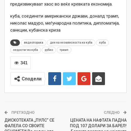
предизвикуваат хаос во веќе кревката економија.
куба, соединети американски држави, доналд трамп,
николас мадуро, меѓународна политика, дипломатија,
санкции, кубанска криза
видеопорака
ден на независноста на куба
куба
недостиг во куба
рубио
трамп
341
Сподели
ПРЕТХОДНО
СЛЕДНО
ДИСКОТЕКАТА „ПУЛС“ СЕ
ЦЕНАТА НА НАФТАТА ПАДНА
ФАЛЕЛА СО СВОИТЕ
ПОД 107 ДОЛАРИ ЗА БАРЕЛ!