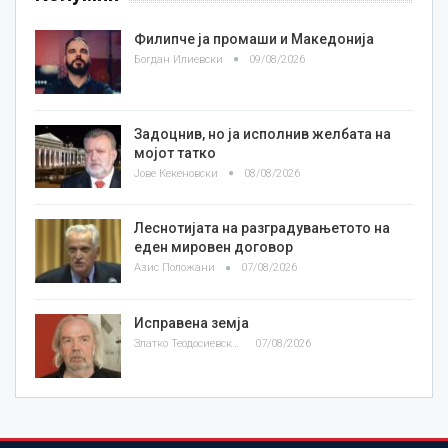
Филипче ја промаши и Македонија
Богдан Илиевски
09/08/2026
Задоцнив, но ја исполнив желбата на
мојот татко
Јове Кекеновски
08/08/2026
Леснотијата на разградувањетото на
еден мировен договор
Азис Положани
07/08/2026
Исправена земја
Златко Теодосиевски
07/08/2026