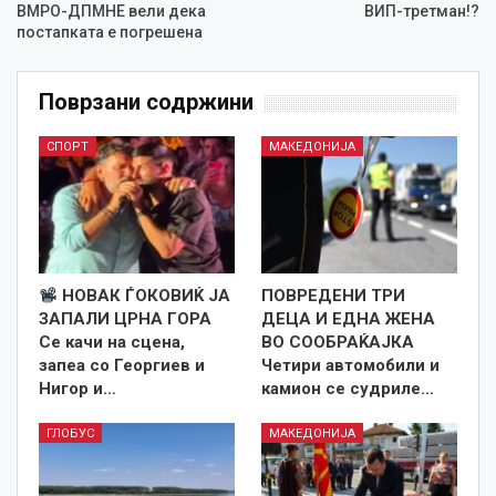
ВМРО-ДПМНЕ вели дека
ВИП-третман!?
постапката е погрешена
Поврзани содржини
СПОРТ
МАКЕДОНИЈА
НОВАК ЃОКОВИЌ ЈА
ПОВРЕДЕНИ ТРИ
ЗАПАЛИ ЦРНА ГОРА
ДЕЦА И ЕДНА ЖЕНА
Се качи на сцена,
ВО СООБРАЌАЈКА
запеа со Георгиев и
Четири автомобили и
Нигор и…
камион се судриле…
ГЛОБУС
МАКЕДОНИЈА