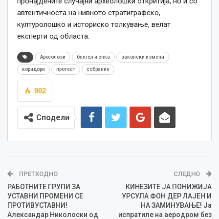
пронајдените случајни археолошки откритија, но и со
автентичноста на нивното стратиграфско,
културолошко и историско толкување,
велат
експерти од областа
.
Археолози
бехтел и енка
законски измени
коридори
протест
собрание
902
Сподели
ПРЕТХОДНО
СЛЕДНО
РАБОТНИТЕ ГРУПИ ЗА
КИНЕЗИТЕ ЈА ПОНИЖИЈА
УСТАВНИ ПРОМЕНИ СЕ
УРСУЛА ФОН ДЕР ЛАЈЕН И
ПРОТИВУСТАВНИ!
НА ЗАМИНУВАЊЕ! Ја
Александар Николоски од
испратиле на аеродром без