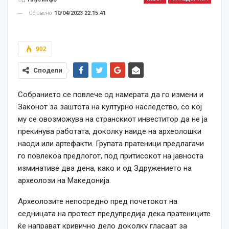
Објавено
10/04/2023 22:15:41
902
Сподели
Собранието се повлече од
намерата
да го
из
мени и
Законот за
заштота на
културно наследство,
со кој
му се овозможува на странскиот инвеститор да не ја
прекинува работата, доколку наиде на археолошки
наоди или артефакти.
Групата пратеници предлагачи
го повлекоа предлогот, по
д
притисокот на јавноста
изминативе два дена,
како
и од Здружението на
археолози на Македонија.
Археолозите непосредно пред почетокот на
седницата
на
протест предупредија дека пратениците
ќе направат кривично дело доколку гласаат за