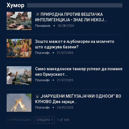
Хумор
ПРИРОДНА ПРОТИВ ВЕШТАЧКА
ИНТЕЛИГЕНЦИЈА • ЗНАЕ ЛИ НЕКОЈ…
Панорама
02/08/2026
Зошто мажот е љубоморен на момчето
што одржува базени?
Плусинфо
21/07/2026
Само македонски танкер успеал да помине
низ Ормускиот…
Плусинфо
21/07/2026
„НАРУШЕНИ МЕЃУЗАЈАЧКИ ОДНОСИ“ ВО
КУНОВО Два зајаци…
Плусинфо
24/05/2026
ПРЕТХОДНО
СЛЕДНО
1 of 169