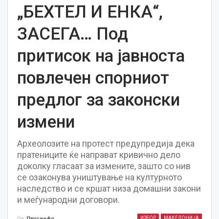
„БЕХТЕЛ И ЕНКА“,
ЗАСЕГА… Под
притисок на јавноста
повлечен спорниот
предлог за законски
измени
Археолозите на протест предупредија дека
пратениците ќе направат кривично дело
доколку гласаат за измените, зашто со нив
се озаконува уништување на културното
наследство и се кршат низа домашни закони
и меѓународни договори.
ИЗБОР
МАКЕДОНИЈА
Од
Плусинфо