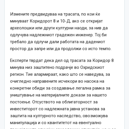
Измените предвидуваа на трасата, по кои ќе
минуваат Коридорот 8 и 10-Д, ако се откријат
археолошки или други културни наоди, за нив да
одлучува надлежниот градежен инженер. Тој би
требало да одлучи дали работата на дадениот
простор да запре или да продолжи со исто темпо.
Експерти тврдат дека дел од трасата за Коридор 8
минува низ заштитено подрачје во Охридскиот
регион.
Т
ие алармираат, како што се наведува, за
очигледно направените исчекори во насока на
конкретни обиди за создавање легална рамка за
уништување нa материјалните докази за нашето
постоење.
О
тсуството на облигаторност
за
инвеститорот
со надлежната јавна установа за
заштита на културното наследство, овозможува
манипулација и со квантитетот на евентуално