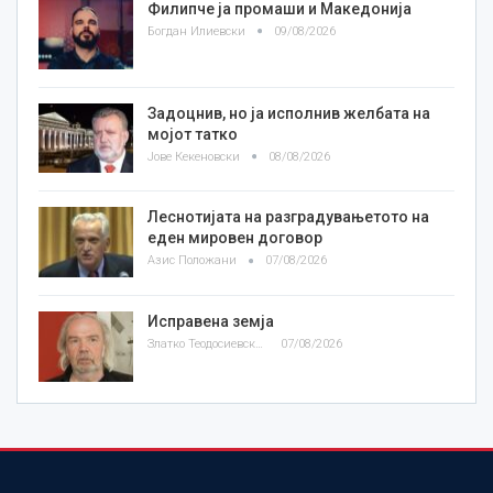
Филипче ја промаши и Македонија
Богдан Илиевски
09/08/2026
Задоцнив, но ја исполнив желбата на
мојот татко
Јове Кекеновски
08/08/2026
Леснотијата на разградувањетото на
еден мировен договор
Азис Положани
07/08/2026
Исправена земја
Златко Теодосиевски
07/08/2026