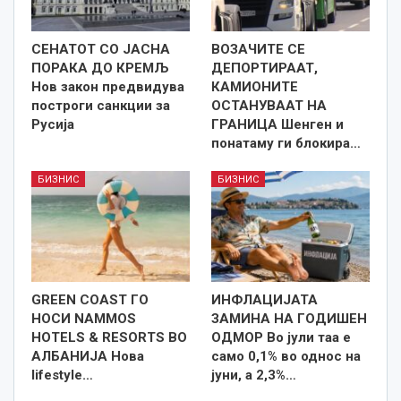
СЕНАТОТ СО ЈАСНА
ВОЗАЧИТЕ СЕ
ПОРАКА ДО КРЕМЉ
ДЕПОРТИРААТ,
Нов закон предвидува
КАМИОНИТЕ
построги санкции за
ОСТАНУВААТ НА
Русија
ГРАНИЦА Шенген и
понатаму ги блокира…
БИЗНИС
БИЗНИС
GREEN COAST ГО
ИНФЛАЦИЈАТА
НОСИ NAMMOS
ЗАМИНА НА ГОДИШЕН
HOTELS & RESORTS ВО
ОДМОР Во јули таа е
АЛБАНИЈА Нова
само 0,1% во однос на
lifestyle…
јуни, а 2,3%…