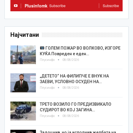
Plusinfomk
Subscribe
Subscribe
Најчитани
ГОЛЕМ ПОЖАР ВО ВОЛКОВО, ИЗГОРЕ
КУЌА Повреден е еден…
Плусинфо
08/08/2026
„ДЕТЕТО“ НА ФИЛИПЧЕ Е ВНУК НА
ЗАЕВИ, УСЛОВНО ОСУДЕН НА…
Плусинфо
08/08/2026
ТРЕТО ВОЗИЛО ГО ПРЕДИЗВИКАЛО
СУДИРОТ ВО КОЈ ЗАГИНА…
Плусинфо
08/08/2026
Задоцнив, но ја исполнив желбата на