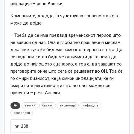
инфлација – рече Азески.
Компаниите, додаде, ја чувствуваат опасноста која
може да дојде.
– Треба да се има предвид временскиот период што
не зависи од нас. Ова е глобално прашање и мислам
дека ние тука ќе бидеме само колатерална штета. Да
се надеваме и да бидеме оптимисти дека нема да
дојде до најлошото сценарио, а тоа е, да завршат со
преговорите оние што сега се решаваат во ОН. Тоа ќе
го смири бизнисот, ќе ја смири инфлацијата, ќе ги
смири сите негативности што во овој момент се
присутни – рече Азески.
азески
бизнис
економија
инфлација
последици
238