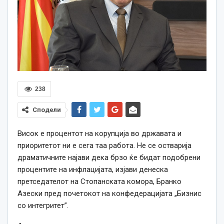
238
Сподели
Висок е процентот на корупција во државата и
приоритетот ни е сега таа работа. Не се остварија
драматичните најави дека брзо ќе бидат подобрени
процентите на инфлацијата, изјави денеска
претседателот на Стопанската комора, Бранко
Азески пред почетокот на конфедерацијата „Бизнис
со интегритет”.