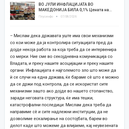
ВО ЈУЛИ ИНФЛАЦИЈАТА ВО
МАКЕДОНИЈА БИЛА 0,1% Цената на…
Плусинфо
07/08/2026
– Мислам дека државата уште има свои механизми
со кои може да ја контролира ситуацијата пред да
дојде некоја работа за која треба да се интервенира
со мерки. Ние сме во секојдневна комуникација со
Владата, и преку нашите асоцијации и преку нашите
органи. Инфлацијата е најголемото зло што може да
ѝ се случи на една држава, ќе бараме сè што е можно
да се држи под контрола, да се искористат сите
механизми зашто ако дојде во нашето стопанство,
заради неговата структура, ќе има тешки,
катастрофални последици. Мислам дека треба да
направиме сè и сите надлежни институции, да не
дозволиме ескалирање на состојбата, барем во
делот каде што можеме да влијаеме, кај неувезената