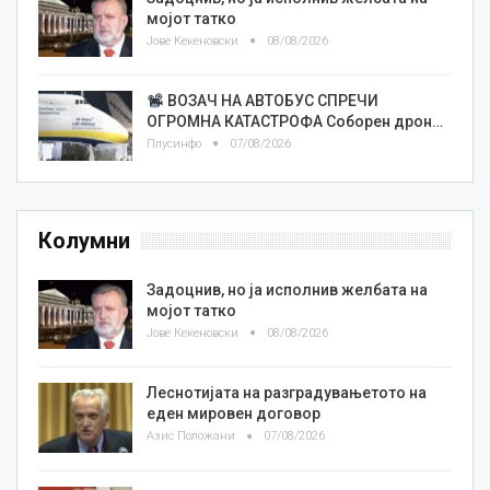
мојот татко
Јове Кекеновски
08/08/2026
ВОЗАЧ НА АВТОБУС СПРЕЧИ
ОГРОМНА КАТАСТРОФА Соборен дрон…
Плусинфо
07/08/2026
Колумни
Задоцнив, но ја исполнив желбата на
мојот татко
Јове Кекеновски
08/08/2026
Леснотијата на разградувањетото на
еден мировен договор
Азис Положани
07/08/2026