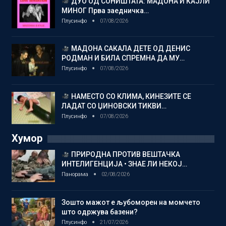
ДУО ОД СОНИШТАТА: МАДОНА И КАЈЛИ
МИНОГ Прва заедничка…
Плусинфо
07/08/2026
МАДОНА САКАЛА ДЕТЕ ОД ДЕНИС
РОДМАН И БИЛА СПРЕМНА ДА МУ…
Плусинфо
07/08/2026
НАМЕСТО СО КЛИМА, КИНЕЗИТЕ СЕ
ЛАДАТ СО ЏИНОВСКИ ТИКВИ…
Плусинфо
07/08/2026
Хумор
ПРИРОДНА ПРОТИВ ВЕШТАЧКА
ИНТЕЛИГЕНЦИЈА • ЗНАЕ ЛИ НЕКОЈ…
Панорама
02/08/2026
Зошто мажот е љубоморен на момчето
што одржува базени?
Плусинфо
21/07/2026