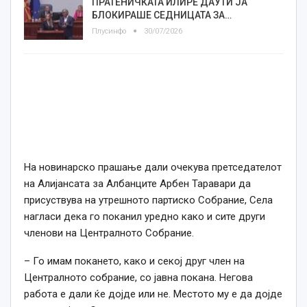
ПРАТЕНИЧКАТА ИЛИРЕ ДАУТИ ЈА
БЛОКИРАШЕ СЕДНИЦАТА ЗА…
Плусинфо
30/07/2026
На новинарско прашање дали очекува претседателот
на Алијансата за Албанците Арбен Таравари да
присуствува на утрешното партиско Собрание, Села
нагласи
дека го поканил уредно како и сите други
членови на Централното Собрание.
– Го имам покането, како и секој друг член на
Централното
с
обрание, со јавна покана. Негова
работа е дали ќе дојде или не. Местот
о
му е да дојде