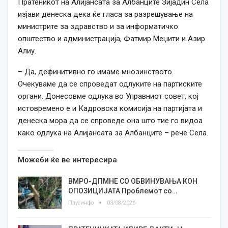
Пратеникот на Алијансата за Албанците Зијадин Села
изјави денеска
дека ќе гласа за разрешување на
министрите за здравство и за информатичко
општество и администрација,
Ф
атмир Меџити и Азир
Алиу.
– Да, дефинитивно го имаме мнозинството.
Очекуваме да се спроведат одлуките на партиските
органи. Донесовме одлука во Управниот совет, кој
истовремено е и Кадровска
к
омисија на партијата и
денеска мора да се спроведе она што тие го видоа
како одлука на Алијансата за Албанците – рече Села.
Можеби ќе ве интересира
ВМРО-ДПМНЕ СО ОБВИНУВАЊА КОН
ОПОЗИЦИЈАТА Проблемот со…
Плусинфо
03/08/2026