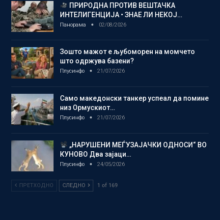
ПРИРОДНА ПРОТИВ ВЕШТАЧКА
ИНТЕЛИГЕНЦИЈА • ЗНАЕ ЛИ НЕКОЈ…
Панорама
02/08/2026
Зошто мажот е љубоморен на момчето
што одржува базени?
Плусинфо
21/07/2026
Само македонски танкер успеал да помине
низ Ормускиот…
Плусинфо
21/07/2026
„НАРУШЕНИ МЕЃУЗАЈАЧКИ ОДНОСИ“ ВО
КУНОВО Два зајаци…
Плусинфо
24/05/2026
ПРЕТХОДНО
СЛЕДНО
1 of 169