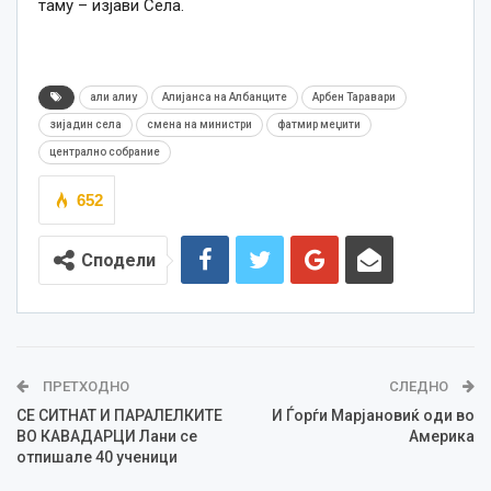
таму
–
изјави Села.
али алиу
Алијанса на Албанците
Арбен Таравари
зијадин села
смена на министри
фатмир меџити
централно собрание
652
Сподели
ПРЕТХОДНО
СЛЕДНО
СЕ СИТНАТ И ПАРАЛЕЛКИТЕ
И Ѓорѓи Марјановиќ оди во
ВО КАВАДАРЦИ Лани се
Америка
отпишале 40 ученици