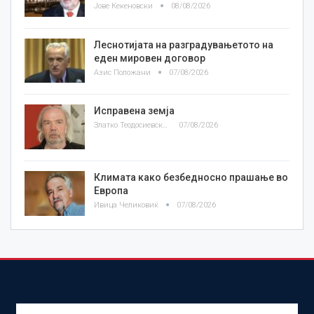
Јове Кекеновски
08/08/2026
Леснотијата на разградувањетото на
еден мировен договор
Азис Положани
07/08/2026
Исправена земја
Златко Теодосиевски
07/08/2026
Климата како безбедносно прашање во
Европа
Ивица Челиковиќ
07/08/2026