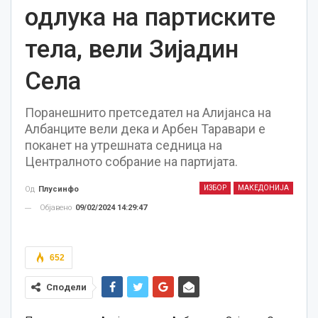
одлука на партиските
тела, вели Зијадин
Села
Поранешнито претседател на Алијанса на
Албанците вели дека и Арбен Таравари е
поканет на утрешната седница на
Централното собрание на партијата.
ИЗБОР
МАКЕДОНИЈА
Од
Плусинфо
Објавено
09/02/2024 14:29:47
652
Сподели