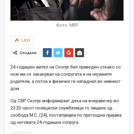
Фото: МВР
1,013
Сподели
24-годишен жител на Скопје бил приведен откако со
нож им се заканувал на сопругата и на нејзините
родители, а потоа и физички ги нападнал во нивниот
дом.
Од
СВР Скопје
информираат дека на вчеравечер во
23:20 часот полициски службеници го лишиле од
слобода М.С. (24), постапувајќи по претходна пријава
од неговата 24-годишна сопруга.