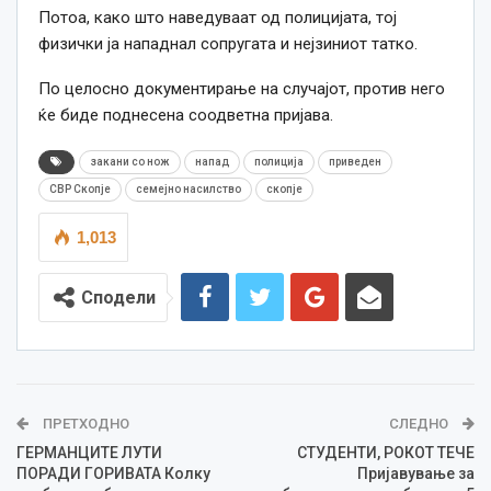
Потоа, како што наведуваат од полицијата, тој
физички ја нападнал сопругата и нејзиниот татко.
По целосно документирање на случајот, против него
ќе биде поднесена соодветна пријава.
закани со нож
напад
полиција
приведен
СВР Скопје
семејно насилство
скопје
1,013
Сподели
ПРЕТХОДНО
СЛЕДНО
ГЕРМАНЦИТЕ ЛУТИ
СТУДЕНТИ, РОКОТ ТЕЧЕ
ПОРАДИ ГОРИВАТА Колку
Пријавување за