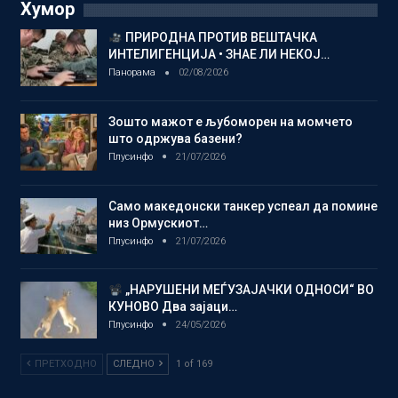
Хумор
ПРИРОДНА ПРОТИВ ВЕШТАЧКА
ИНТЕЛИГЕНЦИЈА • ЗНАЕ ЛИ НЕКОЈ…
Панорама
02/08/2026
Зошто мажот е љубоморен на момчето
што одржува базени?
Плусинфо
21/07/2026
Само македонски танкер успеал да помине
низ Ормускиот…
Плусинфо
21/07/2026
„НАРУШЕНИ МЕЃУЗАЈАЧКИ ОДНОСИ“ ВО
КУНОВО Два зајаци…
Плусинфо
24/05/2026
ПРЕТХОДНО
СЛЕДНО
1 of 169