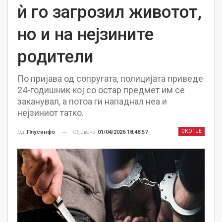
ѝ го загрозил животот,
но и на нејзините
родители
По пријава од сопругата, полицијата приведе
24-годишник кој со остар предмет им се
заканувал, а потоа ги нападнал неа и
нејзиниот татко.
СКОПЈЕ
Објавено
01/04/2026 18:48:57
Од
Плусинфо