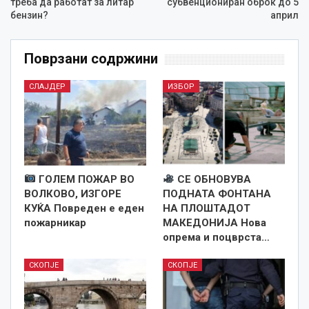
треба да работат за литар
субвенциониран оброк до 5
бензин?
април
Поврзани содржини
СЛАЈДЕР
ИЗБОР
ГОЛЕМ ПОЖАР ВО
СЕ ОБНОВУВА
ВОЛКОВО, ИЗГОРЕ
ПОДНАТА ФОНТАНА
КУЌА Повреден е еден
НА ПЛОШТАДОТ
пожарникар
МАКЕДОНИЈА Нова
опрема и поцврста…
СКОПЈЕ
СКОПЈЕ