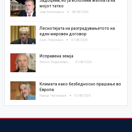
Задоцнив, но ја исполнив желбата на
мојот татко
Јове Кекеновски
08/08/2026
Леснотијата на разградувањетото на
еден мировен договор
Азис Положани
07/08/2026
Исправена земја
Златко Теодосиевски
07/08/2026
Климата како безбедносно прашање во
Европа
Ивица Челиковиќ
07/08/2026