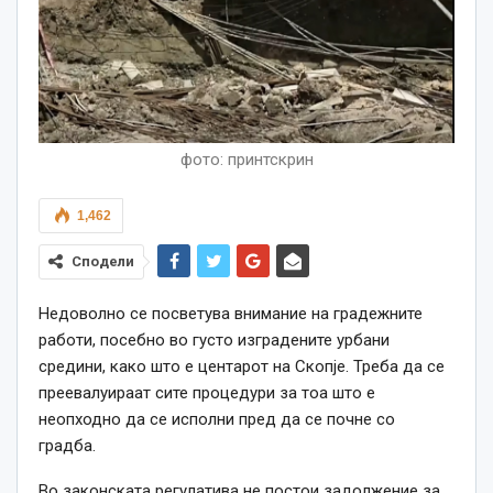
фото: принтскрин
1,462
Сподели
Недоволно се посветува внимание на градежните
работи, посебно во густо изградените урбани
средини, како што е центарот на Скопје. Треба да се
преевалуираат сите процедури за тоа што е
неопходно да се исполни пред да се почне со
градба.
Во законската регулатива не постои задолжение за