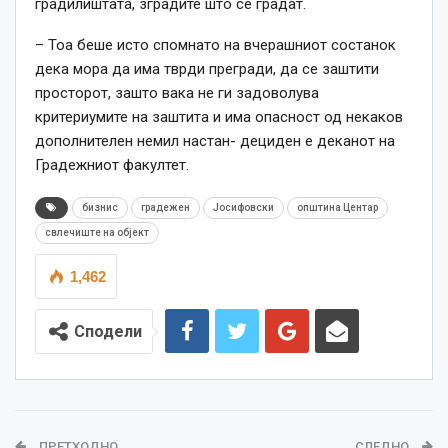
градилиштата, зградите што се градат.
– Тоа беше исто спомнато на вчерашниот состанок
дека мора да има тврди прегради, да се заштити
просторот, зашто вака не ги задоволува
критериумите на заштита и има опасност од некаков
дополнителен немил настан- дециден е деканот на
Градежниот факултет.
бизнис
градежен
Јосифовски
општина Центар
свлечиште на објект
1,462
Сподели
ПРЕТХОДНО
СЛЕДНО