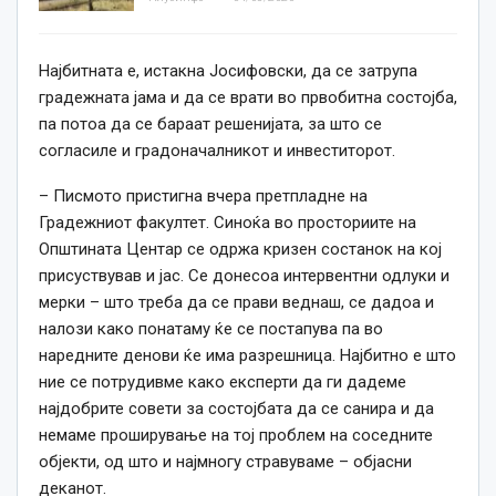
Најбитната е, истакна Јосифовски, да се затрупа
градежната јама и да се врати во првобитна состојба,
па потоа да се бараат решенијата, за што се
согласиле и градоначалникот и инвеститорот.
– Писмото пристигна вчера претпладне на
Градежниот факултет. Синоќа во просториите на
Општината Центар се одржа кризен состанок на кој
присуствував и јас. Се донесоа интервентни одлуки и
мерки – што треба да се прави веднаш, се дадоа и
налози како понатаму ќе се постапува па во
наредните денови ќе има разрешница. Најбитно е што
ние се потрудивме како експерти да ги дадеме
најдобрите совети за состојбата да се санира и да
немаме проширување на тој проблем на соседните
објекти, од што и најмногу стравуваме – објасни
деканот.