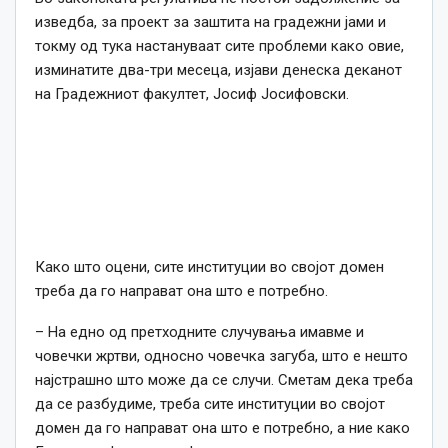
изведба, за проект за заштита на градежни јами и
токму од тука настануваат сите проблеми како овие,
изминатите два-три месеца, изјави денеска деканот
на Градежниот факултет, Јосиф Јосифовски.
Како што оцени, сите институции во својот домен
треба да го направат она што е потребно.
– На едно од претходните случувања имавме и
човечки жртви, односно човечка загуба, што е нешто
најстрашно што може да се случи. Сметам дека треба
да се разбудиме, треба сите институции во својот
домен да го направат она што е потребно, а ние како