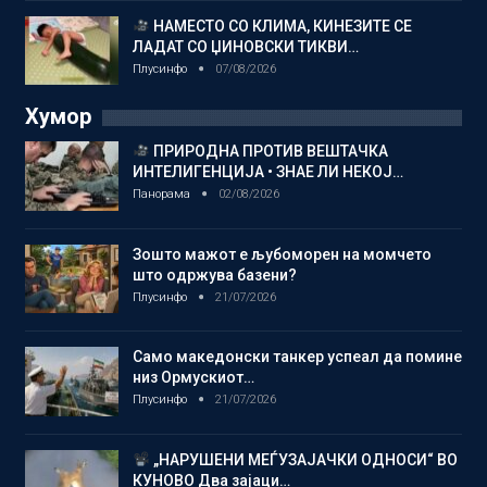
НАМЕСТО СО КЛИМА, КИНЕЗИТЕ СЕ
ЛАДАТ СО ЏИНОВСКИ ТИКВИ…
Плусинфо
07/08/2026
Хумор
ПРИРОДНА ПРОТИВ ВЕШТАЧКА
ИНТЕЛИГЕНЦИЈА • ЗНАЕ ЛИ НЕКОЈ…
Панорама
02/08/2026
Зошто мажот е љубоморен на момчето
што одржува базени?
Плусинфо
21/07/2026
Само македонски танкер успеал да помине
низ Ормускиот…
Плусинфо
21/07/2026
„НАРУШЕНИ МЕЃУЗАЈАЧКИ ОДНОСИ“ ВО
КУНОВО Два зајаци…