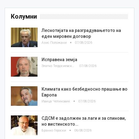
Колумни
Леснотијата на разградувањетото на
еден мировен договор
Азис Положани
07/08/2026
Исправена земја
Златко Теодосиевски
07/08/2026
Климата како безбедносно прашање во
Европа
Ивица Челиковиќ
07/08/2026
СДСМ е задолжен за лаги и за спинови,
но вистинското…
Бранко Героски
06/08/2026