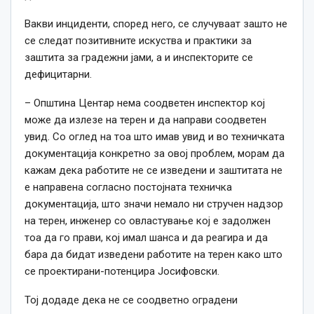
Вакви инциденти, според него, се случуваат зашто не
се следат позитивните искуства и практики за
заштита за градежни јами, а и инспекторите се
дефицитарни.
– Општина Центар нема соодветен инспектор кој
може да излезе на терен и да направи соодветен
увид. Со оглед на тоа што имав увид и во техничката
документација конкретно за овој проблем, морам да
кажам дека работите не се изведени и заштитата не
е направена согласно постојната техничка
документација, што значи немало ни стручен надзор
на терен, инженер со овластување кој е задолжен
тоа да го прави, кој имал шанса и да реагира и да
бара да бидат изведени работите на терен како што
се проектирани-потенцира Јосифовски.
Тој додаде дека не се соодветно оградени