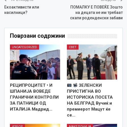
Екоактивисти или
ПОМАЛКУ Е ПОВЕЌЕ Зошто
насилници?
на децата не им требаат
скапи роденденски забави
Поврзани содржини
UNCATEGORIZED
СВЕТ
РЕЦИПРОЦИТЕТ • И
ЗЕЛЕНСКИ
ШПАНИЈА ВОВЕДЕ
ПРИСТИГНА ВО
ГРАНИЧНИ КОНТРОЛИ
ИСТОРИСКА ПОСЕТА
ЗА ПАТНИЦИ ОД
НА БЕЛГРАД Вучиќ и
ИТАЛИЈА Мадрид…
премиерот Мацут ќе
се…
ИЗБОР
МАКЕДОНИЈА