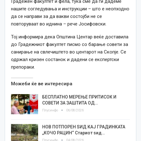
Градежен факултет и фела, тука сме да ги дадеме
нашите согледувања и инструкции – што е неопходно
да се направи за да вакви состојби не се
повторуваат во иднина – рече Јосифовски.
Тој информира дека Општина Центар веќе доставила
до Градежниот факултет писмо со барање совети за
санирање на свлечиштето во центарот на Скопје. Се
одржал кризен состанок и дадени се експертски
препораки.
Можеби ќе ве интересира
БЕСПЛАТНО МЕРЕЊЕ ПРИТИСОК И
СОВЕТИ ЗА ЗАШТИТА ОД…
Плусинфо
06/08/2026
НОВ ПОТПОРЕН ЅИД КАЈ ГРАДИНКАТА
„КОЧО РАЦИН“ Стариот ѕид…
Плусинфо
04/08/2026