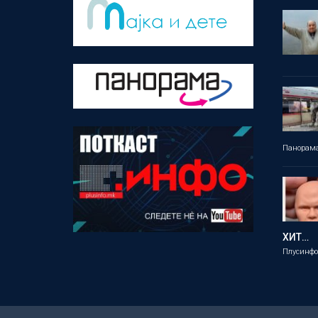
Панорам
ХИТ…
Плусинф