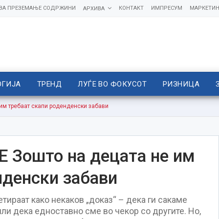
 ЗА ПРЕЗЕМАЊЕ СОДРЖИНИ
КОНТАКТ
ИМПРЕСУМ
МАРКЕТИН
АРХИВА
ОГИЈА
ТРЕНД
ЛУЃЕ ВО ФОКУСОТ
РИЗНИЦА
им требаат скапи роденденски забави
Зошто на децата не им
нденски забави
тираат како некаков „доказ“ – дека ги сакаме
ли дека едноставно сме во чекор со другите. Но,