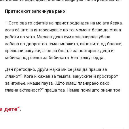
Притисокот започнува рано
– Сето ова го сфатив на првиот роденден на мојата ќерка,
кога сè што ја интересираше во тој момент беше да става
работи во уста. Мислев дека сум испланирала убава
забава во дворот со тема виножито, виножито од балони,
прескапи закуски, агол за боење за постарите деца и
ќебиња под сенка за бебињата. Бев толку горда.
Ден претходно, друга мајка ми се јави да праша за
„планот“. Кога ѝ кажав за темата, закуските и просторот
за играње, имаше пауза. „Што имаш планирано како
главна активност?“ праша таа. Немав поим што значи тоа
и дете“
.