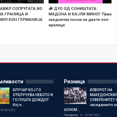
РАВИЛ СОПРУГАТА ВО
ДУО ОД СОНИШТАТА:
НА ГРАНИЦА И
МАДОНА И КАЈЛИ МИНОГ Прва
ИЛ КОН ГЕРМАНИЈА
заедничка песна на двете поп-
кралици
мливости
Ризница
КЛУЧАР КОЈ ГО
ИЗВОРОТ НА
ОТКЛУЧУВА НЕБОТО И
МАКЕДОНСКИ
ГО ПУШТА ДОЖДОТ
СУВЕРЕНИТЕТ 
Кој е…
заседанието н
АСНОМ…
02/08/2026
Панорама
02/08/2026