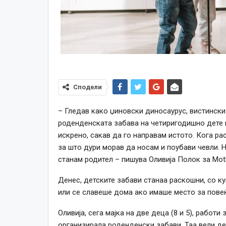
Сподели
– Гледав како џиновски диносаурус, вистински 
роденденската забава на четиригодишно дете в
искрено, сакав да го направам истото. Кога ра
за што дури морав да носам и поубави чевли. 
станам родител – пишува Оливија Полок за Moth
Денес, детските забави станаа раскошни, со к
или се славеше дома ако имаше место за повеќ
Оливија, сега мајка на две деца (8 и 5), работ
организирала роденденски забави. Таа вели де