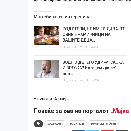
Можеби ќе ве интересира
РОДИТЕЛИ, НЕ ИМ ГИ ДАВАЈТЕ
ОВИЕ 5 НАМИРНИЦИ НА
ВАШИТЕ ДЕЦА…
Плусинфо
04/08/2026
ЗОШТО ДЕТЕТО УДИРА, СКОКА
И ВРЕСКА? Кога „смири се“
или…
Плусинфо
11/06/2026
– пишува Оливија.
Повеќе за ова на порталот
„Мајка 
родендени
родители
тематски забави