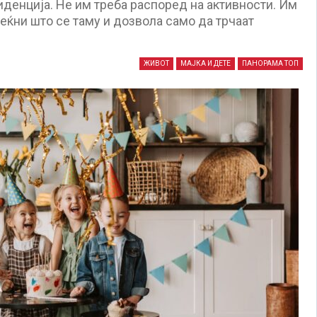
иденција. Не им треба распоред на активности. Им
реќни што се таму и дозвола само да трчаат
ЖИВОТ
МАЈКА И ДЕТЕ
ПАНОРАМА ТОП