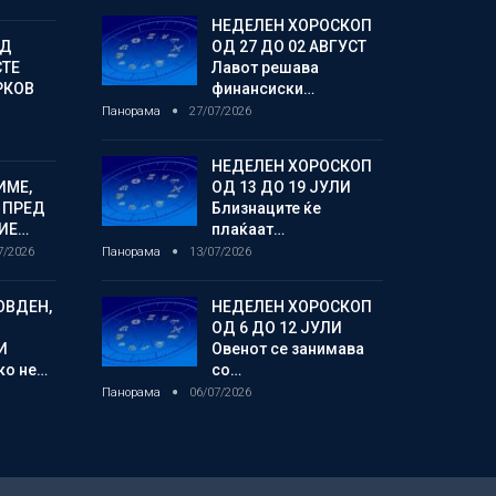
НЕДЕЛЕН ХОРОСКОП
ОД
ОД 27 ДО 02 АВГУСТ
СТЕ
Лавот решава
РКОВ
финансиски…
Панорама
27/07/2026
НЕДЕЛЕН ХОРОСКОП
ИМЕ,
ОД 13 ДО 19 ЈУЛИ
 ПРЕД
Близнаците ќе
ИЕ…
плаќаат…
7/2026
Панорама
13/07/2026
ОВДЕН,
НЕДЕЛЕН ХОРОСКОП
ОД 6 ДО 12 ЈУЛИ
И
Овенот се занимава
ко не…
со…
Панорама
06/07/2026