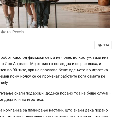
Фото: Pexels
134
робот како од филмски сет, а не човек во костум, гази низ
о Лос Анџелес. Мојот син го погледна и се расплака, и
стев во 90-тите, врв на прослава беше одењето во игротека,
Немав поим колку ќе се променат работите кога самата ќе
erly.
упување скапи подароци, додека порано тоа не беше случај –
е деца или во игротека.
и за компанија за планирање настани, што значи дека порано
ка детските родендени станале исцрпувачки за родителите.