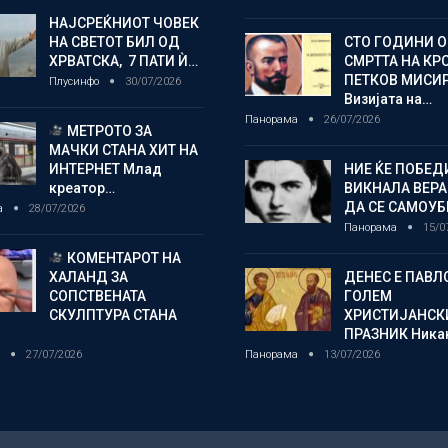
НАЈСРЕЌНИОТ ЧОВЕК
НА СВЕТОТ БИЛ ОД
СТО ГОДИНИ 
ХРВАТСКА, 7 ПАТИ Ѝ…
СМРТТА НА КР
ПЕТКОВ МИСИ
Плусинфо
30/07/2026
Визијата на…
Панорама
26/07/2026
МЕТРОТО ЗА
МАЧКИ СТАНА ХИТ НА
ИНТЕРНЕТ Млад
НИЕ ЌЕ ПОБЕД
креатор…
ВИКНАЛА ВЕРА
ДА СЕ САМОУБ
а
28/07/2026
Панорама
15/0
КОМЕНТАРОТ НА
ХАЛАНД ЗА
ДЕНЕС Е ПАВЛ
СОПСТВЕНАТА
ГОЛЕМ
СКУЛПТУРА СТАНА
ХРИСТИЈАНСК
ПРАЗНИК Ника
о
27/07/2026
Панорама
13/07/2026