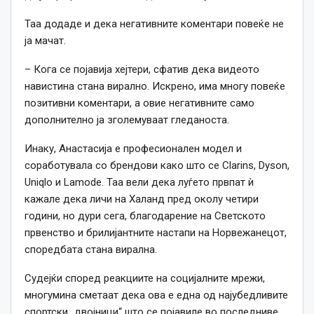
Таа додаде и дека негативните коментари повеќе не
ја мачат.
– Кога се појавија хејтери, сфатив дека видеото
навистина стана вирално. Искрено, има многу повеќе
позитивни коментари, а овие негативните само
дополнително ја зголемуваат гледаноста.
Инаку, Анастасија е професионален модел и
соработувала со брендови како што се Clarins, Dyson,
Uniqlo и Lamode. Таа вели дека луѓето првпат ѝ
кажале дека личи на Халанд пред околу четири
години, но дури сега, благодарение на Светското
првенство и брилијантните настапи на Норвежанецот,
споредбата стана вирална.
Судејќи според реакциите на социјалните мрежи,
многумина сметаат дека ова е една од најубедливите
спортски „двојници“ што се појавиле во последниве