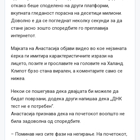
откако беше споделено на други платформи,
вкупната гледаност порасна на десетици милиони.
Доволно е да се погледнат неколку секунди за да
стане јасно зошто споредбите го преплавија
интернетот.
Мајката на Анастасија објави видео во кое нејзината
ќерка ги имитира карактеристичните изрази на
лицето, позите и прославите на головите на Халанд.
Клипот брзо стана вирален, а коментарите само се
нижеа.
Некои се пошегуваа дека двајцата би можеле да
бидат поврзани, додека други напишаа дека „ДНК
тест не е потребен“.
Анастасија признава дека на почетокот воопшто не
била задоволна од споредбите.
– Поминав низ сите фази на негирање. На почетокот,