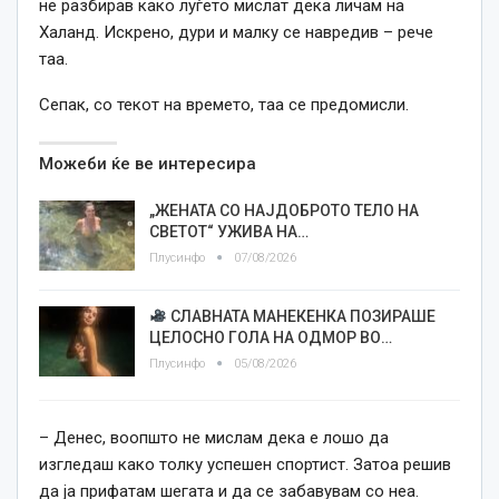
не разбирав како луѓето мислат дека личам на
Халанд. Искрено, дури и малку се навредив – рече
таа.
Сепак, со текот на времето, таа се предомисли.
Можеби ќе ве интересира
„ЖЕНАТА СО НАЈДОБРОТО ТЕЛО НА
СВЕТОТ“ УЖИВА НА…
Плусинфо
07/08/2026
СЛАВНАТА МАНЕКЕНКА ПОЗИРАШЕ
ЦЕЛОСНО ГОЛА НА ОДМОР ВО…
Плусинфо
05/08/2026
– Денес, воопшто не мислам дека е лошо да
изгледаш како толку успешен спортист. Затоа решив
да ја прифатам шегата и да се забавувам со неа.