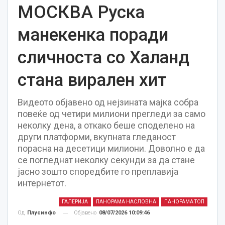
МОСКВА Руска
манекенка поради
сличноста со Халанд
стана вирален хит
Видеото објавено од нејзината мајка собра
повеќе од четири милиони прегледи за само
неколку дена, а откако беше споделено на
други платформи, вкупната гледаност
порасна на десетици милиони. Доволно е да
се погледнат неколку секунди за да стане
јасно зошто споредбите го преплавија
интернетот.
ГАЛЕРИЈА
ПАНОРАМА НАСЛОВНА
ПАНОРАМА ТОП
Објавено
08/07/2026 10:09:46
Од
Плусинфо