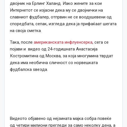
двојник на Ерлинг Халанд. Иако жените за кои
Интернетот се изјасни дека му се двојнички на
славниот фудбалер, отпрвин не се воодушевени од
споредбата, сепак, изгледа дека ја прифаќаат шегата
на своја сметка.
Така, после
американската инфлуенсерка
, сега се
појави и видео од 24-годишната Анастасија
Костромитина од Москва, за која многумина тврдат
дека има необична сличност со норвешката
фудбалска ѕвезда.
Видеото објавено од нејзината мајка собра повеќе
од четири милиони прегледи за само неколку дена, а