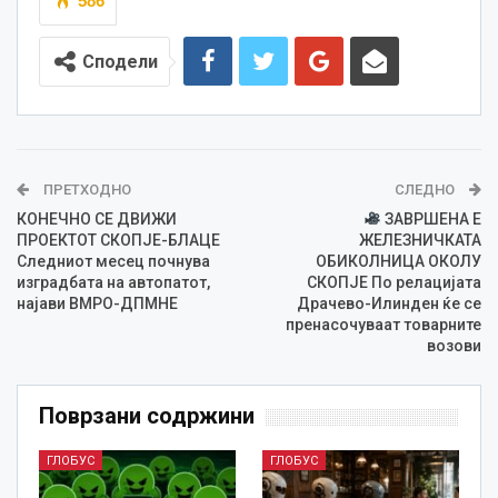
586
Сподели
ПРЕТХОДНО
СЛЕДНО
КОНЕЧНО СЕ ДВИЖИ
ЗАВРШЕНА Е
ПРОЕКТОТ СКОПЈЕ-БЛАЦЕ
ЖЕЛЕЗНИЧКАТА
Следниот месец почнува
ОБИКОЛНИЦА ОКОЛУ
изградбата на автопатот,
СКОПЈЕ По релацијата
најави ВМРО-ДПМНЕ
Драчево-Илинден ќе се
пренасочуваат товарните
возови
Поврзани содржини
ГЛОБУС
ГЛОБУС