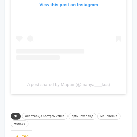
View this post on Instagram
A post shared by Мария (@mariya___kos)
Анастасија Костромитина
ерлинг халанд
манекенка
москва