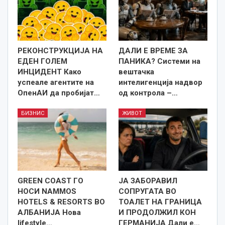
РЕКОНСТРУКЦИЈА НА
ДАЛИ Е ВРЕМЕ ЗА
ЕДЕН ГОЛЕМ
ПАНИКА? Системи на
ИНЦИДЕНТ Како
вештачка
успеале агентите на
интелигенција надвор
ОпенАИ да пробијат…
од контрола –…
БИЗНИС
ЖИВОТ
GREEN COAST ГО
ЈА ЗАБОРАВИЛ
НОСИ NAMMOS
СОПРУГАТА ВО
HOTELS & RESORTS ВО
ТОАЛЕТ НА ГРАНИЦА
АЛБАНИЈА Нова
И ПРОДОЛЖИЛ КОН
lifestyle…
ГЕРМАНИЈА Дали е…