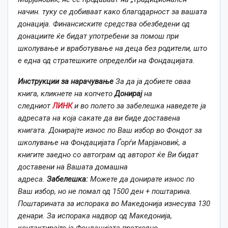
начин. туку се добиваат како благодарност за вашата
донација. Финансиските средства обезбедени од
донациите ќе бидат употребени за помош при
школување и вработување на деца без родители, што
е една од стратешките определби на Фондацијата.
Инструкции за нарачување
За да ја добиете оваа
книга, кликнете на копчето
Донирај
на
следниот
ЛИНК
и во полето за забелешка наведете ја
адресата на која сакате да ви биде доставена
книгата. Донирајте износ по Ваш избор во Фондот за
школување на Фондацијата Ѓорѓи Марјановиќ, а
книгите заедно со автограм од авторот ќе Ви бидат
доставени на Вашата домашна
адреса.
Забелешка:
Можете да донирате износ по
Ваш избор, но не помал од 1500 ден + поштарина.
Поштарината за испорака во Македонија изнесува 130
денари. За испорака надвор од Македонија,
контактирајте ја Фондацијата претходно.