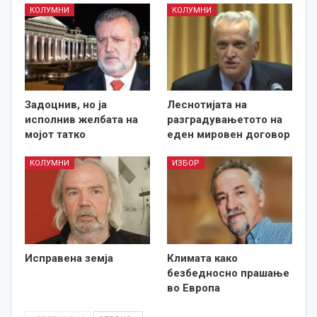
КОЛУМНИ
КОЛУМНИ
Задоцнив, но ја
Леснотијата на
исполнив желбата на
разградувањетото на
мојот татко
еден мировен договор
КОЛУМНИ
ИЗБОР
Исправена земја
Климата како
безбедносно прашање
во Европа