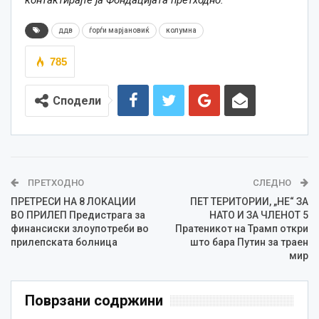
ддв
ѓорѓи марјановиќ
колумна
785
Сподели
ПРЕТХОДНО
СЛЕДНО
ПРЕТРЕСИ НА 8 ЛОКАЦИИ
ПЕТ ТЕРИТОРИИ, „НЕ“ ЗА
ВО ПРИЛЕП Предистрага за
НАТО И ЗА ЧЛЕНОТ 5
финансиски злоупотреби во
Пратеникот на Трамп откри
прилепската болница
што бара Путин за траен
мир
Поврзани содржини