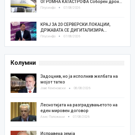
ОГРОМНА КАТАСТРОФА Соборен дрон…
Плусинфо
07/08/2026
КРАЈ ЗА 20 СЕРВЕРСКИ ЛОКАЦИИ,
ДРЖАВАТА СЕ ДИГИТАЛИЗИРА…
Плусинфо
07/08/2026
Колумни
Задоцнив, но ја исполнив желбата на
мојот татко
Јове Кекеновски
08/08/2026
Леснотијата на разградувањетото на
еден мировен договор
Азис Положани
07/08/2026
Исправена земја