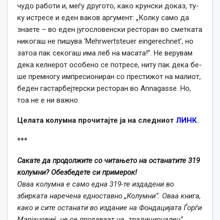
чу­до ра­бо­ти и, ме­ѓу дру­го­то, ка­ко кру­н­ски до­каз, ту­
ку ис­тре­се и еден ва­ков ар­гу­мент: „Кол­ку са­мо да
зна­е­те – во еден ју­гос­ло­вен­ски рес­то­ран во смет­ка­та
ни­ко­гаш не пи­шу­ва ‘Mehrwertsteuer eingerechnet’, но
за­то­а пак се­ко­гаш има леб на ма­са­та!”. Не ве­ру­ва­м
де­ка кел­не­рот осо­бе­но се пот­ре­се, ни­ту пак де­ка бе­
ше прем­но­гу им­пре­си­о­ни­ран со прес­ти­жот на ма­ли­от,
бе­ден гас­тар­беј­тер­ски рес­то­ран во Annagasse. Но,
то­а не е ни важ­но.
Целата колумна прочитајте ја на следниот
ЛИНК.
***
Сакате да продолжите со читањето на останатите 319
колумни? Обезбедете си примерок!
Оваа колумна е само една 319-те издадени во
збирката наречена едноставно „Колумни“. Оваа книга,
како и сите останати во издание на Фондацијата Ѓорѓи
Марјановиќ, не се продаваат на „традиционален“