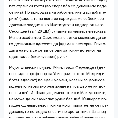
пет стран­ски гос­ти (во спо­ред­ба со де­неш­ни­те пе­де­
се­ти­на). По при­ро­да­та на ра­бо­ти­те, ни­е „гас­тар­бај­те­
ри­те” (ка­ко што на ше­га се на­ре­ку­вав­ме се­бе­си), се
др­жев­ме за­ед­но и во Ин­сти­ту­тот и над­вор од не­го.
Се­кој ден (за 1,20 ДМ) ру­чав­ме во уни­вер­зи­тет­ска­та
Mensa academica. Са­мо мош­не рет­ко мо­жев­ме да си
го доз­во­ли­ме лук­су­зот да ја­де­ме в рес­то­ран. Епи­зо­
да­та на ко­ја се се­тив се одиг­ра ток­му во те­кот на
еден та­ков (ек­склу­зи­вен) ру­чек.
Мо­јот шпан­ски при­ја­тел Ми­гел Ба­хо Фер­нан­дез (де­
нес ви­ден про­фе­сор на Уни­вер­зи­те­тот во Мад­рид и
бо­га­т ад­во­кат) во еден мо­мент, ко­га ни го до­не­со­а
ја­де­ње­то, нер­воз­но ре­а­ги­ра­ше на то­а што не ни до­
не­ле и леб. И Шпанци­те, име­но, ка­ко и Ма­ке­донци­те,
не мо­же да си за­мис­ла­т ру­чек без леб. Кел­не­рот, по­
го­ден од нер­воз­ни­от тон на мо­јот при­ја­тел, не се пре­
да­ва­ше, го пог­лед­на енер­гич­но аро­ган­тни­от Шпа­не­ц
и – ка­ко да е то­а нај­при­род­на­та, нај­раз­бир­ли­ва­та ра­