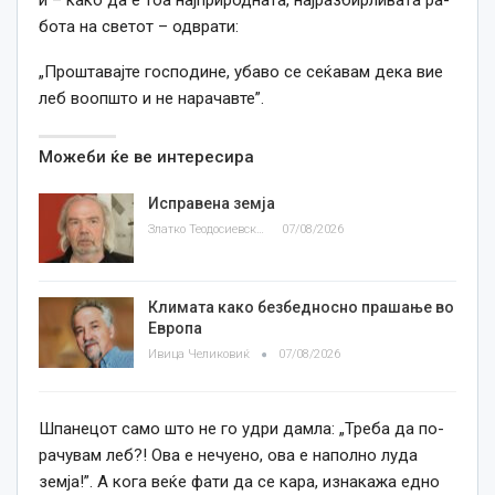
бо­та на све­тот – од­вра­ти:
„Прош­та­вај­те гос­по­ди­не, уба­во се се­ќа­ва­м де­ка ви­е
леб во­оп­што и не на­ра­чав­те”.
Можеби ќе ве интересира
Исправена земја
Златко Теодосиевски
07/08/2026
Климата како безбедносно прашање во
Европа
Ивица Челиковиќ
07/08/2026
Шпа­не­цот са­мо што не го уд­ри да­мла: „Тре­ба да по­
ра­чу­ва­м леб?! Ова е не­чу­е­но, ова е на­пол­но лу­да
зем­ја!”. А ко­га ве­ќе фа­ти да се ка­ра, из­на­ка­жа ед­но