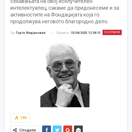
сеќавањата на овој исклучителен
интелектуалец, сакаме да придонесеме и за
активностите на Фондацијата која го
продолжува неговото благородно дело.
КОЛУМНИ
Објавено
15/04/2025 12:38:15
Од
Ѓорѓи Марјановиќ
785
Сподели