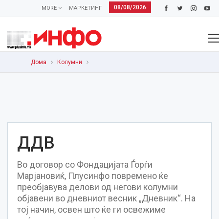
08/08/2026
MORE
МАРКЕТИНГ
Дома
Колумни
ДДВ
Во договор со Фондацијата Ѓорѓи
Марјановиќ, Плусинфо повремено ќе
преобјавува делови од негови колумни
објавени во дневниот весник „Дневник“. На
тој начин, освен што ќе ги освежиме