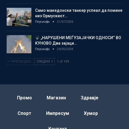
Само македонски танкер успеал да помине
низ Ормускиот…
Плусинфо
21/07/2026
„НАРУШЕНИ МЕЃУЗАЈАЧКИ ОДНОСИ“ ВО
КУНОВО Два зајаци…
Плусинфо
24/05/2026
ПРЕТХОДНО
СЛЕДНО
1 of 169
Промо
Магазин
Здравје
Спорт
Импресум
Хумор
Контакт