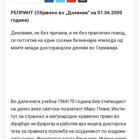
РЕПРИНТ (Објавено во „Дневник“ на 01.06.2000
година)
Де­но­ви­ве, не без при­чи­на, и не без прак­ти­чен по­вод,
се пот­се­тив на ед­на со­се­ма без­на­чај­на епи­зо­да од
мо­и­те мла­ди док­то­ран­дски де­но­ви во Гер­ма­ни­ја.
Во да­леч­на­та учеб­на 1969/70 го­ди­на бев сти­пен­дис­т
на де­нес ве­ќе свет­ски поз­на­ти­от Мак­с План­к Ин­сти­
тут за стран­ско и ме­ѓу­на­род­но кри­вич­но пра­во во
Фрај­бур­г ин Брај­зга­у и ра­бо­тев врз мо­ја­та док­тор­ска
те­за за прав­на­та по­лож­ба на осу­де­ни­кот по из­држа­
на­та каз­на. Ин­сти­ту­тот то­гаш бе­ше мал. Има­ше од­вај