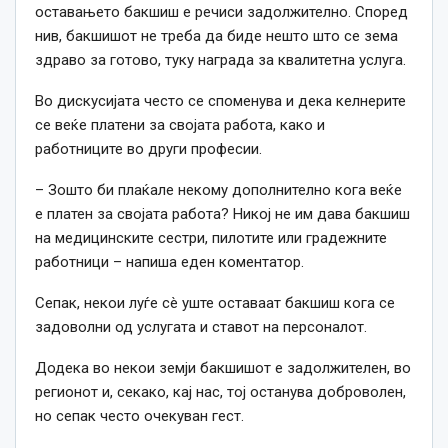
оставањето бакшиш е речиси задолжително. Според
нив, бакшишот не треба да биде нешто што се зема
здраво за готово, туку награда за квалитетна услуга.
Во дискусијата често се споменува и дека келнерите
се веќе платени за својата работа, како и
работниците во други професии.
– Зошто би плаќале некому дополнително кога веќе
е платен за својата работа? Никој не им дава бакшиш
на медицинските сестри, пилотите или градежните
работници – напиша еден коментатор.
Сепак, некои луѓе сè уште оставаат бакшиш кога се
задоволни од услугата и ставот на персоналот.
Додека во некои земји бакшишот е задолжителен, во
регионот и, секако, кај нас, тој останува доброволен,
но сепак често очекуван гест.