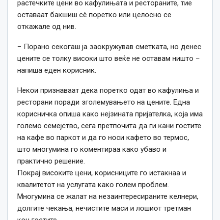
растечките цени во кафулињата и рестораните, тие
оставаат бакшиш сè поретко или целосно се
откажале од нив.
– Порано секогаш ја заокружував сметката, но денес
цените се толку високи што веќе не оставам ништо –
напиша еден корисник.
Некои признаваат дека поретко одат во кафулиња и
ресторани поради зголемувањето на цените. Една
корисничка опиша како нејзината пријателка, која има
големо семејство, сега претпочита да ги кани гостите
на кафе во паркот и да го носи кафето во термос,
што многумина го коментираа како убаво и
практично решение.
Покрај високите цени, корисниците го истакнаа и
квалитетот на услугата како голем проблем.
Многумина се жалат на незаинтересираните келнери,
долгите чекања, нечистите маси и лошиот третман