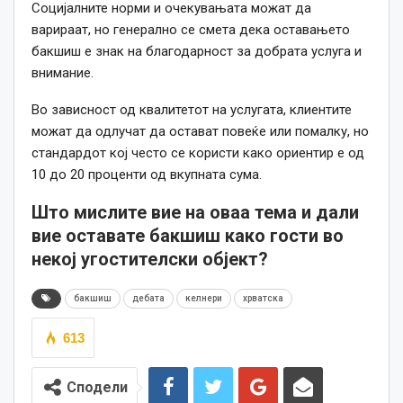
Социјалните норми и очекувањата можат да
варираат, но генерално се смета дека оставањето
бакшиш е знак на благодарност за добрата услуга и
внимание.
Во зависност од квалитетот на услугата, клиентите
можат да одлучат да остават повеќе или помалку, но
стандардот кој често се користи како ориентир е од
10 до 20 проценти од вкупната сума.
Што мислите вие на оваа тема и дали
вие оставате бакшиш како гости во
некој угостителски објект?
бакшиш
дебата
келнери
хрватска
613
Сподели