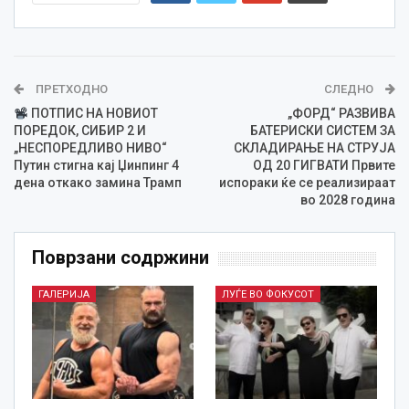
ПРЕТХОДНО
СЛЕДНО
ПОТПИС НА НОВИОТ
„ФОРД“ РАЗВИВА
ПОРЕДОК, СИБИР 2 И
БАТЕРИСКИ СИСТЕМ ЗА
„НЕСПОРЕДЛИВО НИВО“
СКЛАДИРАЊЕ НА СТРУЈА
Путин стигна кај Џинпинг 4
ОД 20 ГИГВАТИ Првите
дена откако замина Трамп
испораки ќе се реализираат
во 2028 година
Поврзани содржини
ГАЛЕРИЈА
ЛУЃЕ ВО ФОКУСОТ