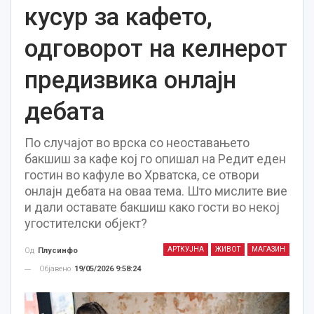
кусур за кафето,
одговорот на келнерот
предизвика онлајн
дебата
По случајот во врска со неоставањето
бакшиш за кафе кој го опишал на Редит еден
гостин во кафуле во Хрватска, се отвори
онлајн дебата на оваа тема. Што мислите вие
и дали оставате бакшиш како гости во некој
угостителски објект?
АРТКУЈНА
ЖИВОТ
МАГАЗИН
Од
Плусинфо
Објавено
19/05/2026 9:58:24