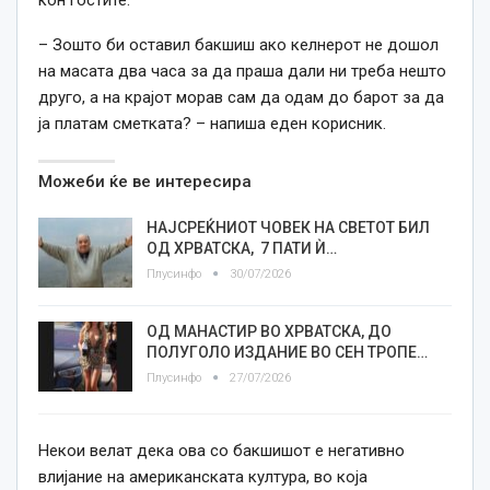
кон гостите.
– Зошто би оставил бакшиш ако келнерот не дошол
на масата два часа за да праша дали ни треба нешто
друго, а на крајот морав сам да одам до барот за да
ја платам сметката? – напиша еден корисник.
Можеби ќе ве интересира
НАЈСРЕЌНИОТ ЧОВЕК НА СВЕТОТ БИЛ
ОД ХРВАТСКА, 7 ПАТИ Ѝ…
Плусинфо
30/07/2026
ОД МАНАСТИР ВО ХРВАТСКА, ДО
ПОЛУГОЛО ИЗДАНИЕ ВО СЕН ТРОПЕ…
Плусинфо
27/07/2026
Некои велат дека ова со бакшишот е негативно
влијание на американската култура, во која