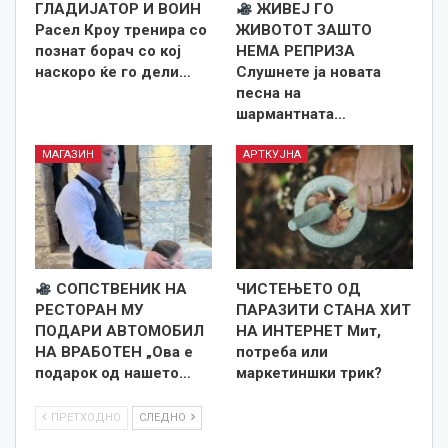
ГЛАДИЈАТОР И ВОИН
ЖИВЕЈ ГО
Расел Кроу тренира со
ЖИВОТОТ ЗАШТО
познат борач со кој
НЕМА РЕПРИЗА
наскоро ќе го дели…
Слушнете ја новата
песна на
шармантната…
МАГАЗИН
АРТКУЈНА
СОПСТВЕНИК НА
ЧИСТЕЊЕТО ОД
РЕСТОРАН МУ
ПАРАЗИТИ СТАНА ХИТ
ПОДАРИ АВТОМОБИЛ
НА ИНТЕРНЕТ Мит,
НА ВРАБОТЕН „Ова е
потреба или
подарок од нашето…
маркетиншки трик?
ПРЕТХОДНО
СЛЕДНО