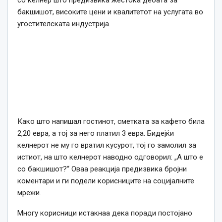
со келнер што предизвика жестока дебата за
бакшишот, високите цени и квалитетот на услугата во
угостителската индустрија.
Како што напишал гостинот, сметката за кафето била
2,20 евра, а тој за него платил 3 евра. Бидејќи
келнерот не му го вратил кусурот, тој го замолил за
истиот, на што келнерот наводно одговорил: „А што е
со бакшишот?“ Оваа реакција предизвика бројни
коментари и ги подели корисниците на социјалните
мрежи.
Многу корисници истакнаа дека поради постојано