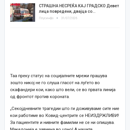
СТРАШНА НЕСРЕЌА КАЈ ГРАДСКО Девет
лица повредени, двајца со…
Плусинфо
31/07/2026
Таа преку статус на социјалните мрежи прашува
зошто никој не го слуша гласот на луѓето во
скафандери кои, како што вели, се во првата линија
од фронтот против короната.
„Секојдневните трагедии што ги доживуваме сите ние
кои работиме во Ковид-центрите се НЕИЗДРЖЛИВИ!
За пациентите и нивните фамилии не се ни опишува.
Македонија е завиена во црно! А нашите