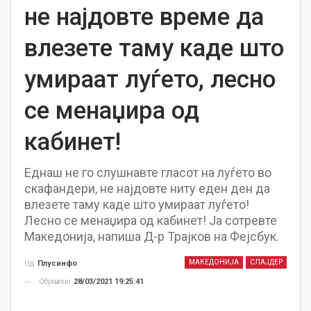
не најдовте време да
влезете таму каде што
умираат луѓето, лесно
се менаџира од
кабинет!
Еднаш не го слушнавте гласот на луѓето во
скафандери, не најдовте ниту еден ден да
влезете таму каде што умираат луѓето!
Лесно се менаџира од кабинет! Ја сотревте
Македонија, напиша Д-р Трајков на Фејсбук.
МАКЕДОНИЈА
СЛАЈДЕР
Од
Плусинфо
Објавено
28/03/2021 19:25:41