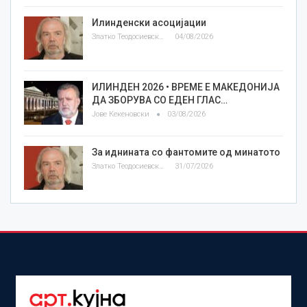
Илинденски асоцијации
Златко Теодосиевски
04/08/2026
ИЛИНДЕН 2026 • ВРЕМЕ Е МАКЕДОНИЈА
ДА ЗБОРУВА СО ЕДЕН ГЛАС…
Јове Кекеновски
03/08/2026
За иднината со фантомите од минатото
Златко Теодосиевски
31/07/2026