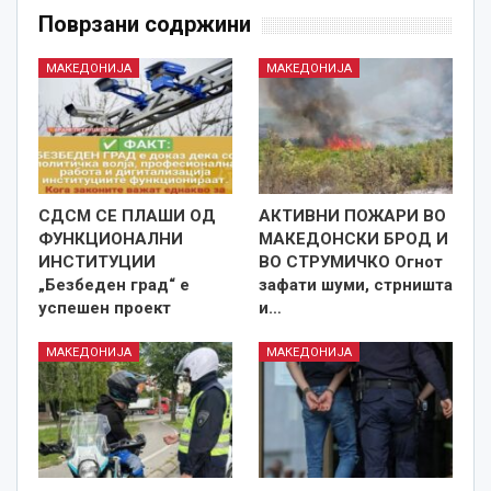
Поврзани содржини
МАКЕДОНИЈА
МАКЕДОНИЈА
СДСМ СЕ ПЛАШИ ОД
АКТИВНИ ПОЖАРИ ВО
ФУНКЦИОНАЛНИ
МАКЕДОНСКИ БРОД И
ИНСТИТУЦИИ
ВО СТРУМИЧКО Огнот
„Безбеден град“ е
зафати шуми, стрништа
успешен проект
и…
МАКЕДОНИЈА
МАКЕДОНИЈА