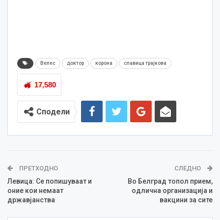
Велес
доктор
корона
славица трајкова
17,580
Сподели
ПРЕТХОДНО
СЛЕДНО
Левица: Се попишуваат и
Во Белград топол прием,
оние кои немаат
одлична организација и
државјанства
вакцини за сите