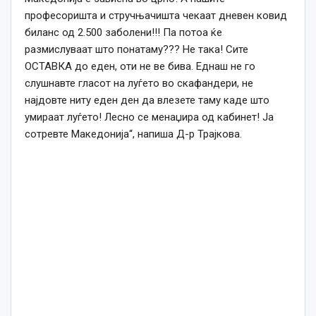
професоришта и стручњачишта чекаат дневен ковид
биланс од 2.500 заболени!!! Па потоа ќе
размислуваат што понатаму??? Не така! Сите
ОСТАВКА до еден, оти не ве бива. Еднаш не го
слушнавте гласот на луѓето во скафандери, не
најдовте ниту еден ден да влезете таму каде што
умираат луѓето! Лесно се менаџира од кабинет! Ја
сотревте Македонија“, напиша Д-р Трајкова.