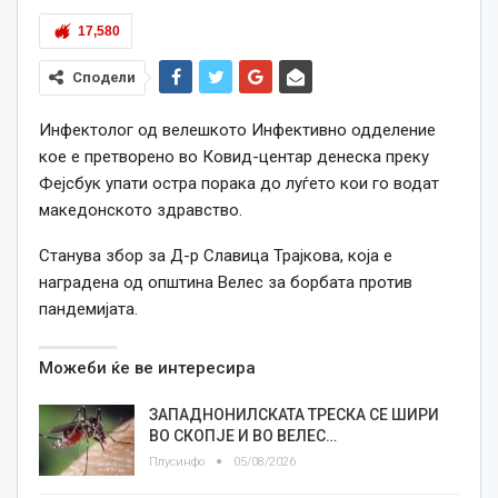
17,580
Сподели
Инфектолог од велешкото Инфективно одделение
кое е претворено во Ковид-центар денеска преку
Фејсбук упати остра порака до луѓето кои го водат
македонското здравство.
Станува збор за Д-р Славица Трајкова, која е
наградена од општина Велес за борбата против
пандемијата.
Можеби ќе ве интересира
ЗАПАДНОНИЛСКАТА ТРЕСКА СЕ ШИРИ
ВО СКОПЈЕ И ВО ВЕЛЕС…
Плусинфо
05/08/2026