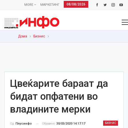
08/08/2026
MORE
МАРКЕТИНГ
Дома
Бизнис
Цвеќарите бараат да
бидат опфатени во
владините мерки
БИЗНИС
Објавено
30/03/2020 14:17:17
Од
Плусинфо