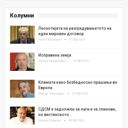
Колумни
Леснотијата на разградувањетото на
еден мировен договор
Азис Положани
07/08/2026
Исправена земја
Златко Теодосиевски
07/08/2026
Климата како безбедносно прашање во
Европа
Ивица Челиковиќ
07/08/2026
СДСМ е задолжен за лаги и за спинови,
но вистинското…
Бранко Героски
06/08/2026