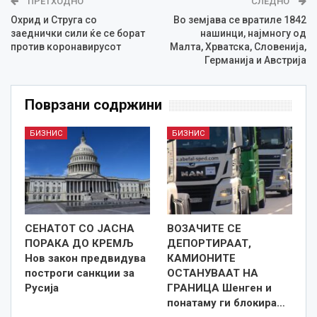
ПРЕТХОДНО
СЛЕДНО
Охрид и Струга со
Во земјава се вратиле 1842
заеднички сили ќе се борат
нашинци, најмногу од
против коронавирусот
Малта, Хрватска, Словенија,
Германија и Австрија
Поврзани содржини
БИЗНИС
БИЗНИС
СЕНАТОТ СО ЈАСНА
ВОЗАЧИТЕ СЕ
ПОРАКА ДО КРЕМЉ
ДЕПОРТИРААТ,
Нов закон предвидува
КАМИОНИТЕ
построги санкции за
ОСТАНУВААТ НА
Русија
ГРАНИЦА Шенген и
понатаму ги блокира…