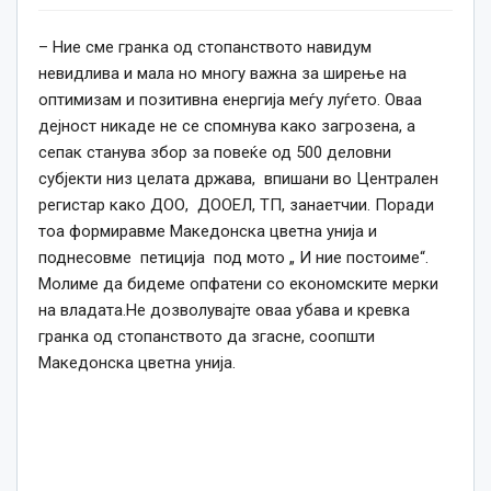
– Ние сме гранка од стопанството навидум
невидлива и мала но многу важна за ширење на
оптимизам и позитивна енергија меѓу луѓето. Оваа
дејност никаде не се спомнува како загрозена, а
сепак станува збор за повеќе од 500 деловни
субјекти низ целата држава, впишани во Централен
регистар како ДОО, ДООЕЛ, ТП, занаетчии. Поради
тоа формиравме Македонска цветна унија и
поднесовме петиција под мото „ И ние постоиме“.
Молиме да бидеме опфатени со економските мерки
на владата.Не дозволувајте оваа убава и кревка
гранка од стопанството да згасне, соопшти
Македонска цветна унија.