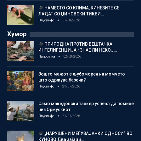
НАМЕСТО СО КЛИМА, КИНЕЗИТЕ СЕ
ЛАДАТ СО ЏИНОВСКИ ТИКВИ…
Плусинфо
07/08/2026
Хумор
ПРИРОДНА ПРОТИВ ВЕШТАЧКА
ИНТЕЛИГЕНЦИЈА • ЗНАЕ ЛИ НЕКОЈ…
Панорама
02/08/2026
Зошто мажот е љубоморен на момчето
што одржува базени?
Плусинфо
21/07/2026
Само македонски танкер успеал да помине
низ Ормускиот…
Плусинфо
21/07/2026
„НАРУШЕНИ МЕЃУЗАЈАЧКИ ОДНОСИ“ ВО
КУНОВО Два зајаци…