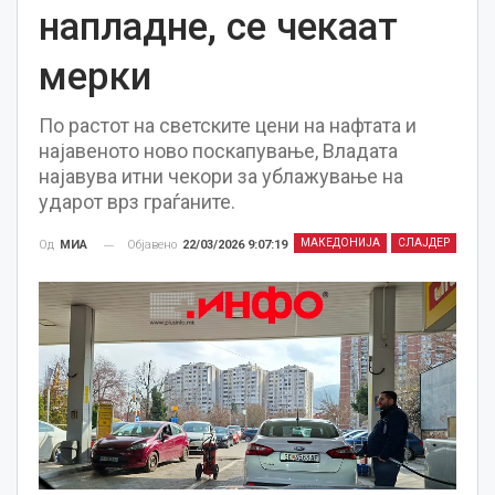
напладне, се чекаат
мерки
По растот на светските цени на нафтата и
најавеното ново поскапување, Владата
најавува итни чекори за ублажување на
ударот врз граѓаните.
МАКЕДОНИЈА
СЛАЈДЕР
Објавено
22/03/2026 9:07:19
Од
МИА