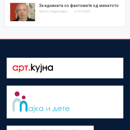
За иднината со фантомите од минатото
Златко Теодосиевски
31/07/2026