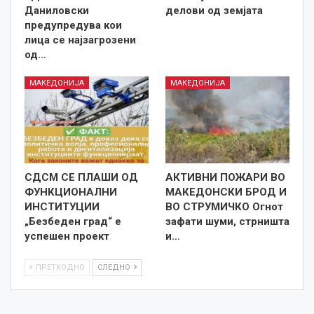
Даниловски
делови од земјата
предупредува кои
лица се најзагрозени
од…
МАКЕДОНИЈА
МАКЕДОНИЈА
СДСМ СЕ ПЛАШИ ОД
АКТИВНИ ПОЖАРИ ВО
ФУНКЦИОНАЛНИ
МАКЕДОНСКИ БРОД И
ИНСТИТУЦИИ
ВО СТРУМИЧКО Огнот
„Безбеден град“ е
зафати шуми, стрништа
успешен проект
и…
ПРЕТХОДНО
СЛЕДНО