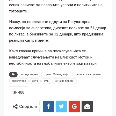
сепак зависат од пазарните услови и политиките на
трговците.
Инаку, со последните одлуки на Регулаторна
комисија за енергетика, дизелот поскапе за 21 денар
по литар, а бензините за 12 денари, што предизвика
реакции кај граѓаните.
Како главна причина за поскапувањата се
наведуваат случувањата на Блискиот Исток и
нестабилноста на глобалните енергетски пазари.
влада мерки
гориво Македонија
дизел поскапување
енергетика
окта
РКЕ
цена на бензин
488
Сподели