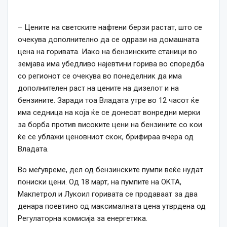
– Цените на светските нафтени берзи растат, што се
очекува дополнително да се одрази на домашната
цена на горивата. Иако на бензинските станици во
земјава има убедливо најевтини горива во споредба
со регионот се очекува во понеделник да има
дополнителен раст на цените на дизелот и на
бензините. Заради тоа Владата утре во 12 часот ќе
има седница на која ќе се донесат вонредни мерки
за борба против високите цени на бензините со кои
ќе се ублажи ценовниот скок, брифираа вчера од
Владата.
Во меѓувреме, дел од бензинските пумпи веќе нудат
пониски цени. Од 18 март, на пумпите на OKTA,
Макпетрол и Лукоил горивата се продаваат за два
денара поевтино од максималната цена утврдена од
Регулаторна комисија за енергетика.