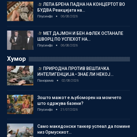
ЛЕПА БРЕНА ПАДНА НА КОНЦЕРТОТ ВО
БУДВА Реакцијата на…
Плусинфо
06/08/2026
МЕТ ДАЈМОН И БЕН АФЛЕК ОСТАНАЛЕ
ШВОРЦ ПО УСПЕХОТ НА…
Плусинфо
06/08/2026
Хумор
ПРИРОДНА ПРОТИВ ВЕШТАЧКА
ИНТЕЛИГЕНЦИЈА • ЗНАЕ ЛИ НЕКОЈ…
Панорама
02/08/2026
Зошто мажот е љубоморен на момчето
што одржува базени?
Плусинфо
21/07/2026
Само македонски танкер успеал да помине
низ Ормускиот…