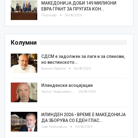
МАКЕДОНИЈА ДОБИ 149 МИЛИОНИ
ЕВРА ГРАНТ ЗА ПРУГАТА КОН…
Плусинфо
06/08/2026
Колумни
СДСМ е задолжен за лаги и за спинови,
но вистинското…
Бранко Героски
06/08/2026
Илинденски асоцијации
Златко Теодосиевски
04/08/2026
ИЛИНДЕН 2026 • ВРЕМЕ Е МАКЕДОНИЈА
ДА ЗБОРУВА СО ЕДЕН ГЛАС…
Јове Кекеновски
03/08/2026