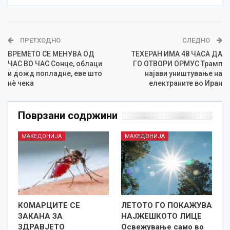
ПРЕТХОДНО
СЛЕДНО
ВРЕМЕТО СЕ МЕНУВА ОД
ТЕХЕРАН ИМА 48 ЧАСА ДА
ЧАС ВО ЧАС Сонце, облаци
ГО ОТВОРИ ОРМУС Трамп
и дожд попладне, еве што
најави уништување на
нè чека
електраните во Иран
Поврзани содржини
МАКЕДОНИЈА
МАКЕДОНИЈА
КОМАРЦИТЕ СЕ
ЛЕТОТО ГО ПОКАЖУВА
ЗАКАНА ЗА
НАЈЖЕШКОТО ЛИЦE
ЗДРАВЈЕТО
Освежување само во