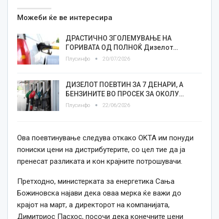
Можеби ќе ве интересира
ДРАСТИЧНО ЗГОЛЕМУВАЊЕ НА
ГОРИВАТА ОД ПОЛНОЌ Дизелот…
Плусинфо
20/07/2026
ДИЗЕЛОТ ПОЕВТИН ЗА 7 ДЕНАРИ, А
БЕНЗИНИТЕ ВО ПРОСЕК ЗА ОКОЛУ…
Плусинфо
22/06/2026
Ова поевтинување следува откако OKTA им понуди
пониски цени на дистрибутерите, со цел тие да ја
пренесат разликата и кон крајните потрошувачи.
Претходно, министерката за енергетика Сања
Божиновска најави дека оваа мерка ќе важи до
крајот на март, а директорот на компанијата,
Димитриос Пасхос, посочи дека конечните цени