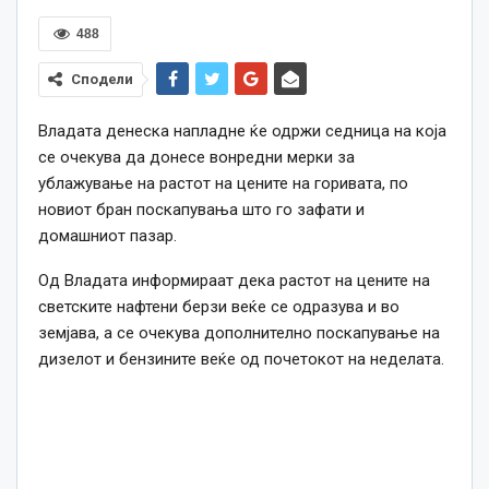
488
Сподели
Владата денеска напладне ќе одржи седница на која
се очекува да донесе вонредни мерки за
ублажување на растот на цените на горивата, по
новиот бран поскапувања што го зафати и
домашниот пазар.
Од Владата информираат дека растот на цените на
светските нафтени берзи веќе се одразува и во
земјава, а се очекува дополнително поскапување на
дизелот и бензините веќе од почетокот на неделата.