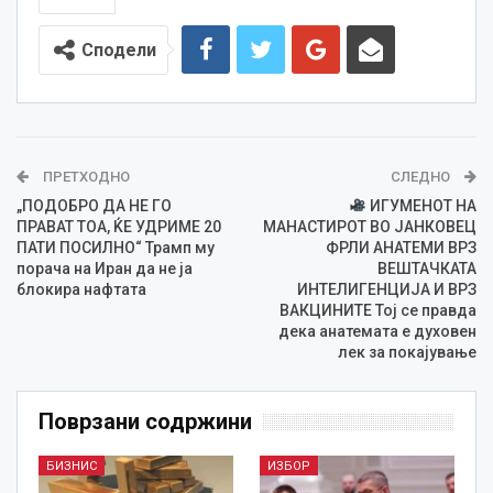
Сподели
ПРЕТХОДНО
СЛЕДНО
„ПОДОБРО ДА НЕ ГО
ИГУМЕНОТ НА
ПРАВАТ ТОА, ЌЕ УДРИМЕ 20
МАНАСТИРОТ ВО ЈАНКОВЕЦ
ПАТИ ПОСИЛНО“ Трамп му
ФРЛИ АНАТЕМИ ВРЗ
порача на Иран да не ја
ВЕШТАЧКАТА
блокира нафтата
ИНТЕЛИГЕНЦИЈА И ВРЗ
ВАКЦИНИТЕ Тој се правда
дека анатемата е духовен
лек за покајување
Поврзани содржини
БИЗНИС
ИЗБОР