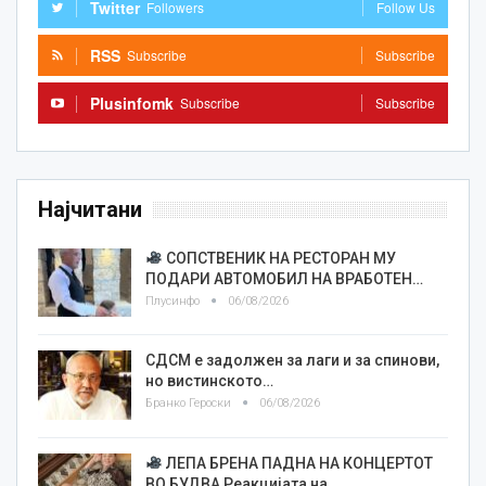
Twitter
Followers
Follow Us
RSS
Subscribe
Subscribe
Plusinfomk
Subscribe
Subscribe
Најчитани
СОПСТВЕНИК НА РЕСТОРАН МУ
ПОДАРИ АВТОМОБИЛ НА ВРАБОТЕН…
Плусинфо
06/08/2026
СДСМ е задолжен за лаги и за спинови,
но вистинското…
Бранко Героски
06/08/2026
ЛЕПА БРЕНА ПАДНА НА КОНЦЕРТОТ
ВО БУДВА Реакцијата на…