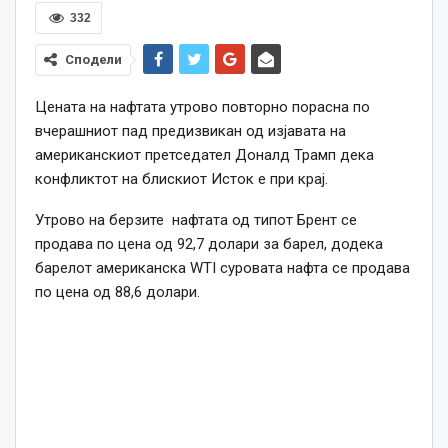
332
Сподели
Цената на нафтата утрово повторно порасна по
вчерашниот пад предизвикан од изјавата на
американскиот претседател Доналд Трамп дека
конфликтот на блискиот Исток е при крај.
Утрово на берзите нафтата од типот Брент се
продава по цена од 92,7 долари за барел, додека
барелот американска WTI суровата нафта се продава
по цена од 88,6 долари.