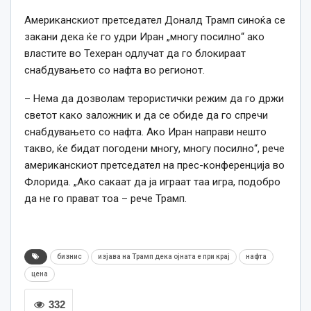
Американскиот претседател Доналд Трамп синоќа се
закани дека ќе го удри Иран „многу посилно“ ако
властите во Техеран одлучат да го блокираат
снабдувањето со нафта во регионот.
– Нема да дозволам терористички режим да го држи
светот како заложник и да се обиде да го спречи
снабдувањето со нафта. Ако Иран направи нешто
такво, ќе бидат погодени многу, многу посилно“, рече
американскиот претседател на прес-конференција во
Флорида. „Ако сакаат да ја играат таа игра, подобро
да не го прават тоа – рече Трамп.
бизнис
изјава на Трамп дека ојната е при крај
нафта
цена
332