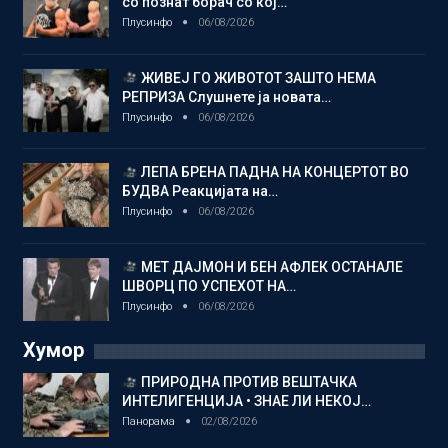
со познат борач со кој…
Плусинфо
06/08/2026
ЖИВЕЈ ГО ЖИВОТОТ ЗАШТО НЕМА
РЕПРИЗА Слушнете ја новата…
Плусинфо
06/08/2026
ЛЕПА БРЕНА ПАДНА НА КОНЦЕРТОТ ВО
БУДВА Реакцијата на…
Плусинфо
06/08/2026
МЕТ ДАЈМОН И БЕН АФЛЕК ОСТАНАЛЕ
ШВОРЦ ПО УСПЕХОТ НА…
Плусинфо
06/08/2026
Хумор
ПРИРОДНА ПРОТИВ ВЕШТАЧКА
ИНТЕЛИГЕНЦИЈА • ЗНАЕ ЛИ НЕКОЈ…
Панорама
02/08/2026