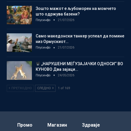
Зошто мажот е љубоморен на момчето
што одржува базени?
Плусинфо
21/07/2026
Само македонски танкер успеал да помине
низ Ормускиот…
Плусинфо
21/07/2026
„НАРУШЕНИ МЕЃУЗАЈАЧКИ ОДНОСИ“ ВО
КУНОВО Два зајаци…
Плусинфо
24/05/2026
ПРЕТХОДНО
СЛЕДНО
1 of 169
Промо
Магазин
Здравје