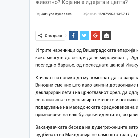
животно? Која ни е идејата и целта?
Објавено
15/07/2023 13:57:17
Од
Јагнула Куновска
Сподели
И трите наречници од Вишеградската епархија и
како многуте до сега, и да нѐ миросуваат: „…Ај
последно барање, од последната шанса! Инакуу
Качакот ги повика да му помогнат да го заврш
Виновни сме ние што како алипни дозволивме и
деклариран летач на црноглавиот орел, да одлуч
со напињање го реализира ветеното и потпиша
подарување на македонската средновековна ист
признавање на наш бугарски идентитет, со јази
Заканувачката беседа на душегрижниците затр
судбината на Македонија не само што траат, т