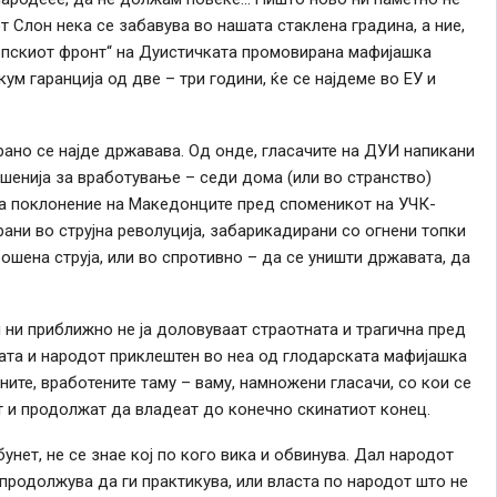
т Слон нека се забавува во нашата стаклена градина, а ние,
ропскиот фронт“ на Дуистичката промовирана мафијашка
кум гаранција од две – три години, ќе се најдеме во ЕУ и
брано се најде државава. Од онде, гласачите на ДУИ напикани
ешенија за вработување – седи дома (или во странство)
за поклонение на Македонците пред споменикот на УЧК-
ани во струјна револуција, забарикадирани со огнени топки
ошена струја, или во спротивно – да се уништи државата, да
ни приближно не ја доловуваат страотната и трагична пред
вата и народот приклештен во неа од глодарската мафијашка
ите, вработените таму – ваму, намножени гласачи, со кои се
т и продолжат да владеат до конечно скинатиот конец.
нет, не се знае кој по кого вика и обвинува. Дал народот
продолжува да ги практикува, или власта по народот што не