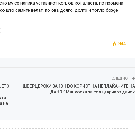
но му се напика уставниот кол, од кој, власта, по промена
ко што самите велат, по ова долго, долго и топло божје
944
СЛЕДНО
ЈЕТО
ШВЕРЦЕРСКИ ЗАКОН ВО КОРИСТ НА НЕПЛАЌАЧИТЕ НА
ДАНОК Мицкоски за солидарниот данок
ука
а на