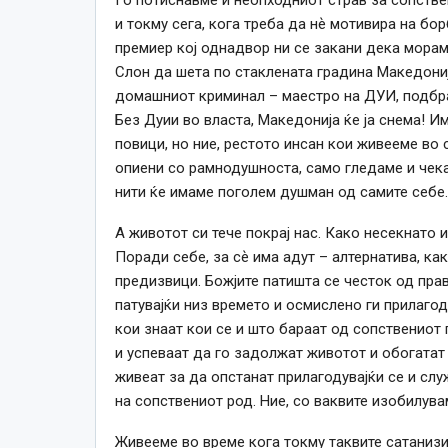
и токму сега, кога треба да нѐ мотивира на бо
премиер кој однадвор ни се закани дека морам
Слон да шета по стаклената градина Македонија
домашниот криминал – маестро на ДУИ, подбран
Без Дуии во власта, Македонија ќе ја снема! И
повици, но ние, рестото инсан кои живееме во 
опиени со рамнодушноста, само гледаме и чека
нити ќе имаме поголем душман од самите себе.
А животот си тече покрај нас. Како несекнато 
Поради себе, за сѐ има адут – алтернатива, ка
предизвици. Божјите патишта се честок од пра
патувајќи низ времето и осмислено ги прилагод
кои знаат кои се и што бараат од сопствениот
и успеваат да го задолжат животот и обогатат
живеат за да опстанат прилагодувајќи се и служ
на сопствениот род. Ние, со ваквите изобилув
Живееме во време кога токму таквите сатаниз