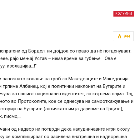
КОЛУМНИ
944
спратени од Бордел, ни дојдоа со право да нѐ потценуваат,
деее, рајо мењај Устав – нема време за губење… Ова е
у, изолацијаа…!“
и започнато копање на гроб за Македонците и Македонија.
 трпиме Албанец, кој е политички наклонет на Бугарите и
ува за нашиот национален идентитет, за кој нема појма. Тој,
ното во Протоколите, кое се однесува на самооткажување и
орија на Бугарите (античката им ја даривме на Грците),
к, писмо,…
чани од надвор ни потврди дека налудничавите игри околу
уку се комплицираат со засилена внатрешна и надворешна