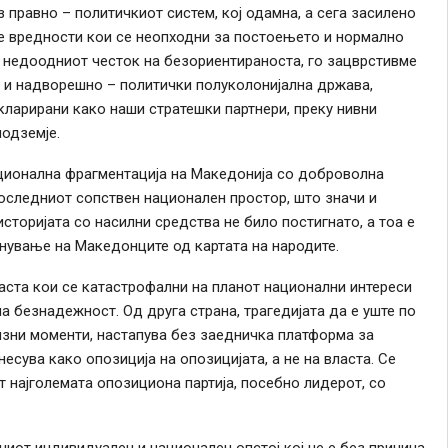
 правно – политичкиот систем, кој одамна, а сега засилено
е вредности кои се неопходни за постоењето и нормално
 недоодниот честок на безориентираноста, го зацврстивме
а и надворешно – политички полуколонијална држава,
ларирани како наши стратешки партнери, преку нивни
одземје.
ационална фрагментација на Македонија со доброволна
оследниот сопствен национален простор, што значи и
сторијата со насилни средства не било постигнато, а тоа е
нување на Македонците од картата на народите.
аста кои се катастрофални на планот национални интереси
 безнадежност. Од друга страна, трагедијата да е уште по
изни моменти, настапува без заедничка платформа за
есува како опозиција на опозицијата, а не на власта. Се
т најголемата опозициона партија, посебно лидерот, со
иот индивидуален и национален опстој кој не е без причина,