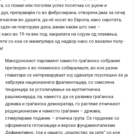
а, со помал или поголем успех посегнаа со уцени и
ух, преправајќи го во фиброзирана, отворена јама за сечиј
гнасени во душата, да нѐ носат во Европа, иако сиротата,
езден ни повторува дека, вакви какви што сме –
како во 19-ти век под закрилата на сојузи од племиња,
ети со кои се манипулира од надвор како со вазален полу-
а!
Македонскиот парламент наместо граѓанско собрание
претворен е во племенско собиралиште, во кое разни
главатари се натпреваруваат кој одвнатре поуспешно ќе ја
забрзува националната фрагментација, со смислена
тенденција за устоличување на мултиетничка
рашомонијада, па, наместо да се развива граѓанска
држава и граѓанска демократија, го растеме етничкиот
редукционизам и наместо граѓанин – држава,
стимулираме поданик – етничка група. Се гордееме со
оформената гетоизација и верски фундаментализам.
Дефинитивно, тоа е нашето „општество за сите“ со кое