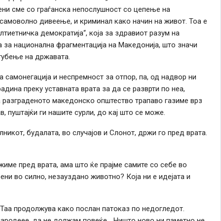
тени сме со граѓанска непослушност со цепење на
самоволно дивеење, и криминал како начин на живот. Тоа е
лтиетничка демократија“, која за здравиот разум на
а за национална фрагментација на Македонија, што значи
губење на државата.
а самонегација и неспремност за отпор, па, од надвор ни
адина преку уставната врата за да се разврти по неа,
а разграденото македонско општество трапаво газиме врз
в, пуштајќи ги нашите сурли, до кај што се може.
лникот, будалата, во случајов и Слонот, држи го пред врата.
жиме пред врата, ама што ќе прајме самите со себе во
ени во силно, незауздано животно? Која ни е идејата и
. Таа продолжува како послан патоказ по недогледот.
народеее, да не должам повеќе… Ништо ново ни паметно не