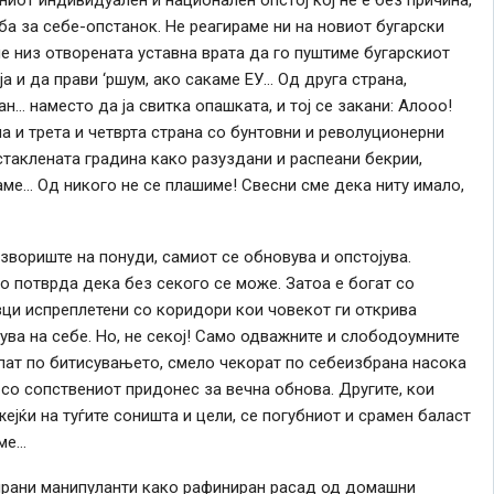
рба за себе-опстанок. Не реагираме ни на новиот бугарски
е низ отворената уставна врата да го пуштиме бугарскиот
 и да прави ‘ршум, ако сакаме ЕУ… Од друга страна,
… наместо да ја свитка опашката, и тој се закани: Алооо!
ма и трета и четврта страна со бунтовни и револуционерни
стаклената градина како разуздани и распеани бекрии,
ме… Од никого не се плашиме! Свесни сме дека ниту имало,
извориште на понуди, самиот се обновува и опстојува.
ко потврда дека без секого се може. Затоа е богат со
вци испреплетени со коридори кои човекот ги открива
ува на себе. Но, не секој! Само одважните и слободоумните
 пат по битисувањето, смело чекорат по себеизбрана насока
 со сопствениот придонес за вечна обнова. Другите, кои
ејќи на туѓите соништа и цели, се погубниот и срамен баласт
аме…
ирани манипуланти како рафиниран расад од домашни