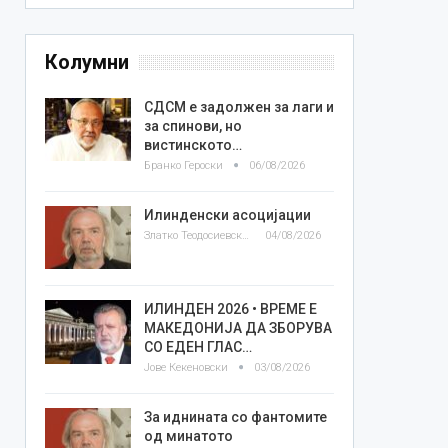
Колумни
СДСМ е задолжен за лаги и
за спинови, но
вистинското…
Бранко Героски
06/08/2026
Илинденски асоцијации
Златко Теодосиевски
04/08/2026
ИЛИНДЕН 2026 • ВРЕМЕ Е
МАКЕДОНИЈА ДА ЗБОРУВА
СО ЕДЕН ГЛАС…
Јове Кекеновски
03/08/2026
За иднината со фантомите
од минатото