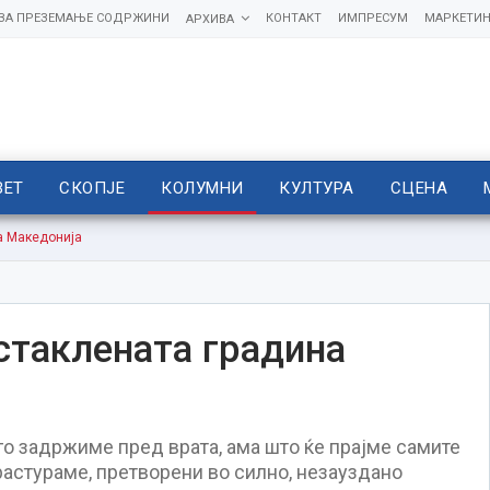
 ЗА ПРЕЗЕМАЊЕ СОДРЖИНИ
КОНТАКТ
ИМПРЕСУМ
МАРКЕТИН
АРХИВА
ВЕТ
СКОПЈЕ
КОЛУМНИ
КУЛТУРА
СЦЕНА
а Македонија
стаклената градина
го задржиме пред врата, ама што ќе прајме самите
растураме, претворени во силно, незауздано