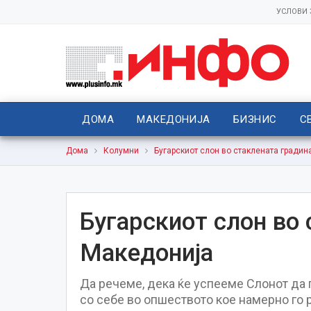
УСЛОВИ
ДОМА
МАКЕДОНИЈА
БИЗНИС
С
Дома
Колумни
Бугарскиот слон во стаклената градин
Бугарскиот слон во 
Македонија
Да речеме, дека ќе успееме Слонот да 
со себе во опшеството кое намерно го 