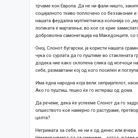
трчаме кон Европа. Да не ни фали ништо, заки
социјалното ткиво поплочено со беззаконие и 
нашата феудална мултиетничка колонија со „му
логиката е мајтапење, во кое се крие замислат
доброволна самонегација на Македонците, со 
Оној, Слонот бугарски, ја користи нашата срамн
чука со сурлата да го пуштиме во стаклената гр
додека ние како склопена слика од исечоци н
себе, размавтани кој од кого посилен и поглупа
Има една народна која вели: непријателот, наси
Ако го пуштиш, тешко ќе го истераш од дома.
Да речеме, дека ќе успееме Слонот да го задр
опшеството кое намерно го растураме, претвор
целта?
Негрижата за себе, не ни е од денес или вчера
Немаме намера да се смениме…, затоа, ајдеее 