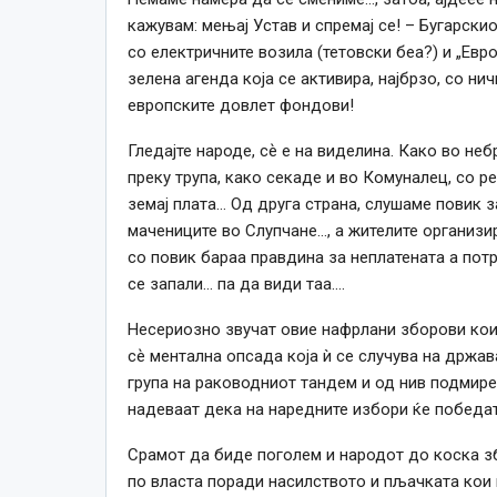
кажувам: мењај Устав и спремај се! – Бугарскио
со електричните возила (тетовски беа?) и „Ев
зелена агенда која се активира, најбрзо, со нич
европските довлет фондови!
Гледајте народе, сѐ е на виделина. Како во не
преку трупа, како секаде и во Комуналец, со р
земај плата… Од друга страна, слушаме повик 
мачениците во Слупчане…, а жителите организир
со повик бараа правдина за неплатената а потр
се запали… па да види таа.…
Несериозно звучат овие нафрлани зборови кои 
сѐ ментална опсада која ѝ се случува на држа
група на раководниот тандем и од нив подмирен
надеваат дека на наредните избори ќе победа
Срамот да биде поголем и народот до коска збу
по власта поради насилството и пљачката кои 