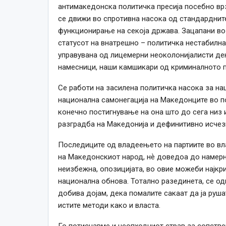
антимакедонска политичка пресија посебно врз
се движи во спротивна насока од стандарднит
функционирање на секоја држава. Зацапани во
статусот на внатрешно – политичка нестабилн
управувана од лицемерни неоколонијалисти дек
намесници, наши камшикари од криминалното п
Се работи на засилена политичка насока за н
национална самонегација на Македонците во п
конечно постигнување на она што до сега низ и
разградба на Македонија и дефинитивно исчез
Последиците од владеењето на партиите во вл
на Македонскиот народ, нѐ доведоа до намерна
неизбежна, опозицијата, во овие можеби најкр
национална обнова. Тотално разединета, се одн
добива дојам, дека помалите сакаат да ја руша
истите методи како и власта.
Го потиснавме и неопходниот страв за сопствен