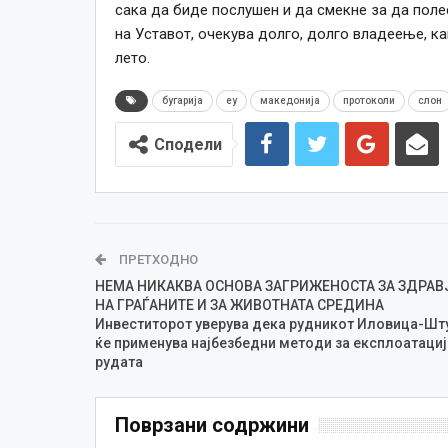
сака да биде послушен и да смекне за да полес
на Уставот, очекува долго, долго владеење, ка
лето.
бугарија
еу
македонија
протоколи
слон
Сподели
ПРЕТХОДНО
НЕМА НИКАКВА ОСНОВА ЗАГРИЖЕНОСТА ЗА ЗДРАВ
НА ГРАЃАНИТЕ И ЗА ЖИВОТНАТА СРЕДИНА
Инвеститорот уверува дека рудникот Иловица-Шт
ќе применува најбезбедни методи за експлоатациј
рудата
Поврзани содржини