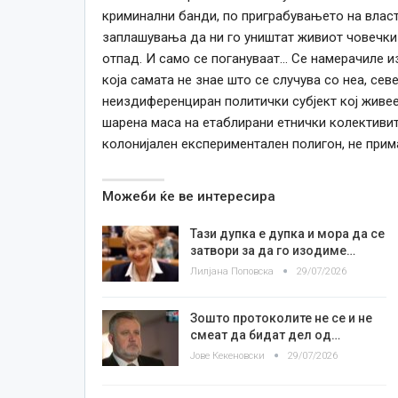
криминални банди, по приграбувањето на власт
заплашувања да ни го уништат живиот човечки д
отпад. И само се погануваат… Се намерачиле из
која самата не знае што се случува со неа, сев
неиздиференциран политички субјект кој живее 
шарена маса на етаблирани етнички колективит
колонијален експериментален полигон, не прим
Можеби ќе ве интересира
Тази дупка е дупка и мора да се
затвори за да го изодиме…
Лилјана Поповска
29/07/2026
Зошто протоколите не се и не
смеат да бидат дел од…
Јове Кекеновски
29/07/2026