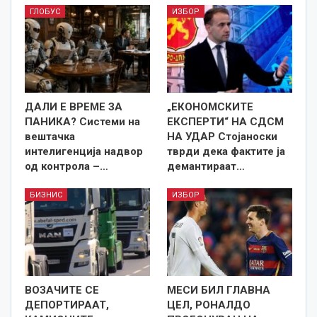
ГЛОБУС
ИЗБОР
ДАЛИ Е ВРЕМЕ ЗА
„ЕКОНОМСКИТЕ
ПАНИКА? Системи на
ЕКСПЕРТИ“ НА СДСМ
вештачка
НА УДАР Стојаноски
интелигенција надвор
тврди дека фактите ја
од контрола –…
демантираат…
БИЗНИС
ИЗБОР
ВОЗАЧИТЕ СЕ
МЕСИ БИЛ ГЛАВНА
ДЕПОРТИРААТ,
ЦЕЛ, РОНАЛДО