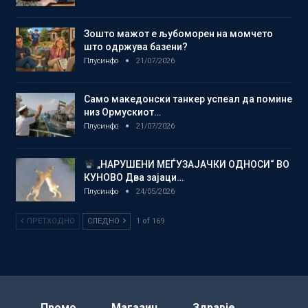
Зошто мажот е љубоморен на момчето
што одржува базени?
Плусинфо
21/07/2026
Само македонски танкер успеал да помине
низ Ормускиот…
Плусинфо
21/07/2026
„НАРУШЕНИ МЕЃУЗАЈАЧКИ ОДНОСИ“ ВО
КУНОВО Два зајаци…
Плусинфо
24/05/2026
ПРЕТХОДНО
СЛЕДНО
1 of 169
Промо
Магазин
Здравје