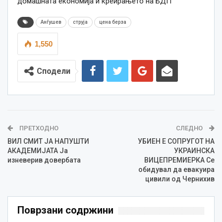
домашната економија и креирањето на БДП
Анѓушев
струја
цена берза
1,550
Сподели
ПРЕТХОДНО
СЛЕДНО
ВИЛ СМИТ ЈА НАПУШТИ
УБИЕН Е СОПРУГОТ НА
АКАДЕМИЈАТА Ја
УКРАИНСКА
изневерив довербата
ВИЦЕПРЕМИЕРКА Се
обидувал да евакуира
цивили од Чернихив
Поврзани содржини