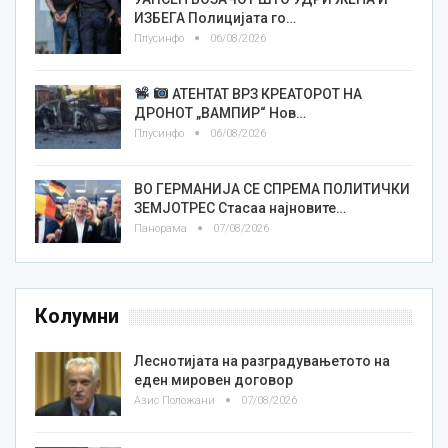
ИЗБЕГА Полицијата го…
Плусинфо
06/08/2026
АТЕНТАТ ВРЗ КРЕАТОРОТ НА
ДРОНОТ „ВАМПИР“ Нов…
Плусинфо
06/08/2026
ВО ГЕРМАНИЈА СЕ СПРЕМА ПОЛИТИЧКИ
ЗЕМЈОТРЕС Стасаа најновите…
Панорама
07/08/2026
Колумни
Леснотијата на разградувањетото на
еден мировен договор
Азис Положани
07/08/2026