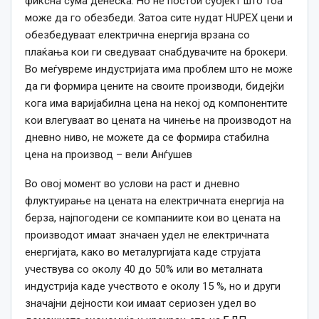
фиксна сума денеска. Но не постои субјект што тоа
може да го обезбеди. Затоа сите нудат HUPEX цени и
обезбедуваат електрична енергија врзана со
плаќања кои ги сведуваат снабдувачите на брокери.
Во меѓувреме индустријата има проблем што не може
да ги формира цените на своите производи, бидејќи
кога има варијабилна цена на некој од компонентите
кои влегуваат во цената на чинење на производот на
дневно ниво, не можете да се формира стабилна
цена на производ – вели Анѓушев
Во овој момент во услови на раст и дневно
флуктуирање на цената на електричната енергија на
берза, најпогодени се компаниите кои во цената на
производот имаат значаен удел не електричната
енергијата, како во металургијата каде струјата
учествува со околу 40 до 50% или во металната
индустрија каде учеството е околу 15 %, но и други
значајни дејности кои имаат сериозен удел во