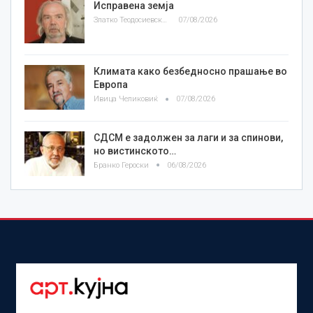
Исправена земја
Златко Теодосиевски
07/08/2026
Климата како безбедносно прашање во
Европа
Ивица Челиковиќ
07/08/2026
СДСМ е задолжен за лаги и за спинови,
но вистинското…
Бранко Героски
06/08/2026