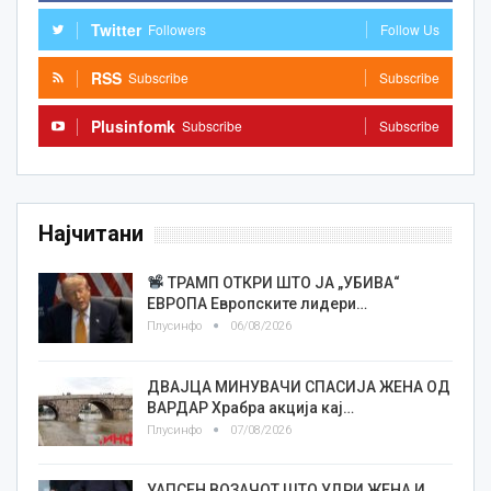
Twitter
Followers
Follow Us
RSS
Subscribe
Subscribe
Plusinfomk
Subscribe
Subscribe
Најчитани
ТРАМП ОТКРИ ШТО ЈА „УБИВА“
ЕВРОПА Европските лидери…
Плусинфо
06/08/2026
ДВАЈЦА МИНУВАЧИ СПАСИЈА ЖЕНА ОД
ВАРДАР Храбра акција кај…
Плусинфо
07/08/2026
УАПСЕН ВОЗАЧОТ ШТО УДРИ ЖЕНА И