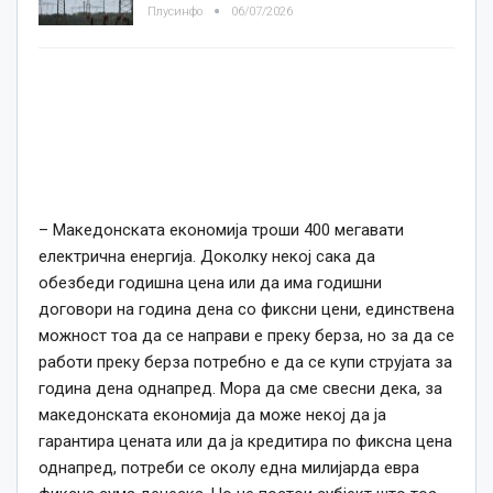
Плусинфо
06/07/2026
– Македонската економија троши 400 мегавати
електрична енергија. Доколку некој сака да
обезбеди годишна цена или да има годишни
договори на година дена со фиксни цени, единствена
можност тоа да се направи е преку берза, но за да се
работи преку берза потребно е да се купи струјата за
година дена однапред. Мора да сме свесни дека, за
македонската економија да може некој да ја
гарантира цената или да ја кредитира по фиксна цена
однапред, потреби се околу една милијарда евра