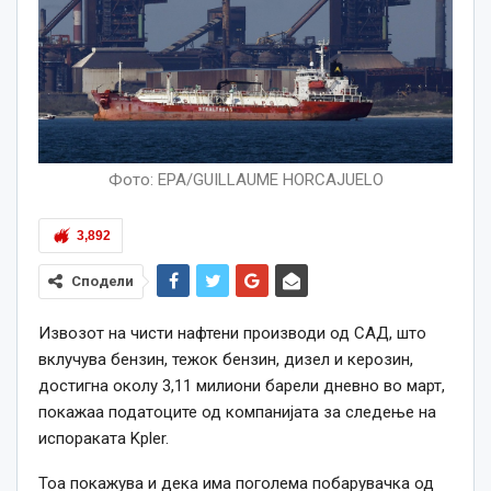
Фото: EPA/GUILLAUME HORCAJUELO
3,892
Сподели
Извозот на чисти нафтени производи од САД, што
вклучува бензин, тежок бензин, дизел и керозин,
достигна околу 3,11 милиони барели дневно во март,
покажаа податоците од компанијата за следење на
испораката Kpler.
Тоа покажува и дека има поголема побарувачка од