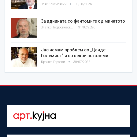
Јове Кекеновски
03/08/2026
За иднината со фантомите од минатото
Златко Теодосиевски
31/07/2026
Јас немам проблем со „Цанде
Големиот“ и со некои поголеми…
Бранко Героски
30/07/2026