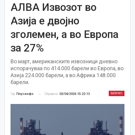
АЛВА Извозот во
Азија е двојно
зголемен, а во Европа
за 27%
Во март, американските извозници дневно
испорачуваа по 414.000 барели во Европа, во
Азија 224.000 барели, а во Африка 148.000
барели.
БИЗНИС
Објавено
02/04/2026 15:22:13
Од
Плусинфо