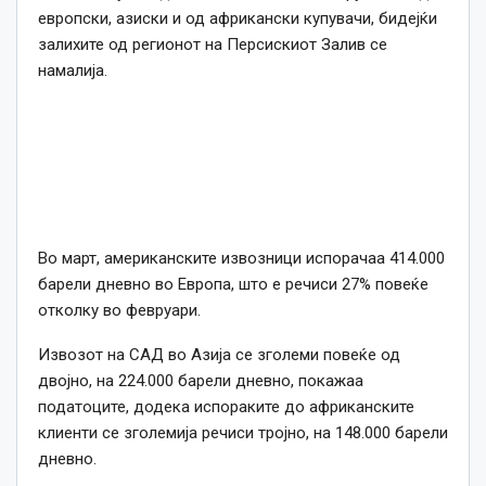
европски, азиски и од африкански купувачи, бидејќи
залихите од регионот на Персискиот Залив се
намалија.
Во март, американските извозници испорачаа 414.000
барели дневно во Европа, што е речиси 27% повеќе
отколку во февруари.
Извозот на САД во Азија се зголеми повеќе од
двојно, на 224.000 барели дневно, покажаа
податоците, додека испораките до африканските
клиенти се зголемија речиси тројно, на 148.000 барели
дневно.