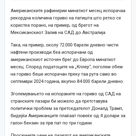
Американските рафинерии минатиот месец испорачаа
рекордна количина гориво на патишта што ретко се
користеа порано, на пример, од брегот на
Мексиканскиот Залив на САД до Австралија.
Така, на пример, околу 72.000 барели дневно чисти
нафтени производи беа испорачани од
американскиот источен брег до Европа минатиот
месец. Според податоците на „Кплер“, поголем обем
на гориво беше испорачан преку таа рута само во
септември 2024 година, вкупно 84.000 барели дневно.
Зголемувањето на испораките на гориво од САД на
странските пазари би можело да претставува
политички проблем за претседателот Доналд Трамп,
бидејќи Американците плаќаат повеќе од 4 долари за
галон бензин за прв пат по три години.
Просечните цени на дизелот на американските