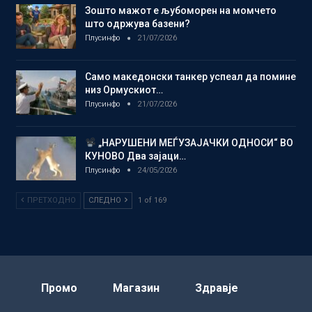
Зошто мажот е љубоморен на момчето
што одржува базени?
Плусинфо
21/07/2026
Само македонски танкер успеал да помине
низ Ормускиот…
Плусинфо
21/07/2026
„НАРУШЕНИ МЕЃУЗАЈАЧКИ ОДНОСИ“ ВО
КУНОВО Два зајаци…
Плусинфо
24/05/2026
ПРЕТХОДНО
СЛЕДНО
1 of 169
Промо
Магазин
Здравје