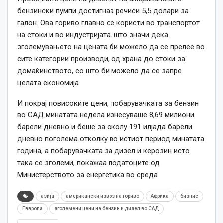
бензински пумпи достигнаа речиси 5,5 долари за
галон. Ова гориво главно се користи во транспортот
на стоки и во индустријата, што значи дека
зголемувањето на цената би можело да се прелее во
сите категории производи, од храна до стоки за
домаќинството, со што би можело да се запре
целата економија.
И покрај повисоките цени, побарувачката за бензин
во САД минатата недела изнесуваше 8,69 милиони
барели дневно и беше за околу 191 илјада барели
дневно поголема отколку во истиот период минатата
година, а побарувачката за дизел и керозин исто
така се зголеми, покажаа податоците од
Министерството за енергетика во среда.
азија
американски извоз на гориво
Африка
бизнис
Еввропа
зголемени цени на бензин и дизел во САД