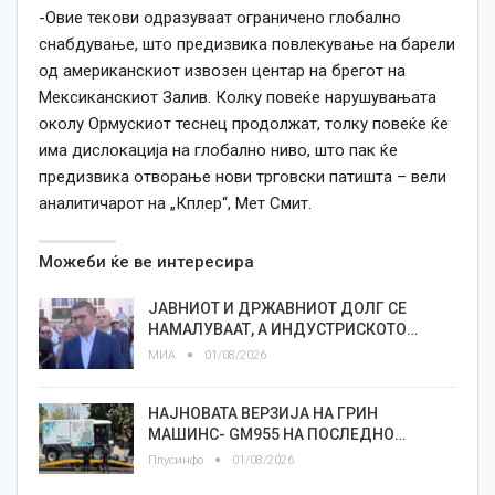
-Овие текови одразуваат ограничено глобално
снабдување, што предизвика повлекување на барели
од американскиот извозен центар на брегот на
Мексиканскиот Залив. Колку повеќе нарушувањата
околу Ормускиот теснец продолжат, толку повеќе ќе
има дислокација на глобално ниво, што пак ќе
предизвика отворање нови трговски патишта – вели
аналитичарот на „Кплер“, Мет Смит.
Можеби ќе ве интересира
ЈАВНИОТ И ДРЖАВНИОТ ДОЛГ СЕ
НАМАЛУВААТ, А ИНДУСТРИСКОТО…
МИА
01/08/2026
НАЈНОВАТА ВЕРЗИЈА НА ГРИН
МАШИНС- GM955 НА ПОСЛЕДНО…
Плусинфо
01/08/2026