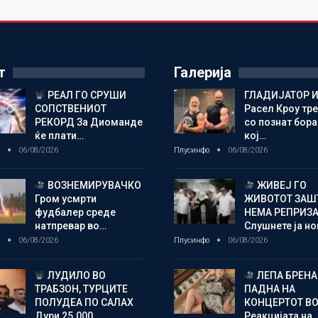
т
Галерија
РЕАЛ ГО СРУШИ
ГЛАДИЈАТОР И
СОПСТВЕНИОТ
Расел Кроу тр
РЕКОРД За Диоманде
со познат бора
ќе плати…
кој…
о
06/08/2026
Плусинфо
06/08/2026
ВОЗНЕМИРУВАЧКО
ЖИВЕЈ ГО
Гром усмрти
ЖИВОТОТ ЗАШ
фудбалер среде
НЕМА РЕПРИЗ
натпревар во…
Слушнете ја н
о
06/08/2026
Плусинфо
06/08/2026
ЛУДИЛО ВО
ЛЕПА БРЕНА
ТРАБЗОН, ТУРЦИТЕ
ПАДНА НА
ПОЛУДЕА ПО САЛАХ
КОНЦЕРТОТ ВО
Дури 25.000…
Реакцијата на