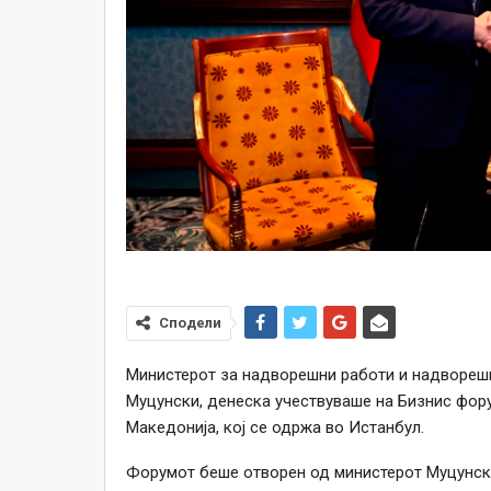
Сподели
Министерот за надворешни работи и надворешн
Муцунски, денеска учествуваше на Бизнис фору
Македонија, кој се одржа во Истанбул.
Форумот беше отворен од министерот Муцунски 