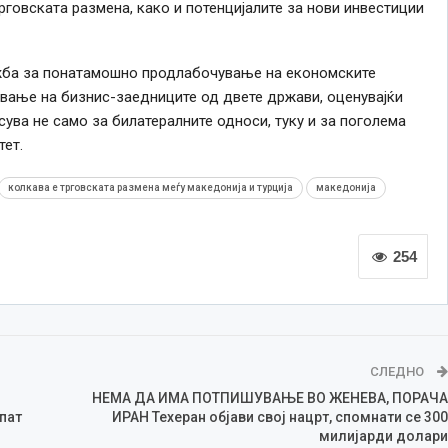
овската размена, како и потенцијалите за нови инвестиции
ожба за понатамошно продлабочување на економските
вање на бизнис-заедниците од двете држави, оценувајќи
ва не само за билатералните односи, туку и за поголема
тет.
колкава е трговската размена меѓу македонија и турција
македонија
254
СЛЕДНО
НЕМА ДА ИМА ПОТПИШУВАЊЕ ВО ЖЕНЕВА, ПОРАЧА
пат
ИРАН Техеран објави свој нацрт, спомнати се 300
милијарди долари