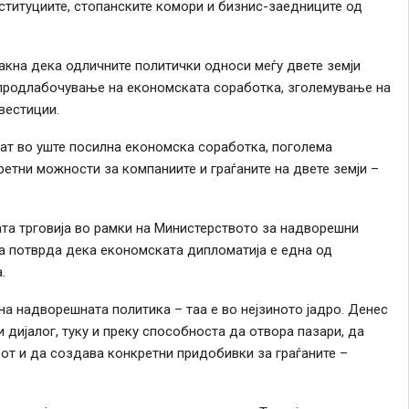
нституциите, стопанските комори и бизнис-заедниците од
акна дека одличните политички односи меѓу двете земји
 продлабочување на економската соработка, зголемување на
вестиции.
ат во уште посилна економска соработка, поголема
етни можности за компаниите и граѓаните на двете земји –
та трговија во рамки на Министерството за надворешни
на потврда дека економската дипломатија е една од
.
а надворешната политика – таа е во нејзиното јадро. Денес
 дијалог, туку и преку способноста да отвора пазари, да
от и да создава конкретни придобивки за граѓаните –