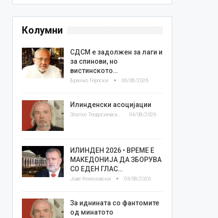
Колумни
СДСМ е задолжен за лаги и
за спинови, но
вистинското…
Бранко Героски
06/08/2026
Илинденски асоцијации
Златко Теодосиевски
04/08/2026
ИЛИНДЕН 2026 • ВРЕМЕ Е
МАКЕДОНИЈА ДА ЗБОРУВА
СО ЕДЕН ГЛАС…
Јове Кекеновски
03/08/2026
За иднината со фантомите
од минатото