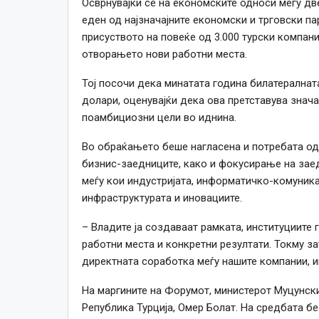
Осврнувајќи се на економските односи меѓу дв
еден од најзначајните економски и трговски па
присуството на повеќе од 3.000 турски компан
отворањето нови работни места.
Тој посочи дека минатата година билатералнат
долари, оценувајќи дека ова претставува знача
поамбициозни цели во иднина.
Во обраќањето беше нагласена и потребата од
бизнис-заедниците, како и фокусирање на зае
меѓу кои индустријата, информатичко-комуникац
инфраструктурата и иновациите.
– Владите ја создаваат рамката, институциите 
работни места и конкретни резултати. Токму з
директната соработка меѓу нашите компании, и
На маргините на Форумот, министерот Муцунски
Република Турција, Омер Болат. На средбата бе