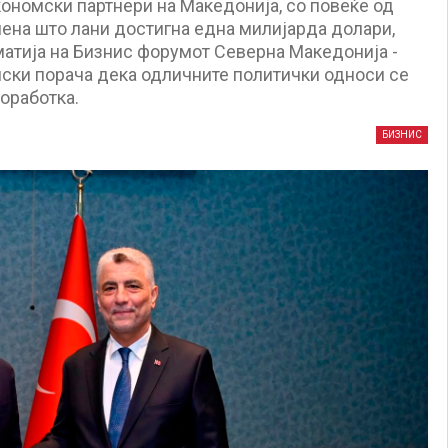
кономски партнери на Македонија, со повеќе од
мена што лани достигна една милијарда долари,
атија на Бизнис форумот Северна Македонија -
нски порача дека одличните политички односи се
оработка.
БИЗНИС