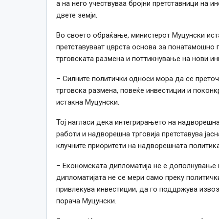
а на него учествуваа бројни претставници на и
двете земји.
Во своето обраќање, министерот Муцунски ист
претставуваат цврста основа за понатамошно
трговската размена и поттикнување на нови ин
– Силните политички односи мора да се преточ
трговска размена, повеќе инвестиции и поконкр
истакна Муцунски.
Тој нагласи дека интегрирањето на надворешна
работи и надворешна трговија претставува јас
клучните приоритети на надворешната политика
– Економската дипломатија не е дополнување н
дипломатијата не се мери само преку политички
привлекува инвестиции, да го поддржува извоз
порача Муцунски.