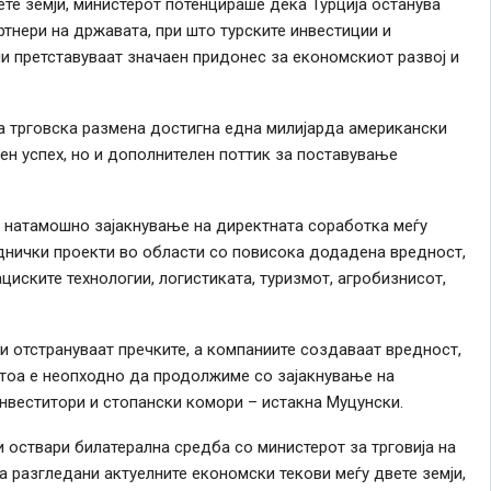
ете земји, министерот потенцираше дека Турција останува
ртнери на државата, при што турските инвестиции и
ии претставуваат значаен придонес за економскиот развој и
а трговска размена достигна една милијарда американски
ен успех, но и дополнителен поттик за поставување
 натамошно зајакнување на директната соработка меѓу
днички проекти во области со повисока додадена вредност,
иските технологии, логистиката, туризмот, агробизнисот,
ги отстрануваат пречките, а компаниите создаваат вредност,
атоа е неопходно да продолжиме со зајакнување на
нвеститори и стопански комори – истакна Муцунски.
 оствари билатерална средба со министерот за трговија на
а разгледани актуелните економски текови меѓу двете земји,