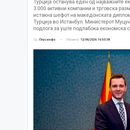
Турција останува еден од најважните е
3.000 активни компании и трговска раз
истакна шефот на македонската диплом
Турција во Истанбул. Министерот Муцу
подлога за уште подлабока економска с
Објавено
12/06/2026 16:50:38
Од
Плусинфо