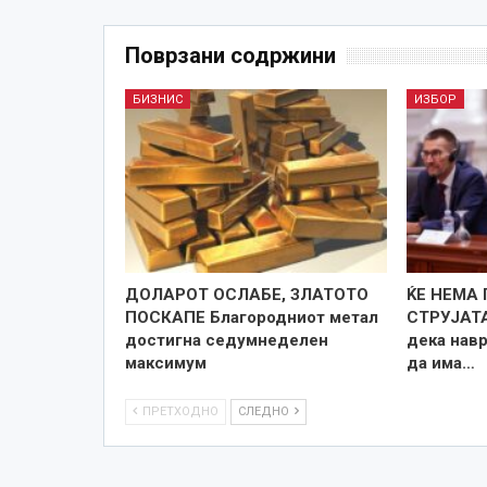
Поврзани содржини
БИЗНИС
ИЗБОР
ДОЛАРОТ ОСЛАБЕ, ЗЛАТОТО
ЌЕ НЕМА
ПОСКАПЕ Благородниот метал
СТРУЈАТА
достигна седумнеделен
дека нав
максимум
да има…
ПРЕТХОДНО
СЛЕДНО