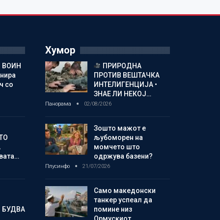
Хумор
 ВОИН
ПРИРОДНА
енира
ПРОТИВ ВЕШТАЧКА
ч со
ИНТЕЛИГЕНЦИЈА •
ЗНАЕ ЛИ НЕКОЈ…
Панорама
02/08/2026
Зошто мажот е
ТО
љубоморен на
А
момчето што
овата…
одржува базени?
Плусинфо
21/07/2026
Само македонски
танкер успеал да
 БУДВА
помине низ
…
Ормускиот…