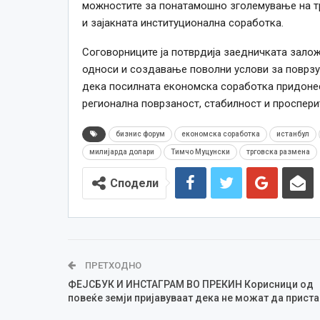
можностите за понатамошно зголемување на трг
и зајакната институционална соработка.
Соговорниците ја потврдија заедничката зал
односи и создавање поволни услови за поврзу
дека посилната економска соработка придонесу
регионална поврзаност, стабилност и проспери
бизнис форум
економска соработка
истанбул
милијарда долари
Тимчо Муцунски
трговска размена
Сподели
ПРЕТХОДНО
ФЕЈСБУК И ИНСТАГРАМ ВО ПРЕКИН Корисници од
повеќе земји пријавуваат дека не можат да приста