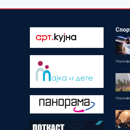
Спор
Плусинф
Плусинф