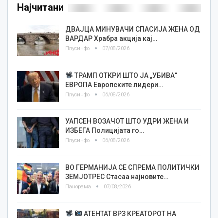
Најчитани
ДВАЈЦА МИНУВАЧИ СПАСИЈА ЖЕНА ОД
ВАРДАР Храбра акција кај…
Плусинфо
07/08/2026
ТРАМП ОТКРИ ШТО ЈА „УБИВА“
ЕВРОПА Европските лидери…
Плусинфо
06/08/2026
УАПСЕН ВОЗАЧОТ ШТО УДРИ ЖЕНА И
ИЗБЕГА Полицијата го…
Плусинфо
06/08/2026
ВО ГЕРМАНИЈА СЕ СПРЕМА ПОЛИТИЧКИ
ЗЕМЈОТРЕС Стасаа најновите…
Панорама
07/08/2026
АТЕНТАТ ВРЗ КРЕАТОРОТ НА