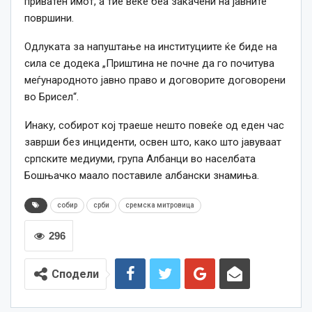
приватен имот, а тие веќе беа закачени на јавните
површини.
Одлуката за напуштање на институциите ќе биде на
сила се додека „Приштина не почне да го почитува
меѓународното јавно право и договорите договорени
во Брисел“.
Инаку, собирот кој траеше нешто повеќе од еден час
заврши без инциденти, освен што, како што јавуваат
српските медиуми, група Албанци во населбата
Бошњачко маало поставиле албански знамиња.
собир
срби
сремска митровица
296
Сподели