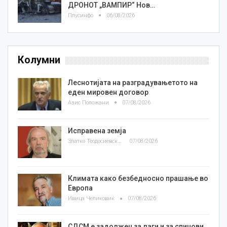
ДРОНОТ „ВАМПИР“ Нов…
Плусинфо
06/08/2026
Колумни
Леснотијата на разградувањетото на
еден мировен договор
Азис Положани
07/08/2026
Исправена земја
Златко Теодосиевски
07/08/2026
Климата како безбедносно прашање во
Европа
Ивица Челиковиќ
07/08/2026
СДСМ е задолжен за лаги и за спинови,