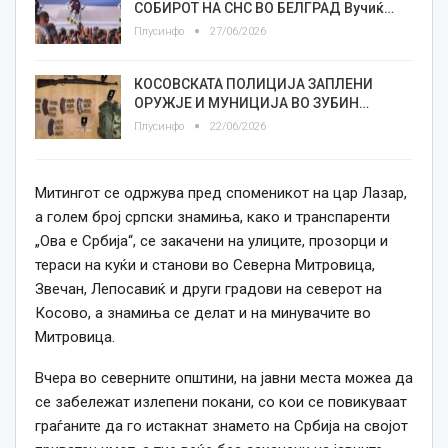
СОБИРОТ НА СНС ВО БЕЛГРАД Вучиќ…
Плусинфо
27/06/2026
КОСОВСКАТА ПОЛИЦИЈА ЗАПЛЕНИ
ОРУЖЈЕ И МУНИЦИЈА ВО ЗУБИН…
Плусинфо
22/06/2026
Митингот се одржува пред споменикот на цар Лазар,
а голем број српски знамиња, како и транспаренти
„Ова е Србија“, се закачени на улиците, прозорци и
тераси на куќи и станови во Северна Митровица,
Звечан, Лепосавиќ и други градови на северот на
Косово, а знамиња се делат и на минувачите во
Митровица.
Вчера во северните општини, на јавни места можеа да
се забележат излепени покани, со кои се повикуваат
граѓаните да го истакнат знамето на Србија на својот