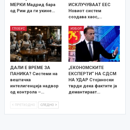
МЕРКИ Мадрид бара
ИСКЛУЧУВААТ ЕЕС
од Рим да ги укине…
Новиот систем
создава хаос,…
ГЛОБУС
ИЗБОР
ДАЛИ Е ВРЕМЕ ЗА
„ЕКОНОМСКИТЕ
ПАНИКА? Системи на
ЕКСПЕРТИ“ НА СДСМ
вештачка
НА УДАР Стојаноски
интелигенција надвор
тврди дека фактите ја
од контрола –…
демантираат…
ПРЕТХОДНО
СЛЕДНО