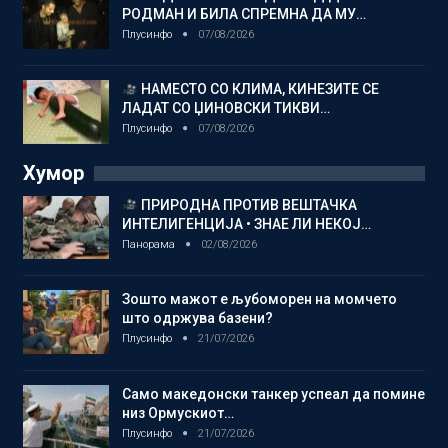
РОДМАН И БИЛА СПРЕМНА ДА МУ…
Плусинфо
07/08/2026
НАМЕСТО СО КЛИМА, КИНЕЗИТЕ СЕ
ЛАДАТ СО ЏИНОВСКИ ТИКВИ…
Плусинфо
07/08/2026
Хумор
ПРИРОДНА ПРОТИВ ВЕШТАЧКА
ИНТЕЛИГЕНЦИЈА • ЗНАЕ ЛИ НЕКОЈ…
Панорама
02/08/2026
Зошто мажот е љубоморен на момчето
што одржува базени?
Плусинфо
21/07/2026
Само македонски танкер успеал да помине
низ Ормускиот…
Плусинфо
21/07/2026