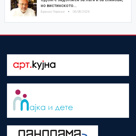
но вистинското…
Бранко Героски
06/08/2026