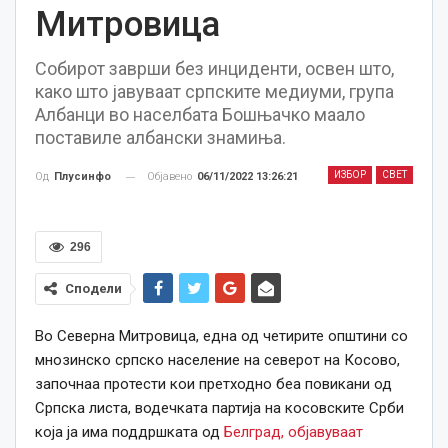
Митровица
Собирот заврши без инциденти, освен што,
како што јавуваат српските медиуми, група
Албанци во населбата Бошњачко маало
поставиле албански знамиња.
ИЗБОР
СВЕТ
Објавено
06/11/2022 13:26:21
Од
Плусинфо
296
Сподели
Во Северна Митровица, една од четирите општини со
мнозинско српско население на северот на Косово,
започнаа протести кои претходно беа повикани од
Српска листа, водечката партија на косовските Срби
која ја има поддршката од
Белград, објавуваат