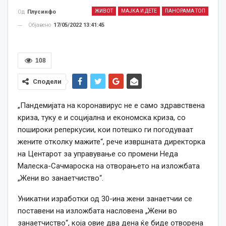
ЖИВОТ
МАЈКА И ДЕТЕ
ПАНОРАМА ТОП
Од
Плусинфо
Објавено
17/05/2022 13:41:45
108
Сподели
„Пандемијата на коронавирус не е само здравствена
криза, туку е и социјална и економска криза, со
пошироки реперкусии, кои потешко ги погодуваат
жените отколку мажите“, рече извршната директорка
на Центарот за управување со промени Неда
Малеска-Сачмароска на отвoрањето на изложбата
„Жени во занаетчиство“.
Уникатни изработки од 30-ина жени занаетчии се
поставени на изложбата насловена „Жени во
занаетчиство“, која овие два дена ќе биде отворена