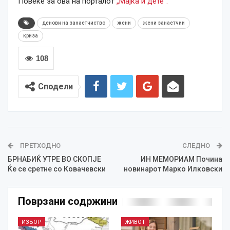
Повеќе за ова на порталот
„Мајка и дете“.
денови на занаетчиство
жени
жени занаетчии
криза
108
Сподели
ПРЕТХОДНО
СЛЕДНО
БРНАБИЌ УТРЕ ВО СКОПЈЕ
ИН МЕМОРИАМ Почина
Ќе се сретне со Ковачевски
новинарот Марко Илковски
Поврзани содржини
ИЗБОР
ЖИВОТ