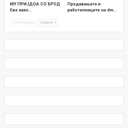
МУ ПРИЈДОА СО БРОД
Предавањата и
Еве како…
работилниците на dm…
ПРЕТХОДНО
СЛЕДНО