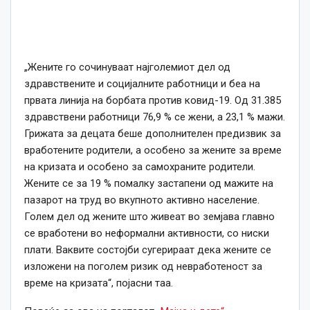
„Жените го сочинуваат најголемиот дел од
здравствените и социјалните работници и беа на
првата линија на борбата против ковид-19. Од 31.385
здравствени работници 76,9 % се жени, а 23,1 % мажи.
Грижата за децата беше дополнителен предизвик за
вработените родители, а особено за жените за време
на кризата и особено за самохраните родители.
Жените се за 19 % помалку застапени од мажите на
пазарот на труд во вкупното активно население.
Голем дел од жените што живеат во земјава главно
се вработени во неформални активности, со ниски
плати. Ваквите состојби сугерираат дека жените се
изложени на поголем ризик од невработеност за
време на кризата“, појасни таа.