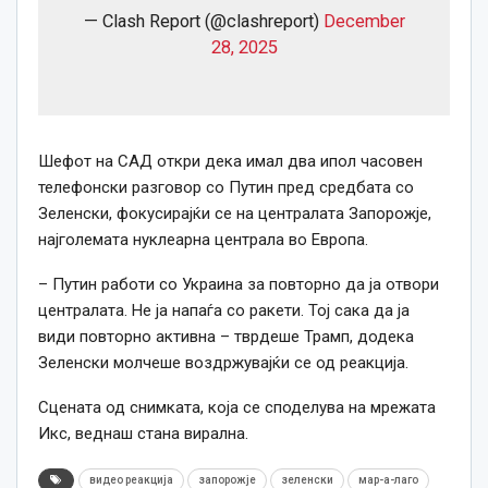
— Clash Report (@clashreport)
December
28, 2025
Шефот на САД откри дека имал два ипол часовен
телефонски разговор со Путин пред средбата со
Зеленски, фокусирајќи се на централата Запорожје,
најголемата нуклеарна централа во Европа.
– Путин работи со Украина за повторно да ја отвори
централата. Не ја напаѓа со ракети. Тој сака да ја
види повторно активна – тврдеше Трамп, додека
Зеленски молчеше воздржувајќи се од реакција.
Сцената од снимката, која се споделува на мрежата
Икс, веднаш стана вирална.
видео реакција
запорожје
зеленски
мар-а-лаго