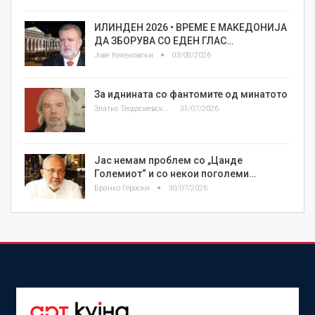
ИЛИНДЕН 2026 • ВРЕМЕ Е МАКЕДОНИЈА
ДА ЗБОРУВА СО ЕДЕН ГЛАС…
Јове Кекеновски
03/08/2026
За иднината со фантомите од минатото
Златко Теодосиевски
31/07/2026
Јас немам проблем со „Цанде
Големиот“ и со некои поголеми…
Бранко Героски
30/07/2026