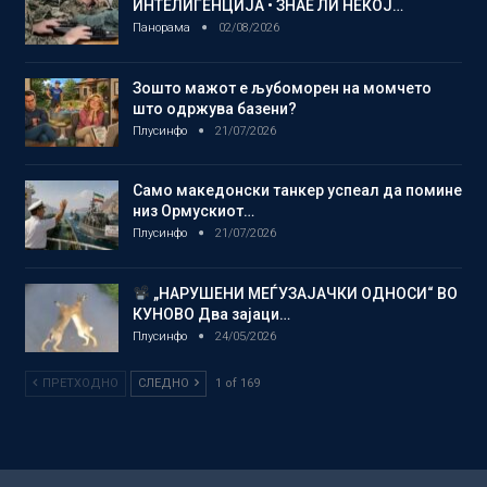
ИНТЕЛИГЕНЦИЈА • ЗНАЕ ЛИ НЕКОЈ…
Панорама
02/08/2026
Зошто мажот е љубоморен на момчето
што одржува базени?
Плусинфо
21/07/2026
Само македонски танкер успеал да помине
низ Ормускиот…
Плусинфо
21/07/2026
„НАРУШЕНИ МЕЃУЗАЈАЧКИ ОДНОСИ“ ВО
КУНОВО Два зајаци…
Плусинфо
24/05/2026
ПРЕТХОДНО
СЛЕДНО
1 of 169