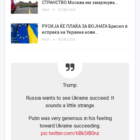
СТРАНСТВО Москва им замрзнува…
МИА
05/08/2026
РУСИЈА ЌЕ ПЛАЌА ЗА ВОЈНАТА Брисел ѝ
испраќа на Украина нови…
МИА
05/08/2026
Trump:
Russia wants to see Ukraine succeed. It
sounds a little strange.
Putin was very generous in his feeling
toward Ukraine succeeding.
pic.twitter.com/tiBk5lB0nz