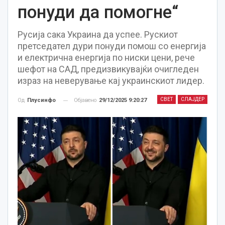
понуди да помогне“
Русија сака Украина да успее. Рускиот
претседател дури понуди помош со енергија
и електрична енергија по ниски цени, рече
шефот на САД, предизвикувајќи очигледен
израз на неверување кај украинскиот лидер.
СВЕТ
СЛАЈДЕР
Објавено
29/12/2025 9:20:27
Од
Плусинфо