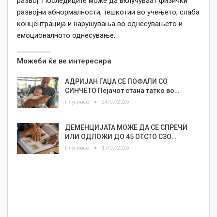
развој. Последиците може да вклучуваат физички
развојни абнормалности, тешкотии во учењето, слаба
концентрација и нарушувања во однесувањето и
емоционалното однесување.
Можеби ќе ве интересира
АДРИЈАН ГАЏА СЕ ПОФАЛИ СО
СИНЧЕТО Пејачот стана татко во…
Плусинфо
24/07/2026
ДЕМЕНЦИЈАТА МОЖЕ ДА СЕ СПРЕЧИ
ИЛИ ОДЛОЖИ ДО 45 ОТСТО СЗО…
Плусинфо
17/07/2026