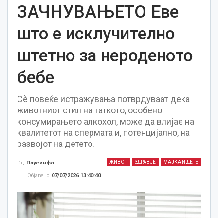
ЗАЧНУВАЊЕТО Еве
што е исклучително
штетно за нероденото
бебе
Сè повеќе истражувања потврдуваат дека
животниот стил на таткото, особено
консумирањето алкохол, може да влијае на
квалитетот на спермата и, потенцијално, на
развојот на детето.
ЖИВОТ
ЗДРАВЈЕ
МАЈКА И ДЕТЕ
Од
Плусинфо
Објавено
07/07/2026 13:40:40