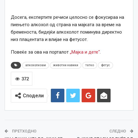
Досега, експертите речиси целосно се фокусираа на
пиењето алкохол од страна на мајката за време на
бременоста, бидејќи алкохолот поминува директно
низ плацентата и влијае на фетусот.
Повеќе за ова на порталот
„Мајка и дете“
.
алкохолизам
животни навики
татко
фетус
372
Сподели
ПРЕТХОДНО
СЛЕДНО