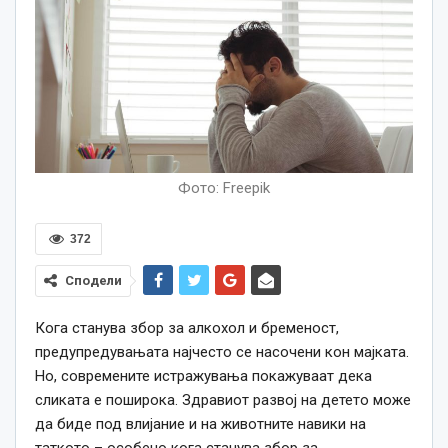
Фото: Freepik
372
Сподели
Кога станува збор за алкохол и бременост,
предупредувањата најчесто се насочени кон мајката.
Но, современите истражувања покажуваат дека
сликата е поширока. Здравиот развој на детето може
да биде под влијание и на животните навики на
таткото – особено кога станува збор за