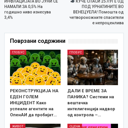
ИНФЛАЦИЈАТА ВО ЈУНИ СЕ
КУЧЕ СПАСИ 25 ЛУЃЕ ОД
НАМАЛИ ЗА 0,5% На
ПОД УРНАТИНИТЕ ВО
годишно ниво изнесува
ВЕНЕЦУЕЛА! Помошта од
3,4%
четвороножните спасители
е непроценлива
Поврзани содржини
ГЛОБУС
ГЛОБУС
РЕКОНСТРУКЦИЈА НА
ДАЛИ Е ВРЕМЕ ЗА
ЕДЕН ГОЛЕМ
ПАНИКА? Системи на
ИНЦИДЕНТ Како
вештачка
успеале агентите на
интелигенција надвор
ОпенАИ да пробијат…
од контрола –…
ЖИВОТ
СЦЕНА