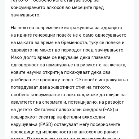
консумирањето алкохол во месеците пред
зачнувањето.
На чело на современите истражувања за здравјето
на идните генерации повеќе не е само однесувањето
на мајката за време на бременоста, туку сè повеќе и
здравјето на мажот во периодот пред зачнувањето.
Иако долго време се веруваше дека главната
одговорност за намалување на ризикот е кај жената,
новите научни откритија покажуваат дека ова
разбирање е премногу тесно. Сè повеќе истражувања
потврдуваат дека животниот стил на таткото,
особено консумирањето алкохол, може да влијае на
квалитетот на спермата и, потенцијално, на развојот
на детето. Феталниот алкохолен синдром (FAS) и
поширокиот спектар на фетални алкохолни
нарушувања (FASD) остануваат меѓу посериозните
последици од изложеноста на алкохол во раниот