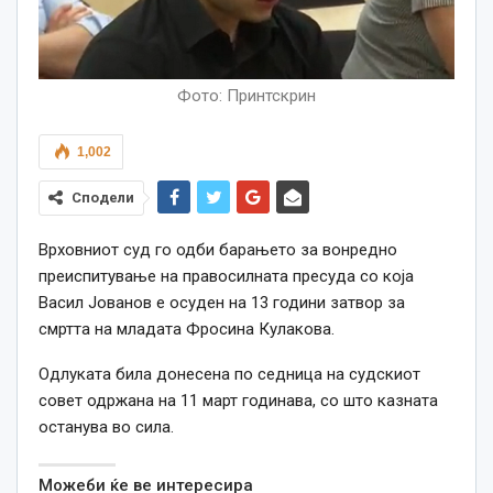
Фото: Принтскрин
1,002
Сподели
Врховниот суд го одби барањето за вонредно
преиспитување на правосилната пресуда со која
Васил Јованов е осуден на 13 години затвор за
смртта на младата Фросина Кулакова.
Одлуката била донесена по седница на судскиот
совет одржана на 11 март годинава, со што казната
останува во сила.
Можеби ќе ве интересира