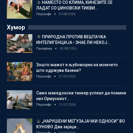
НАМЕСТО СО КЛИМА, КИНЕЗИТЕ СЕ
ЛАДАТ СО ЏИНОВСКИ ТИКВИ…
Плусинфо
07/08/2026
Хумор
ПРИРОДНА ПРОТИВ ВЕШТАЧКА
ИНТЕЛИГЕНЦИЈА • ЗНАЕ ЛИ НЕКОЈ…
Панорама
02/08/2026
Зошто мажот е љубоморен на момчето
што одржува базени?
Плусинфо
21/07/2026
Само македонски танкер успеал да помине
низ Ормускиот…
Плусинфо
21/07/2026
„НАРУШЕНИ МЕЃУЗАЈАЧКИ ОДНОСИ“ ВО
КУНОВО Два зајаци…
Плусинфо
24/05/2026