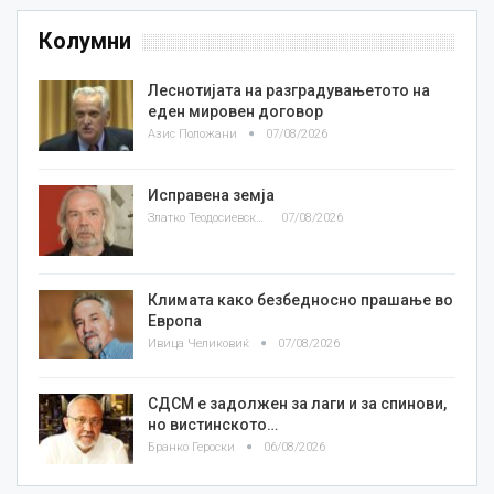
Колумни
Леснотијата на разградувањетото на
еден мировен договор
Азис Положани
07/08/2026
Исправена земја
Златко Теодосиевски
07/08/2026
Климата како безбедносно прашање во
Европа
Ивица Челиковиќ
07/08/2026
СДСМ е задолжен за лаги и за спинови,
но вистинското…
Бранко Героски
06/08/2026