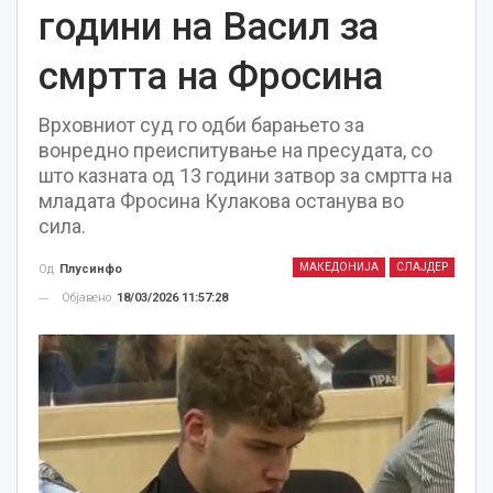
години на Васил за
смртта на Фросина
Врховниот суд го одби барањето за
вонредно преиспитување на пресудата, со
што казната од 13 години затвор за смртта на
младата Фросина Кулакова останува во
сила.
МАКЕДОНИЈА
СЛАЈДЕР
Од
Плусинфо
Објавено
18/03/2026 11:57:28