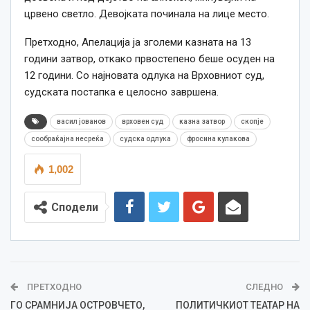
црвено светло. Девојката починала на лице место.
Претходно, Апелација ја зголеми казната на 13
години затвор, откако првостепено беше осуден на
12 години. Со најновата одлука на Врховниот суд,
судската постапка е целосно завршена.
васил јованов
врховен суд
казна затвор
скопје
сообраќајна несреќа
судска одлука
фросина кулакова
1,002
Сподели
ПРЕТХОДНО
СЛЕДНО
ГО СРАМНИЈА ОСТРОВЧЕТО,
ПОЛИТИЧКИОТ ТЕАТАР НА