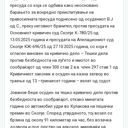
пресуда со која се одбива како неосновано
барањето за вонредно преиспитување на
правосилната пресуда поднесено од осудениот В.Ј.
од С., преку неговиот бранител, против пресудата на
Основниот кривичен суд Скопје К-780/25 од
13.05.2025 година и пресудата на Апелациониот суд
Скопје КЖ-696/25 од 27.10.2025 година, со која е
огласен виновен за кривично дело – Тешки дела
против безбедноста на луѓето и имотот во
сообраќајот од член 300 став 2 в.в. член 297 став 1 од
Кривичниот законик и осуден на казна затвор во
траење од 13 –тринаесет години – велат од судот.
Јованов беше осуден за тешко кривично дело против
безбедноста во сообраќајот, откако минатата
година со автомобил удри во Кулакова на пешачки
премин во Скопје. Според утврденото, тој возел со
брзина од околу 91 километар на час, без возачка
дозвола и под дејство на алкохол, минувајќи на