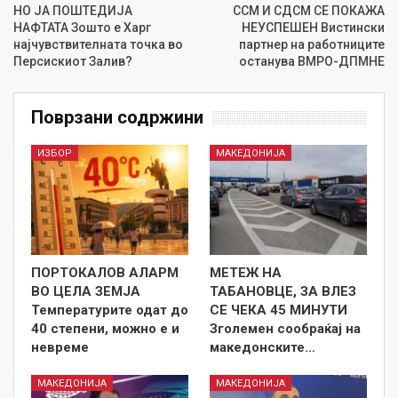
НО ЈА ПОШТЕДИЈА
ССМ И СДСМ СЕ ПОКАЖА
НАФТАТА Зошто е Харг
НЕУСПЕШЕН Вистински
најчувствителната точка во
партнер на работниците
Персискиот Залив?
останува ВМРО-ДПМНЕ
Поврзани содржини
ИЗБОР
МАКЕДОНИЈА
ПОРТОКАЛОВ АЛАРМ
МЕТЕЖ НА
ВО ЦЕЛА ЗЕМЈА
ТАБАНОВЦЕ, ЗА ВЛЕЗ
Температурите одат до
СЕ ЧЕКА 45 МИНУТИ
40 степени, можно е и
Зголемен сообраќај на
невреме
македонските…
МАКЕДОНИЈА
МАКЕДОНИЈА