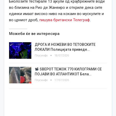
Биолозите тестирале 13 ајкули од крајбрежните води
во близина на Рио де Жанеиро и откриле дека сите
единки имаат високо ниво на кокаин во мускулите и
во црниот дроб,
пишува британски Телеграф
.
Можеби ќе ве интересира
ДРОГА И НОЖЕВИ ВО ТЕТОВСКИТЕ
ЛОКАЛИ Полицијата приведе…
Плусинфо
18/07/2026
ЅВЕРОТ ТЕЖОК 770 КИЛОГРАМИ СЕ
ПОЈАВИ ВО АТЛАНТИКОТ Бела…
Плусинфо
17/07/2026