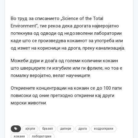
Во труд за списанието „Science of the Total
Environment“, тие рекоа дека дрогата најверојатно
потекнува од одводи од недозволени лаборатории
каде што се произведува кокаинот за употреба или
од измет на корисници на дрога, преку канализација.
Можеби дури и доаѓа од големи количини кокаин
што шверцерите ги изгубиле или ги фрлиле, но тоа е
помалку веројатно, велат научниците.
Откриените концентрации на кокаин се до 100 пати
повисоки од оние претходно откриени кај други
морски животни.
ајкули
бразил
дилери
дрога
издрогирани
кокаин
лаборатории