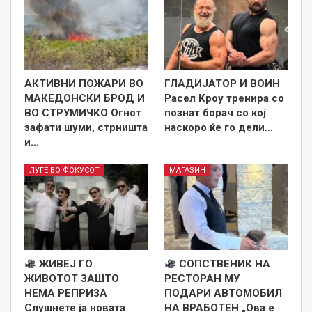
АКТИВНИ ПОЖАРИ ВО
ГЛАДИЈАТОР И ВОИН
МАКЕДОНСКИ БРОД И
Расел Кроу тренира со
ВО СТРУМИЧКО Огнот
познат борач со кој
зафати шуми, стрништа
наскоро ќе го дели…
и…
ЛУЃЕ ВО ФОКУСОТ
МАГАЗИН
ЖИВЕЈ ГО
СОПСТВЕНИК НА
ЖИВОТОТ ЗАШТО
РЕСТОРАН МУ
НЕМА РЕПРИЗА
ПОДАРИ АВТОМОБИЛ
Слушнете ја новата
НА ВРАБОТЕН „Ова е