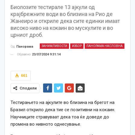
Биолозите тестирале 13 ајкули од
крајбрежните води во близина на Рио де
Жанеиро и откриле дека сите единки имаат
високо ниво на кокаин во мускулите и во
црниот дроб.
ЗАНИМЛИВОСТИ
ИЗБОР
ПАНОРАМА НАСЛОВНА
Од
Панорама
Објавено
23/07/2024 9:31:14
661
Сподели
Тестирањето на ајкулите во близина на брегот на
Бразил открило дека тие се позитивни на кокаин.
Научниците стравуваат дека тоа ќе доведе до
промена во нивното однесување.