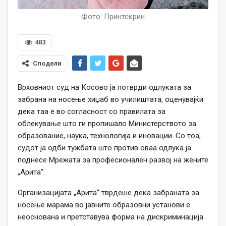
Фото: Принтскрин
483
Сподели
В
рховниот суд на Косово ја п
отврди одлуката за
забрана на носење хиџаб во училиштата, оценувајќи
дека таа е во согласност со правилата за
облекување што ги пропишало Министерството за
образование, наука, технологија и иновации. Со тоа,
судот ја одби тужбата што против оваа одлука ја
поднесе Мрежата за професионален развој на жените
„Арита“.
Организацијата „Арита“ тврдеше дека забраната за
носење марама во јавните образовни установи е
неоснована и претставува форма на дискриминација.