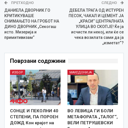
ПРЕТХОДНО
СЛЕДНО
ДАНИЕЛА ДВОРНИК ГО
ДЕБЕЛА ТРАГА ОД ИСТУРЕН
КРИТИКУВАШЕ
ПЕСОК, ЧАКАЛ И ЦЕМЕНТ ЈА
СНИМАЊЕТО НА ГРОБОТ НА
„КРАСИ“ ЦЕНТРАЛНАТА
ДИНО ДВОРНИК „Секогаш
УЛИЦА ВО СКОПЈЕ! Ќе ја
исто. Мизерија и
исчисти ли некој, или ќе се
примитивизам“
чека возилата сами да ја
„изметат“?
Поврзани содржини
ИЗБОР
МАКЕДОНИЈА
СОНЦЕ И ПЕКОЛНИ 40
ВО ЛЕВИЦА ГИ БОЛИ
СТЕПЕНИ, ПА ПОРОЕН
МЕТАФОРАТА „ТАЛОГ“,
ДОЖД Кон крајот на
ВЕЛИ ПЕТРУШЕВСКИ