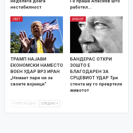
неделата доаѓа
Го праша Апасиев што
нестабилност
работел…
СВЕТ
ИЗБОР
ТРАМП НАЈАВИ
БАНДЕРАС ОТКРИ
ЕКОНОМСКИ НАМЕСТО
ЗОШТО Е
ВОЕН УДАР ВРЗ ИРАН
БЛАГОДАРЕН ЗА
„Немаат пари ни за
СРЦЕВИОТ УДАР Три
своите војници“
стента му го превртеле
животот
ПРЕТХОДНО
СЛЕДНО