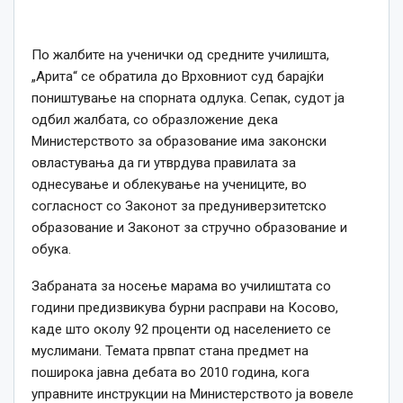
По жалбите на ученички од средните училишта,
„Арита“ се обратила до Врховниот суд барајќи
поништување на спорната одлука. Сепак, судот ја
одбил жалбата, со образложение дека
Министерството за образование има законски
овластувања да ги утврдува правилата за
однесување и облекување на учениците, во
согласност со Законот за предуниверзитетско
образование и Законот за стручно образование и
обука.
Забраната за носење марама во училиштата со
години предизвикува бурни расправи на Косово,
каде што околу 92 проценти од населението се
муслимани. Темата првпат стана предмет на
поширока јавна дебата во 2010 година, кога
управните инструкции на Министерството ја вовеле