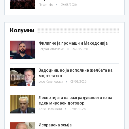
Плусинфо
09/08/2026
Колумни
Филипче ја промаши и Македонија
Богдан Илиевски
09/08/2026
Задоцнив, но ја исполнив желбата на
мојот татко
Јове Кекеновски
08/08/2026
Леснотијата на разградувањетото на
еден мировен договор
Азис Положани
07/08/2026
Исправена земја