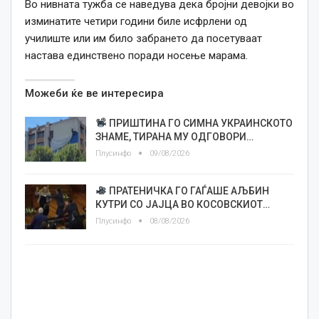
Во нивната тужба се наведува дека бројни девојки во
изминатите четири години биле исфрлени од
училиште или им било забрането да посетуваат
настава единствено поради носење марама.
Можеби ќе ве интересира
ПРИШТИНА ГО СИМНА УКРАИНСКОТО
ЗНАМЕ, ТИРАНА МУ ОДГОВОРИ…
Плусинфо
09/08/2026
ПРАТЕНИЧКА ГО ГАЃАШЕ АЉБИН
КУТРИ СО ЈАЈЦА ВО КОСОВСКИОТ…
Плусинфо
08/08/2026