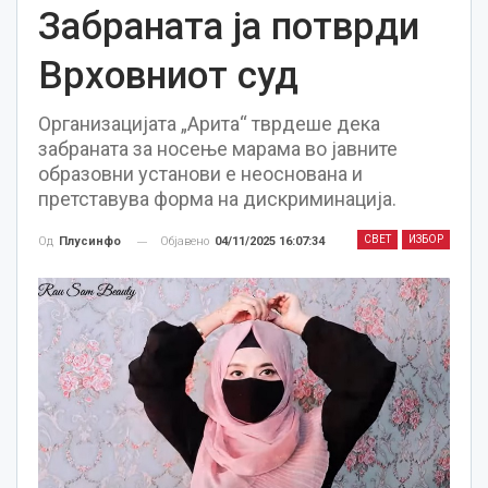
Забраната ја потврди
Врховниот суд
Организацијата „Арита“ тврдеше дека
забраната за носење марама во јавните
образовни установи е неоснована и
претставува форма на дискриминација.
СВЕТ
ИЗБОР
Објавено
04/11/2025 16:07:34
Од
Плусинфо