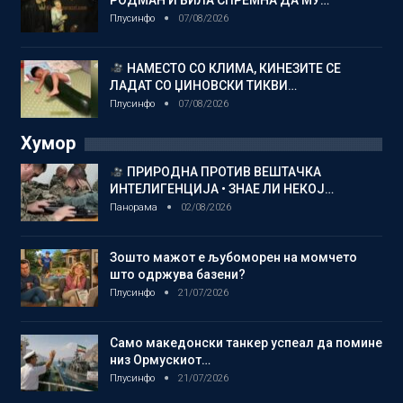
РОДМАН И БИЛА СПРЕМНА ДА МУ…
Плусинфо
07/08/2026
НАМЕСТО СО КЛИМА, КИНЕЗИТЕ СЕ
ЛАДАТ СО ЏИНОВСКИ ТИКВИ…
Плусинфо
07/08/2026
Хумор
ПРИРОДНА ПРОТИВ ВЕШТАЧКА
ИНТЕЛИГЕНЦИЈА • ЗНАЕ ЛИ НЕКОЈ…
Панорама
02/08/2026
Зошто мажот е љубоморен на момчето
што одржува базени?
Плусинфо
21/07/2026
Само македонски танкер успеал да помине
низ Ормускиот…
Плусинфо
21/07/2026