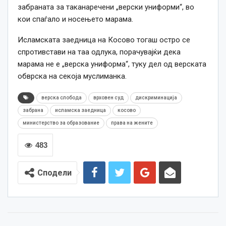
забраната за таканаречени „верски униформи“, во
кои спаѓало и носењето марама.
Исламската заедница на Косово тогаш остро се
спротивстави на таа одлука, порачувајќи дека
марама не е „верска униформа“, туку дел од верската
обврска на секоја муслиманка.
верска слобода
врховен суд
дискриминација
забрана
исламска заедница
косово
министерство за образование
права на жените
483
Сподели