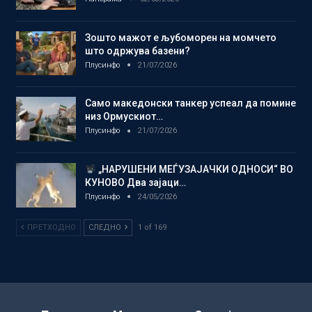
Зошто мажот е љубоморен на момчето
што одржува базени?
Плусинфо
21/07/2026
Само македонски танкер успеал да помине
низ Ормускиот…
Плусинфо
21/07/2026
„НАРУШЕНИ МЕЃУЗАЈАЧКИ ОДНОСИ“ ВО
КУНОВО Два зајаци…
Плусинфо
24/05/2026
ПРЕТХОДНО
СЛЕДНО
1 of 169