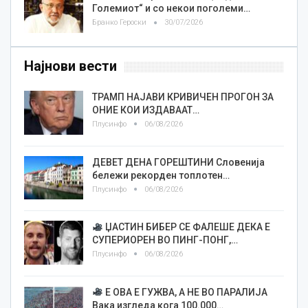
Големиот“ и со некои поголеми…
Бранко Героски
30/07/2026
Најнови вести
ТРАМП НАЈАВИ КРИВИЧЕН ПРОГОН ЗА
ОНИЕ КОИ ИЗДАВААТ…
Плусинфо
06/08/2026
ДЕВЕТ ДЕНА ГОРЕШТИНИ Словенија
бележи рекорден топлотен…
Плусинфо
06/08/2026
ЏАСТИН БИБЕР СЕ ФАЛЕШЕ ДЕКА Е
СУПЕРИОРЕН ВО ПИНГ-ПОНГ,…
Плусинфо
06/08/2026
Е ОВА Е ГУЖВА, А НЕ ВО ПАРАЛИЈА
Вака изгледа кога 100.000…