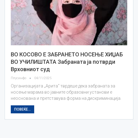
ВО КОСОВО Е ЗАБРАНЕТО НОСЕЊЕ ХИЏАБ
ВО УЧИЛИШТАТА Забраната ја потврди
Врховниот суд
Плусинфо
04/11/2025
Организацијата „Арита“ тврдеше дека забраната за
носење марама во јавните образовни установи е
неоснована и претставува форма на дискриминација.
ПОВЕЌЕ...