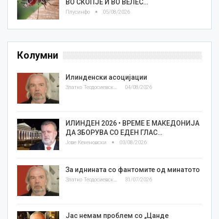
ВО СКОПЈЕ И ВО ВЕЛЕС…
Плусинфо
05/08/2026
Колумни
Илинденски асоцијации
Златко Теодосиевски
04/08/2026
ИЛИНДЕН 2026 • ВРЕМЕ Е МАКЕДОНИЈА
ДА ЗБОРУВА СО ЕДЕН ГЛАС…
Јове Кекеновски
03/08/2026
За иднината со фантомите од минатото
Златко Теодосиевски
31/07/2026
Јас немам проблем со „Цанде