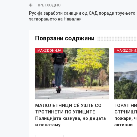
ПРЕТХОДНО
Русија заработи санкции од САД поради труењето 
затворањето на Навални
Поврзани содржини
МАКЕДОНИЈА
МАКЕДОНИ
МАЛОЛЕТНИЦИ СÈ УШТЕ СО
ГОРАТ Н
ТРОТИНЕТИ ПО УЛИЦИТЕ
СТРНИШТА
Полицијата казнува, но децата
пожари, ч
и понатаму…
активни