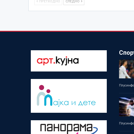
ПРЕТХОДНО
СЛЕДНО
Спор
Плусинф
Плусинф