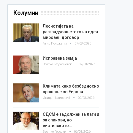
Колумни
Леснотијата на
разградувањетото на еден
мировен договор
Азис Положани
07/08/2026
Исправена земја
Златко Теодосиевски
07/08/2026
Климата како безбедносно
прашање во Европа
Ивица Челиковиќ
07/08/2026
СДСМ е задолжен за лаги и
за спинови, но
вистинското…
Бранко Героски
06/08/2026