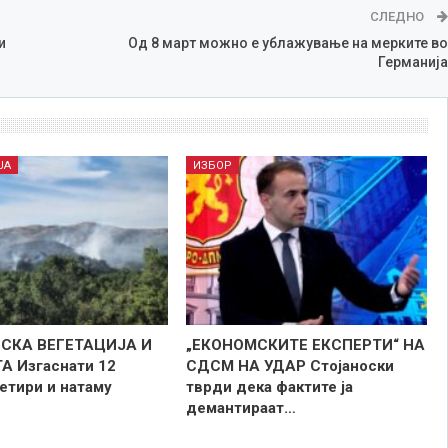
СЛЕДНО
и
Од 8 март можно е ублажување на мерките во
Германија
ЈА
ИЗБОР
ИСКА ВЕГЕТАЦИЈА И
„ЕКОНОМСКИТЕ ЕКСПЕРТИ“ НА
 Изгаснати 12
СДСМ НА УДАР Стојаноски
етири и натаму
тврди дека фактите ја
демантираат…