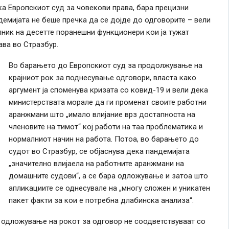
ка Европскиот суд за човекови права, бара прецизни
демијата не беше пречка да се дојде до одговорите – вели
ник на десетте поранешни функционери кои ја тужат
ва во Стразбур.
Во барањето до Европскиот суд за продолжување на
крајниот рок за поднесување одговори, власта како
аргумент ја споменува кризата со ковид-19 и вели дека
министерствата морале да ги променат своите работни
аранжмани што „имало влијание врз достапноста на
членовите на тимот“ кој работи на таа проблематика и
нормалниот начин на работа. Потоа, во барањето до
судот во Стразбур, се објаснува дека пандемијата
„значително влијаела на работните аранжмани на
домашните судови“, а се бара одложување и затоа што
апликациите се однесувале на „многу сложен и уникатен
пакет факти за кои е потребна длабинска анализа“.
 одложување на рокот за одговор не соодветствуваат со