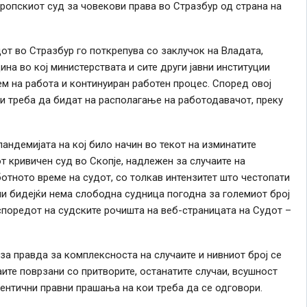
ропскиот суд за човекови права во Стразбур од страна на
дот во Стразбур го поткрепува со заклучок на Владата,
на во кој министерствата и сите други јавни институции
ем на работа и континуиран работен процес. Според овој
ни треба да бидат на располагање на работодавачот, преку
андемијата на кој било начин во текот на изминатите
т кривичен суд во Скопје, надлежен за случаите на
аботното време на судот, со толкав интензитет што честопати
и бидејќи нема слободна судница погодна за големиот број
споредот на судските рочишта на веб-страницата на Судот –
за правда за комплексноста на случаите и нивниот број се
ите поврзани со притворите, останатите случаи, всушност
дентични правни прашања на кои треба да се одговори.