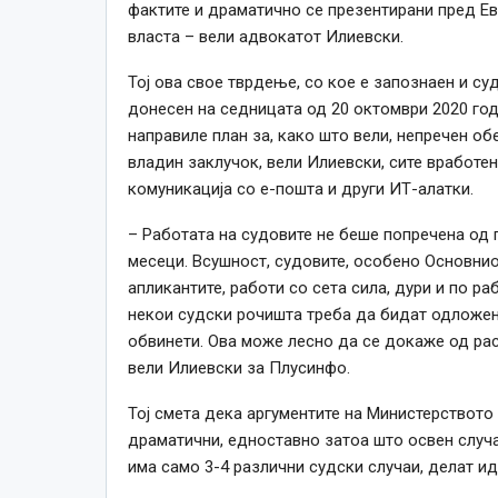
фактите и драматично се презентирани пред Ев
власта – вели адвокатот Илиевски.
Тој ова свое тврдење, со кое е запознаен и су
донесен на седницата од 20 октомври 2020 годи
направиле план за, како што вели, непречен об
владин заклучок, вели Илиевски, сите вработе
комуникација со е-пошта и други ИТ-алатки.
– Работата на судовите не беше попречена од п
месеци. Всушност, судовите, особено Основнио
апликантите, работи со сета сила, дури и по р
некои судски рочишта треба да бидат одложен
обвинети. Ова може лесно да се докаже од ра
вели Илиевски за Плусинфо.
Тој смета дека аргументите на Министерството 
драматични, едноставно затоа што освен случа
има само 3-4 различни судски случаи, делат и