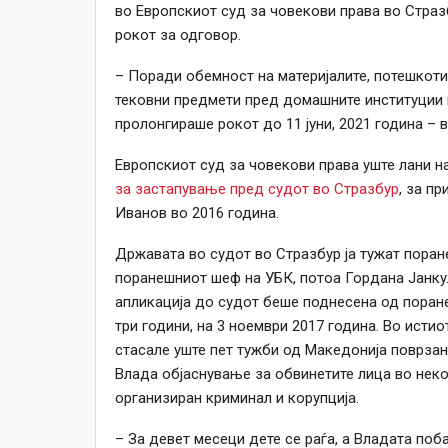
во Европскиот суд за човекови права во Стра
рокот за одговор.
– Поради обемност на материјалите, потешкоти
тековни предмети пред домашните институции и
пролонгираше рокот до 11 јуни, 2021 година – 
Европскиот суд за човекови права уште лани 
за застапување пред судот во Стразбур
, за п
Иванов во 2016 година.
Државата во судот во Стразбур ја тужат поран
поранешниот шеф на УБК, потоа Гордана Јанку
апликација до судот беше поднесена од поран
три години, на 3 ноември 2017 година. Во ист
стасале уште пет тужби од Македонија поврзан
Влада објаснување за обвинетите лица во неко
организиран криминал и корупција.
– За девет месеци дете се раѓа, а Владата по