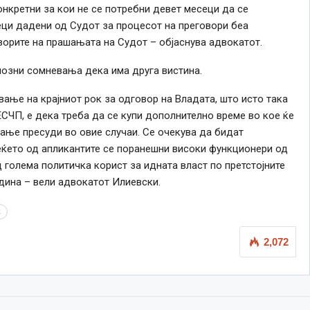
онкретни за кои не се потребни девет месеци да се
еци дадени од Судот за процесот на преговори беа
ворите на прашањата на Судот – објаснува адвокатот.
риозни сомневања дека има друга вистина.
ање на крајниот рок за одговор на Владата, што исто така
ЕСЧП, е дека треба да се купи дополнително време во кое ќе
ање пресуди во овие случаи. Се очекува да бидат
еќето од апликантите се поранешни високи функционери од
д голема политичка корист за идната власт по претстојните
дина – вели адвокатот Илиевски.
к
2,072