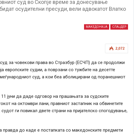
овниот суд во Скопје време за донесување
 бидат осудителни пресуди, вели адвокатот Влатко
МАКЕДОНИЈА
СЛАЈДЕР
2,072
суд за човекови права во Стразбур (ЕСЧП) да се продолжи
а европските судии, а поврзани со тужбите на десетте
меѓународниот суд, а кои беа аболицирани од поранешниот
 11 јуни да даде одговор на прашањата за судските
токот на октомври лани, правниот застапник на обвинетите
судот ги повикал двете страни на пријателско спогодување,
 правда до каде е постапката со македонските предмети