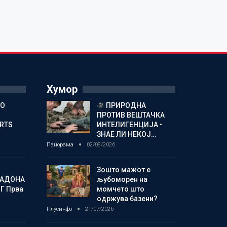
Хумор
ГО
ПРИРОДНА
ПРОТИВ ВЕШТАЧКА
ORTS
ИНТЕЛИГЕНЦИЈА •
ЗНАЕ ЛИ НЕКОЈ…
Панорама
02/08/2026
Зошто мажот е
МАДОНА
љубоморен на
Г Прва
момчето што
одржува базени?
Плусинфо
21/07/2026