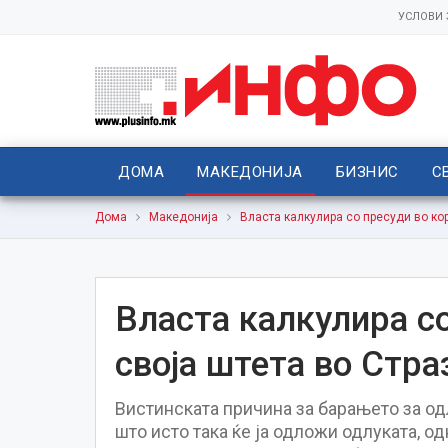
УСЛОВИ
ДОМА
МАКЕДОНИЈА
БИЗНИС
С
Дома
Македонија
Власта калкулира со пресуди во кор
Власта калкулира со
своја штета во Стра
Вистинската причина за барањето за од
што исто така ќе ја одложи одлуката, од