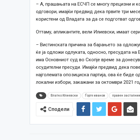
– А, прашањата на ЕСЧП се многу прецизни и к
одговори, имајќи предвид дека првите три мес
користени од Владата за да се подготват одго
Оттаму, апликантите, вели Илиевски, имаат се
– Вистинската причина за барањето за одложув
ќе ја одложи одлуката, односно, пресудата на 
има Основниот суд во Скопје време за донесув
осудителни пресуди. Имајќи предвид дека пов
најголемата опозициска партија, ова ќе биде о
локални избори, закажани за октомври 2021 го
Влатко Илиевски
Ѓорге иванов
правен застапни
Сподели