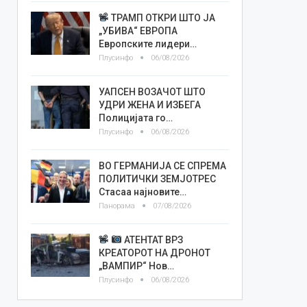
ТРАМП ОТКРИ ШТО ЈА
„УБИВА“ ЕВРОПА
Европските лидери…
Плусинфо
06/08/2026
УАПСЕН ВОЗАЧОТ ШТО
УДРИ ЖЕНА И ИЗБЕГА
Полицијата го…
Плусинфо
06/08/2026
ВО ГЕРМАНИЈА СЕ СПРЕМА
ПОЛИТИЧКИ ЗЕМЈОТРЕС
Стасаа најновите…
Панорама
07/08/2026
АТЕНТАТ ВРЗ
КРЕАТОРОТ НА ДРОНОТ
„ВАМПИР“ Нов…
Плусинфо
06/08/2026