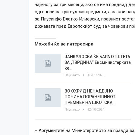
најмногу за три месеци, ако се има предвид де
одговори за три судски предмети, а за кои пан
за Плусинфо Влатко Илиевски, правниот застап
државата пред Европскиот суд за човекови пра
Можеби ќе ве интересира
ЈАНКУЛОСКА ЌЕ БАРА ОТШТЕТА
ЗА „ТВРДИНА“ Ексминистерката
ќе…
Плусинфо
13/01/2025
ВО ОХРИД НЕНАДЕЈНО
ПОЧИНА ПОРАНЕШНИОТ
ПРЕМИЕР НА ШКОТСКА…
Плусинфо
12/10/2024
– Аргументите на Министерството за правда за