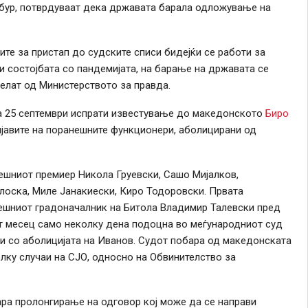
збур, потврдуваат дека државата барала одложување на
ите за пристап до судските списи бидејќи се работи за
 состојбата со пандемијата, на барање на државата се
велат од Министерството за правда.
на 25 септември испрати известување до македонското
Биро
ријавите на поранешните функционери, аболицирани од
ешниот премиер Никола Груевски, Сашо Мијалков,
лоска, Миле Јанакиески, Киро Тодоровски. Првата
ешниот градоначалник на Битола Владимир Талевски пред
иот месец само неколку дена подоцна во меѓународниот суд
и со аболицијата на Иванов. Судот побара од македонската
лку случаи на СЈО, односно на Обвинителство за
бара пролонгирање на одговор кој може да се направи