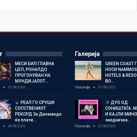
т
Галерија
МЕСИ БИЛ ГЛАВНА
GREEN COAST 
ЦЕЛ, РОНАЛДО
НОСИ NAMMOS
ПРОГОНУВАН НА
HOTELS & RES
МУНДИЈАЛОТ…
ВО…
о
07/08/2026
Плусинфо
07/08/2026
РЕАЛ ГО СРУШИ
ДУО ОД
СОПСТВЕНИОТ
СОНИШТАТА: 
РЕКОРД За Диоманде
И КАЈЛИ МИНО
ќе плати…
заедничка…
о
06/08/2026
Плусинфо
07/08/2026