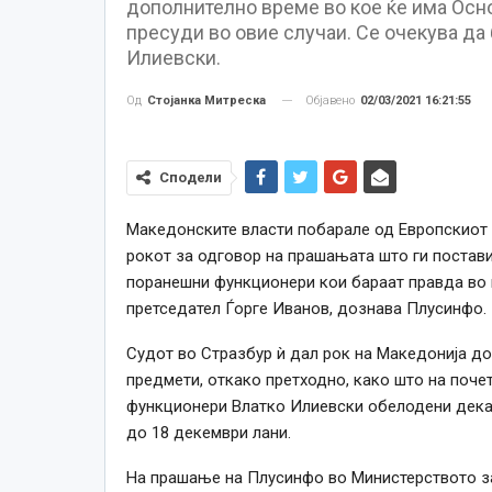
дополнително време во кое ќе има Осн
пресуди во овие случаи. Се очекува да
Илиевски.
Објавено
02/03/2021 16:21:55
Од
Стојанка Митреска
Сподели
Македонските власти побарале од Европскиот 
рокот за одговор на прашањата што ги поставиј
поранешни функционери кои бараат правда во 
претседател Ѓорге Иванов, дознава Плусинфо.
Судот во Стразбур ѝ дал рок на Македонија до
предмети, откако претходно, како што на поче
функционери Влатко Илиевски обелодени дека 
до 18 декември лани.
На прашање на Плусинфо во Министерството за