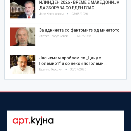
ИЛИНДЕН 2026 • ВРЕМЕ Е МАКЕДОНИЈА
ДА ЗБОРУВА СО ЕДЕН ГЛАС…
Јове Кекеновски
03/08/2026
За иднината со фантомите од минатото
Златко Теодосиевски
31/07/2026
Јас немам проблем со „Цанде
Големиот“ и со некои поголеми…
Бранко Героски
30/07/2026