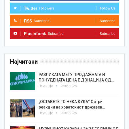
Twitter
Followers
Follow Us
RSS
Subscribe
Subscribe
Plusinfomk
Subscribe
Subscribe
Најчитани
РАЗЛИКАТА МЕЃУ ПРОДАЖНАТА И
ПОНУДЕНАТА ЦЕНА Е ДОНАЦИЈА ОД…
Плусинфо
05/08/2026
„ОСТАВЕТЕ ГО НЕКА КУКА“ Остри
реакции на хрватскиот државен…
Плусинфо
05/08/2026
МУЗИЧКИОТ КАРАВАН ЗА 35 ГОДИНИ ОД