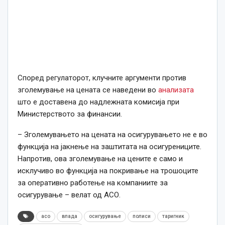
Според регулаторот, клучните аргументи против
зголемување на цената се наведени во
анализата
што е доставена до надлежната комисија при
Министерството за финансии.
– Зголемувањето на цената на осигурувањето не е во
функција на јакнење на заштитата на осигурениците.
Напротив, ова зголемување на цените е само и
исклучиво во функција на покривање на трошоците
за оперативно работење на компаниите за
осигурување – велат од АСО.
асо
влада
осигурување
полиси
таригник