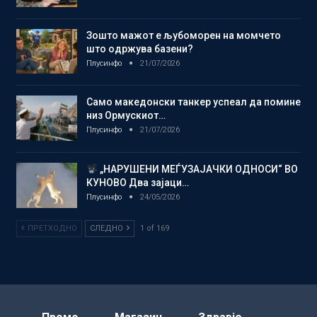
Зошто мажот е љубоморен на момчето
што одржува базени?
Плусинфо
21/07/2026
Само македонски танкер успеал да помине
низ Ормускиот…
Плусинфо
21/07/2026
„НАРУШЕНИ МЕЃУЗАЈАЧКИ ОДНОСИ“ ВО
КУНОВО Два зајаци…
Плусинфо
24/05/2026
ПРЕТХОДНО
СЛЕДНО
1 of 169