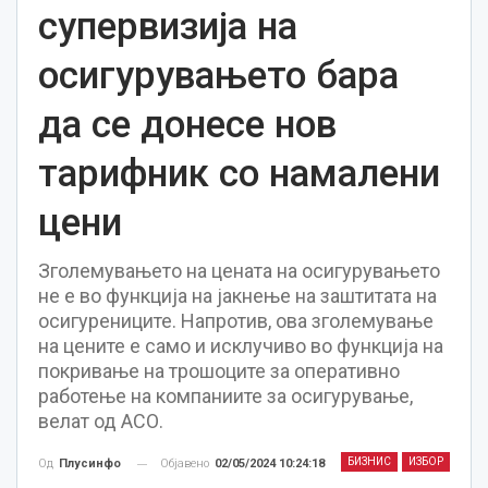
супервизија на
осигурувањето бара
да се донесе нов
тарифник со намалени
цени
Зголемувањето на цената на осигурувањето
не е во функција на јакнење на заштитата на
осигурениците. Напротив, ова зголемување
на цените е само и исклучиво во функција на
покривање на трошоците за оперативно
работење на компаниите за осигурување,
велат од АСО.
БИЗНИС
ИЗБОР
Објавено
02/05/2024 10:24:18
Од
Плусинфо