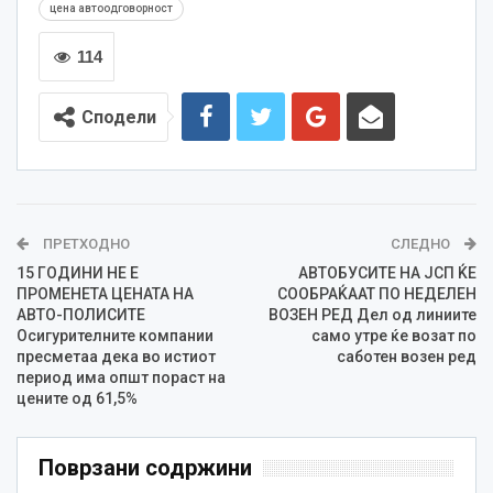
цена автоодговорност
114
Сподели
ПРЕТХОДНО
СЛЕДНО
15 ГОДИНИ НЕ Е
АВТОБУСИТЕ НА ЈСП ЌЕ
ПРОМЕНЕТА ЦЕНАТА НА
СООБРАЌААТ ПО НЕДЕЛЕН
АВТО-ПОЛИСИТЕ
ВОЗЕН РЕД Дел од линиите
Осигурителните компании
само утре ќе возат по
пресметаа дека во истиот
саботен возен ред
период има општ пораст на
цените од 61,5%
Поврзани содржини