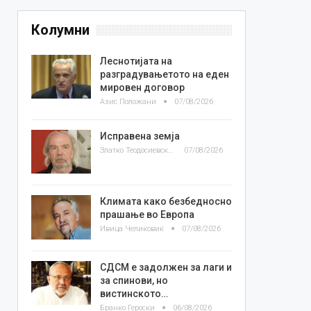
Колумни
Леснотијата на
разградувањетото на еден
мировен договор
Азис Положани
07/08/2026
Исправена земја
Златко Теодосиевски
07/08/2026
Климата како безбедносно
прашање во Европа
Ивица Челиковиќ
07/08/2026
СДСМ е задолжен за лаги и
за спинови, но
вистинското…
Бранко Героски
06/08/2026