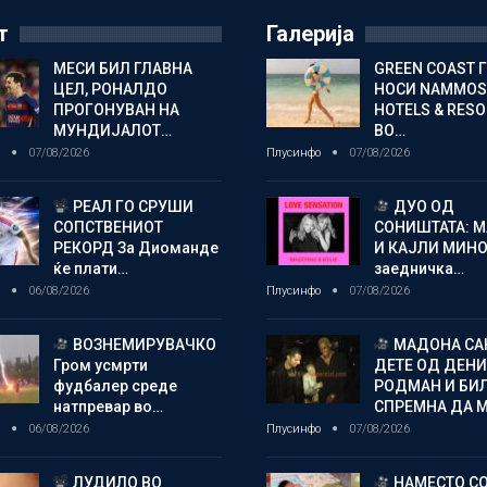
т
Галерија
МЕСИ БИЛ ГЛАВНА
GREEN COAST 
ЦЕЛ, РОНАЛДО
НОСИ NAMMOS
ПРОГОНУВАН НА
HOTELS & RES
МУНДИЈАЛОТ…
ВО…
о
07/08/2026
Плусинфо
07/08/2026
РЕАЛ ГО СРУШИ
ДУО ОД
СОПСТВЕНИОТ
СОНИШТАТА: 
РЕКОРД За Диоманде
И КАЈЛИ МИНО
ќе плати…
заедничка…
о
06/08/2026
Плусинфо
07/08/2026
ВОЗНЕМИРУВАЧКО
МАДОНА СА
Гром усмрти
ДЕТЕ ОД ДЕНИ
фудбалер среде
РОДМАН И БИ
натпревар во…
СПРЕМНА ДА 
о
06/08/2026
Плусинфо
07/08/2026
ЛУДИЛО ВО
НАМЕСТО С