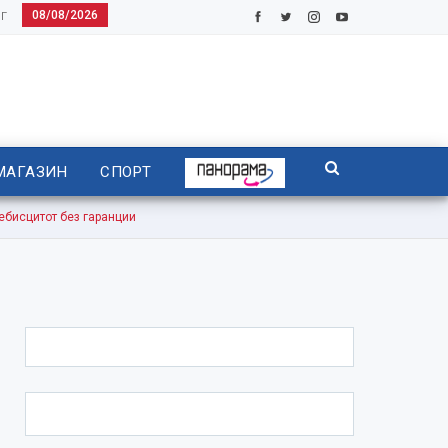
08/08/2026
Г
МАГАЗИН
СПОРТ
бисцитот без гаранции