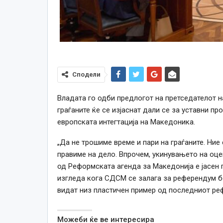
Сподели
Владата го одби предлогот на претседателот 
граѓаните ќе се изјаснат дали се за уставни п
европската интегтација на Македоника.
„Да не трошиме време и пари на граѓаните. Ние 
правиме на дело. Впрочем, укинувањето на оце
од Реформската агенда за Македонија е јасен 
изгледа кога СДСМ се залага за референдум бе
видат низ пластичен пример од последниот ре
Можеби ќе ве интересира