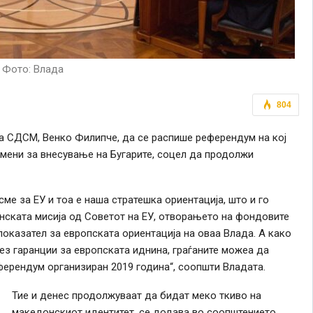
Фото: Влада
804
на СДСМ, Венко Филипче, да се распише референдум на кој
ромени за внесување на Бугарите, соцел да продолжи
сме за ЕУ и тоа е наша стратешка ориентација, што и го
нската мисија од Советот на ЕУ, отворањето на фондовите
показател за европската ориентација на оваа Влада. А како
з гаранции за европската иднина, граѓаните можеа да
ферендум организиран 2019 година“, соопшти Владата.
Тие и денес продолжуваат да бидат меко ткиво на
македонскиот идентитет, се додава во соопштението.