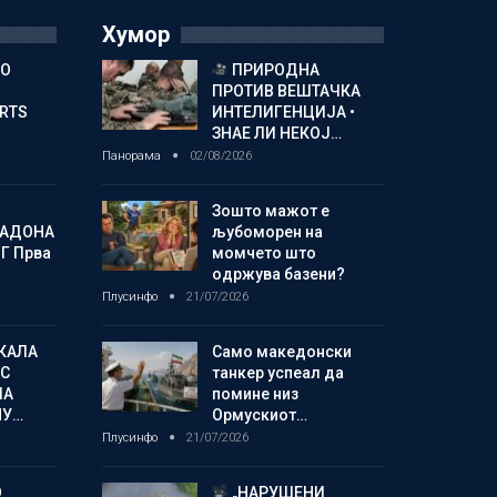
Хумор
ГО
ПРИРОДНА
ПРОТИВ ВЕШТАЧКА
ORTS
ИНТЕЛИГЕНЦИЈА •
ЗНАЕ ЛИ НЕКОЈ…
Панорама
02/08/2026
Зошто мажот е
МАДОНА
љубоморен на
Г Прва
момчето што
одржува базени?
Плусинфо
21/07/2026
КАЛА
Само македонски
С
танкер успеал да
ЛА
помине низ
МУ…
Ормускиот…
Плусинфо
21/07/2026
О
„НАРУШЕНИ