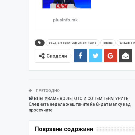
вадата е европски ориентирана
влада
владата г
Сподели
ПРЕТХОДНО
ВЛЕГУВАМЕ ВО ЛЕТОТО И СО ТЕМПЕРАТУРИТЕ
Следната недела жештините ќе бидат малку над
просечните
Поврзани содржини