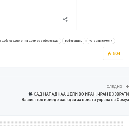
о одби оредлогот на сдсм за референдум
референдум
уставни измени
804
СЛЕДНО
САД НАПАДНАА ЦЕЛИ ВО ИРАН, ИРАН ВОЗВРАТИ
Вашингтон воведе санкции за новата управа на Ормуз