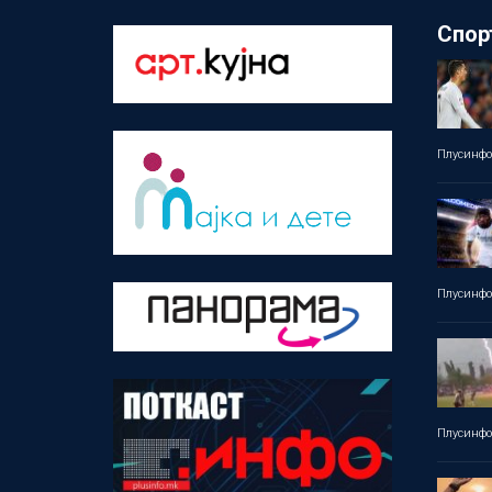
Спор
Плусинф
Плусинф
Плусинф