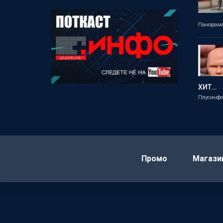
Панорам
ХИТ…
Плусинф
Промо
Магази