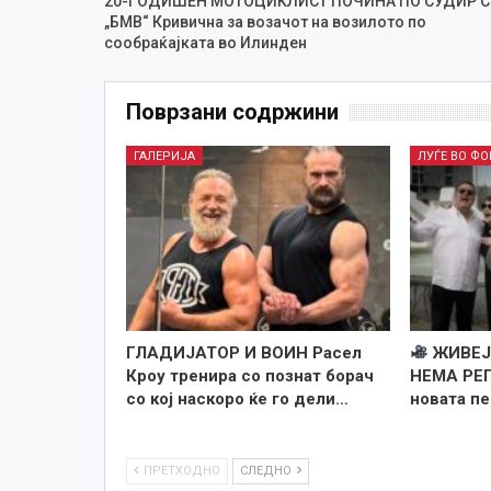
20-ГОДИШЕН МОТОЦИКЛИСТ ПОЧИНА ПО СУДИР С
„БМВ“ Кривична за возачот на возилото по
сообраќајката во Илинден
Поврзани содржини
ГАЛЕРИЈА
ЛУЃЕ ВО Ф
ГЛАДИЈАТОР И ВОИН Расел
ЖИВЕЈ
Кроу тренира со познат борач
НЕМА РЕП
со кој наскоро ќе го дели…
новата п
ПРЕТХОДНО
СЛЕДНО