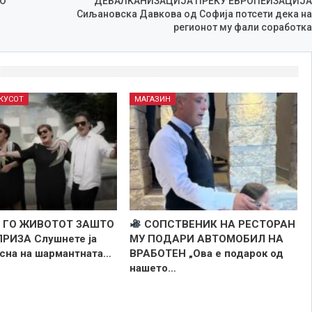
О
ДЕБАЛКАНИЗАЦИЈА ПРЕКУ ЕВРОПЕИЗАЦИЈА
Сиљановска Давкова од Софија потсети дека на
регионот му фали соработка
ОКУСОТ
МАГАЗИН
 ГО ЖИВОТОТ ЗАШТО
СОПСТВЕНИК НА РЕСТОРАН
РИЗА Слушнете ја
МУ ПОДАРИ АВТОМОБИЛ НА
есна на шармантната…
ВРАБОТЕН „Ова е подарок од
нашето…