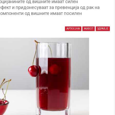
цијанините од вишните имаат силен
ект и придонесуваат за превенција од рак на
компоненти од вишните имаат посилен
АРТКУЈНА
ЖИВОТ
ЗДРАВЈЕ