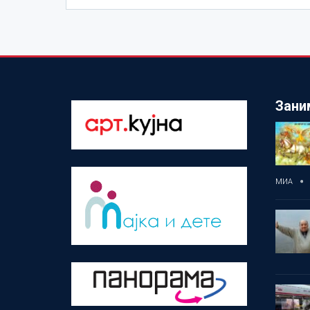
Зани
МИА