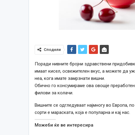
Сподели
Поради нивните бројни здравствени придобивки
имаат кисел, освежителен вкус, а можете да ужи
неа, кога имате замрзнати вишни.
Обично го консумираме ова овошје преработено
филови за колачи.
Вишните се одгледуваат најмногу во Европа, по
сорти е мараската, која е популарна и кај нас.
Можеби ќе ве интересира