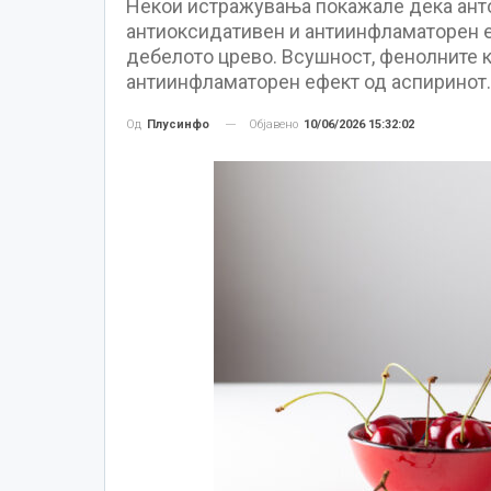
Некои истражувања покажале дека анто
антиоксидативен и антиинфламаторен еф
дебелото црево. Всушност, фенолните 
антиинфламаторен ефект од аспиринот.
Објавено
10/06/2026 15:32:02
Од
Плусинфо