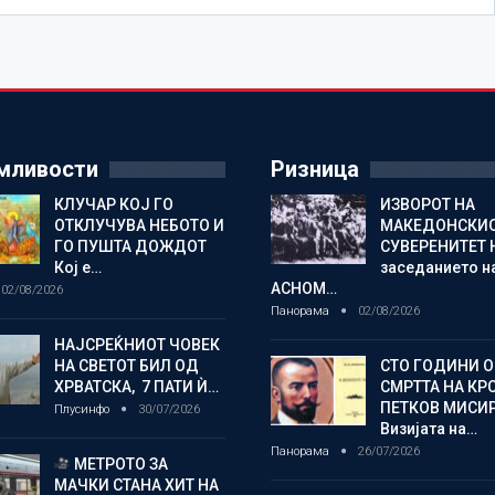
мливости
Ризница
КЛУЧАР КОЈ ГО
ИЗВОРОТ НА
ОТКЛУЧУВА НЕБОТО И
МАКЕДОНСКИ
ГО ПУШТА ДОЖДОТ
СУВЕРЕНИТЕТ 
Кој е…
заседанието н
АСНОМ…
02/08/2026
Панорама
02/08/2026
НАЈСРЕЌНИОТ ЧОВЕК
НА СВЕТОТ БИЛ ОД
СТО ГОДИНИ 
ХРВАТСКА, 7 ПАТИ Ѝ…
СМРТТА НА КР
ПЕТКОВ МИСИ
Плусинфо
30/07/2026
Визијата на…
Панорама
26/07/2026
МЕТРОТО ЗА
МАЧКИ СТАНА ХИТ НА