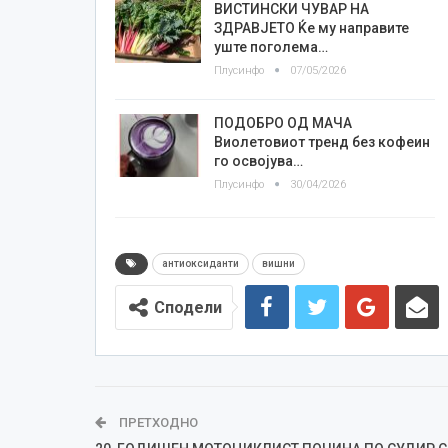
ВИСТИНСКИ ЧУВАР НА
ЗДРАВЈЕТО Ќе му направите
уште поголема…
Плусинфо
07/05/2026
ПОДОБРО ОД МАЧА
Виолетовиот тренд без кофеин
го освојува…
Плусинфо
30/04/2026
антиоксиданти
вишни
Сподели
ПРЕТХОДНО