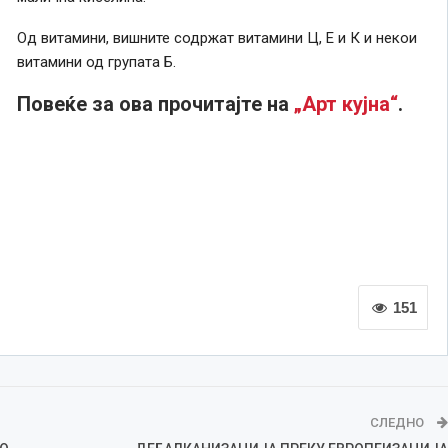
Од витамини, вишните содржат витамини Ц, Е и К и некои
витамини од групата Б.
Повеќе за ова прочитајте на
„Арт кујна“
.
151
СЛЕДНО