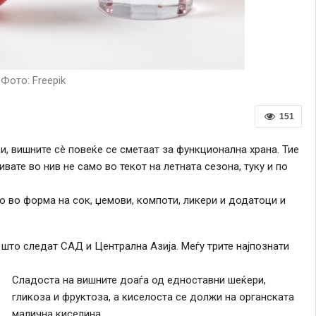
Фото: Freepik
151
, вишните сè повеќе се сметаат за функционална храна. Тие
вате во нив не само во текот на летната сезона, туку и по
 во форма на сок, џемови, компоти, ликери и додатоци и
 што следат САД и Централна Азија. Меѓу трите најпознати
Сладоста на вишните доаѓа од едноставни шеќери,
гликоза и фруктоза, а киселоста се должи на органската
малична киселина.