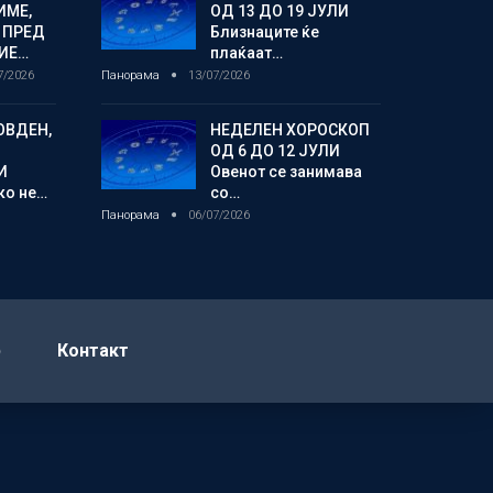
ИМЕ,
ОД 13 ДО 19 ЈУЛИ
 ПРЕД
Близнаците ќе
ИЕ…
плаќаат…
7/2026
Панорама
13/07/2026
ОВДЕН,
НЕДЕЛЕН ХОРОСКОП
ОД 6 ДО 12 ЈУЛИ
И
Овенот се занимава
ко не…
со…
Панорама
06/07/2026
р
Контакт