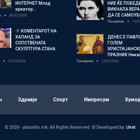
ИНТЕРНЕТ Млад
НИЕ ЌЕ ПОБЕД
креатор…
ВИКНАЛА ВЕРА
ДА СЕ САМОУБ
а
28/07/2026
Панорама
15/0
КОМЕНТАРОТ НА
ХАЛАНД ЗА
ДЕНЕС Е ПАВЛ
СОПСТВЕНАТА
ГОЛЕМ
СКУЛПТУРА СТАНА
ХРИСТИЈАНСК
ПРАЗНИК Ника
о
27/07/2026
Панорама
13/07/2026
н
Здравје
Спорт
Импресум
Хумо
© 2026 - plusinfo.mk. All Rights Reserved.
© Developed by:
Unet