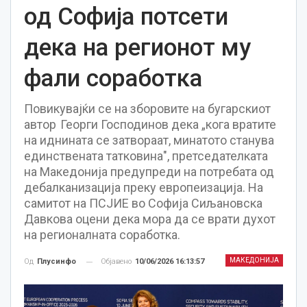
од Софија потсети
дека на регионот му
фали соработка
Повикувајќи се на зборовите на бугарскиот
автор Георги Господинов дека „кога вратите
на иднината се затвораат, минатото станува
единствената татковина", претседателката
на Македонија предупреди на потребата од
дебалканизација преку европеизација. На
самитот на ПСЈИЕ во Софија Сиљановска
Давкова оцени дека мора да се врати духот
на регионалната соработка.
МАКЕДОНИЈА
Објавено
10/06/2026 16:13:57
Од
Плусинфо