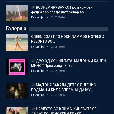
ВОЗНЕМИРУВАЧКО Гром усмрти
фудбалер среде натпревар во…
Плусинфо
06/08/2026
Галерија
GREEN COAST ГО НОСИ NAMMOS HOTELS &
RESORTS ВО…
Плусинфо
07/08/2026
ДУО ОД СОНИШТАТА: МАДОНА И КАЈЛИ
МИНОГ Прва заедничка…
Плусинфо
07/08/2026
МАДОНА САКАЛА ДЕТЕ ОД ДЕНИС
РОДМАН И БИЛА СПРЕМНА ДА МУ…
Плусинфо
07/08/2026
НАМЕСТО СО КЛИМА, КИНЕЗИТЕ СЕ
ЛАДАТ СО ЏИНОВСКИ ТИКВИ…