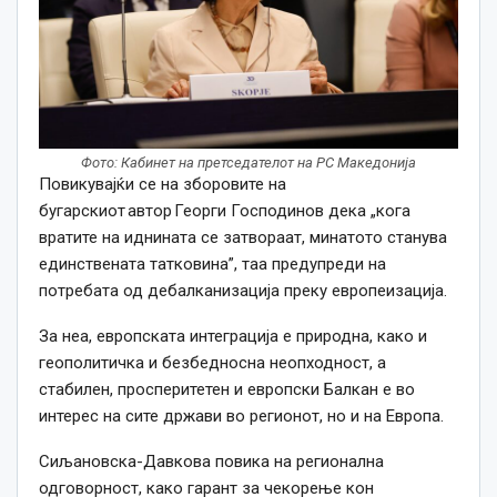
Фото: Кабинет на претседателот на РС Македонија
Повикувајќи се на зборовите на
бугарскиот автор Георги Господинов дека „кога
вратите на иднината се затвораат, минатото станува
единствената татковина”, таа предупреди на
потребата од дебалканизација преку европеизација.
За неа, европската интеграција е природна, како и
геополитичка и безбедносна неопходност, а
стабилен, просперитетен и европски Балкан е во
интерес на сите држави во регионот, но и на Европа.
Сиљановска-Давкова повика на регионална
одговорност, како гарант за чекорење кон