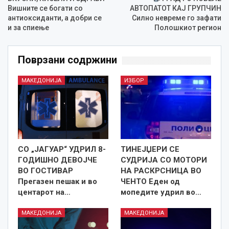
Вишните се богати со
АВТОПАТОТ КАЈ ГРУПЧИН
антиоксиданти, а добри се
Силно невреме го зафати
и за спиење
Полошкиот регион
Поврзани содржини
МАКЕДОНИЈА
ИЗБОР
СО „ЈАГУАР“ УДРИЛ 8-
ТИНЕЈЏЕРИ СЕ
ГОДИШНО ДЕВОЈЧЕ
СУДРИЈА СО МОТОРИ
ВО ГОСТИВАР
НА РАСКРСНИЦА ВО
Прегазен пешак и во
ЧЕНТО Еден од
центарот на…
мопедите удрил во…
МАКЕДОНИЈА
МАКЕДОНИЈА