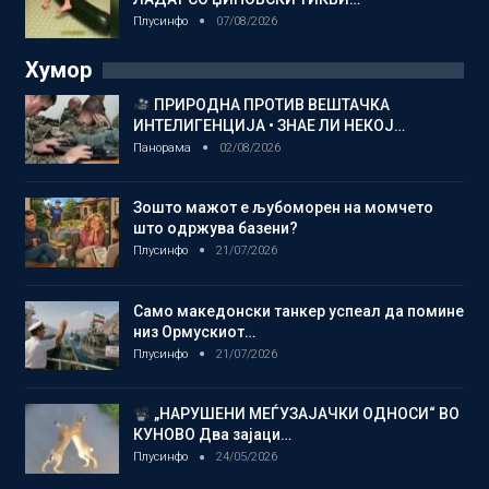
Плусинфо
07/08/2026
Хумор
ПРИРОДНА ПРОТИВ ВЕШТАЧКА
ИНТЕЛИГЕНЦИЈА • ЗНАЕ ЛИ НЕКОЈ…
Панорама
02/08/2026
Зошто мажот е љубоморен на момчето
што одржува базени?
Плусинфо
21/07/2026
Само македонски танкер успеал да помине
низ Ормускиот…
Плусинфо
21/07/2026
„НАРУШЕНИ МЕЃУЗАЈАЧКИ ОДНОСИ“ ВО
КУНОВО Два зајаци…
Плусинфо
24/05/2026