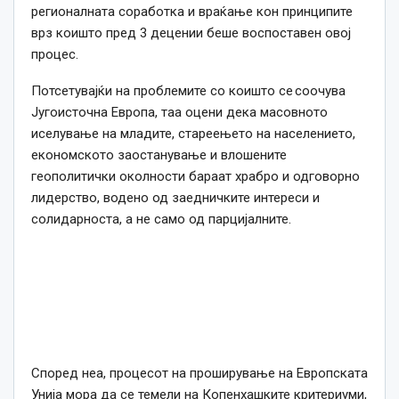
регионалната соработка и враќање кон принципите
врз коишто пред 3 децении беше воспоставен овој
процес.
Потсетувајќи на проблемите со коишто се соочува
Југоисточна Европа, таа оцени дека масовното
иселување на младите, стареењето на населението,
економското заостанување и влошените
геополитички околности бараат храбро и одговорно
лидерство, водено од заедничките интереси и
солидарноста, а не само од парцијалните.
Според неа, процесот на проширување на Европската
Унија мора да се темели на Копенхашките критериуми,