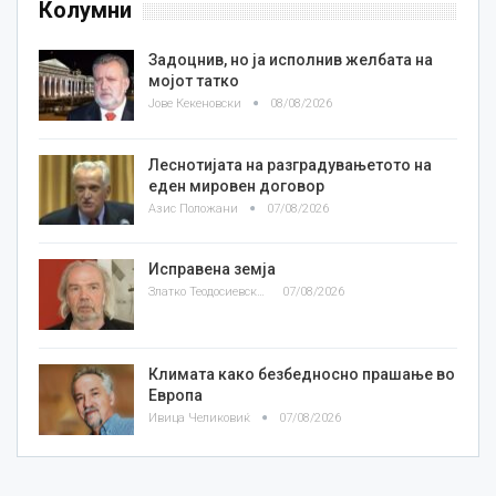
Колумни
Задоцнив, но ја исполнив желбата на
мојот татко
Јове Кекеновски
08/08/2026
Леснотијата на разградувањетото на
еден мировен договор
Азис Положани
07/08/2026
Исправена земја
Златко Теодосиевски
07/08/2026
Климата како безбедносно прашање во
Европа
Ивица Челиковиќ
07/08/2026