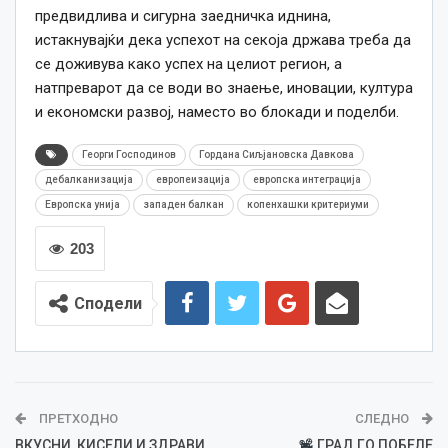
предвидлива и сигурна заедничка иднина,
истакнувајќи дека успехот на секоја држава треба да
се доживува како успех на целиот регион, а
натпреварот да се води во знаење, иновации, култура
и економски развој, наместо во блокади и поделби.
Георги Господинов
Гордана Сиљјановска Давкова
дебалканизација
европеизација
европска интеграција
Европска унија
западен балкан
копенхашки критериуми
203
Сподели
ПРЕТХОДНО
СЛЕДНО
ВКУСНИ, КИСЕЛИ И ЗДРАВИ
ГРАД ГО ПОБЕЛЕ